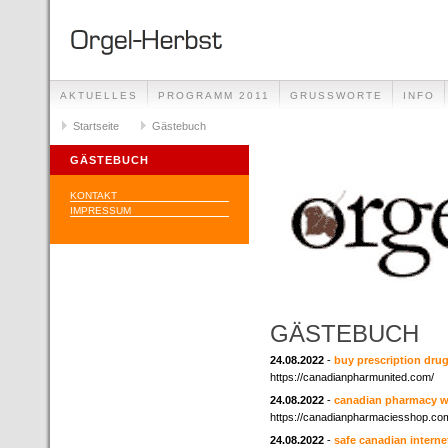
AKTUELLES
PROGRAMM 2011
GRUSSWORTE
INFO
Startseite
Gästebuch
GÄSTEBUCH
KONTAKT
IMPRESSUM
GÄSTEBUCH
24.08.2022
-
buy prescription dru
https://canadianpharmunited.com/
24.08.2022
-
canadian pharmacy w
https://canadianpharmaciesshop.co
24.08.2022
-
safe canadian intern