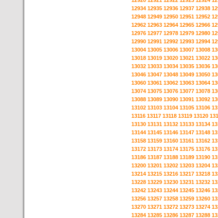
12920
12921
12922
12923
12924
12
12934
12935
12936
12937
12938
12
12948
12949
12950
12951
12952
12
12962
12963
12964
12965
12966
12
12976
12977
12978
12979
12980
12
12990
12991
12992
12993
12994
12
13004
13005
13006
13007
13008
13
13018
13019
13020
13021
13022
13
13032
13033
13034
13035
13036
13
13046
13047
13048
13049
13050
13
13060
13061
13062
13063
13064
13
13074
13075
13076
13077
13078
13
13088
13089
13090
13091
13092
13
13102
13103
13104
13105
13106
13
13116
13117
13118
13119
13120
13
13130
13131
13132
13133
13134
13
13144
13145
13146
13147
13148
13
13158
13159
13160
13161
13162
13
13172
13173
13174
13175
13176
13
13186
13187
13188
13189
13190
13
13200
13201
13202
13203
13204
13
13214
13215
13216
13217
13218
13
13228
13229
13230
13231
13232
13
13242
13243
13244
13245
13246
13
13256
13257
13258
13259
13260
13
13270
13271
13272
13273
13274
13
13284
13285
13286
13287
13288
13