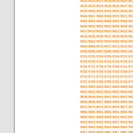
9515
9516
9517
9518
9519
9520
95
9532
9533
9534
9535
9536
9537
95
9549
9550
9551
9552
9553
9554
95
9566
9567
9568
9569
9570
9571
95
9583
9584
9585
9586
9587
9588
95
9600
9601
9602
9603
9604
9605
96
9617
9618
9619
9620
9621
9622
96
9634
9635
9636
9637
9638
9639
96
9651
9652
9653
9654
9655
9656
96
9668
9669
9670
9671
9672
9673
96
9685
9686
9687
9688
9689
9690
96
9702
9703
9704
9705
9706
9707
97
9719
9720
9721
9722
9723
9724
97
9736
9737
9738
9739
9740
9741
97
9753
9754
9755
9756
9757
9758
97
9770
9771
9772
9773
9774
9775
97
9787
9788
9789
9790
9791
9792
97
9804
9805
9806
9807
9808
9809
98
9821
9822
9823
9824
9825
9826
98
9838
9839
9840
9841
9842
9843
98
9855
9856
9857
9858
9859
9860
98
9872
9873
9874
9875
9876
9877
98
9889
9890
9891
9892
9893
9894
98
9906
9907
9908
9909
9910
9911
99
9923
9924
9925
9926
9927
9928
99
9940
9941
9942
9943
9944
9945
99
9957
9958
9959
9960
9961
9962
99