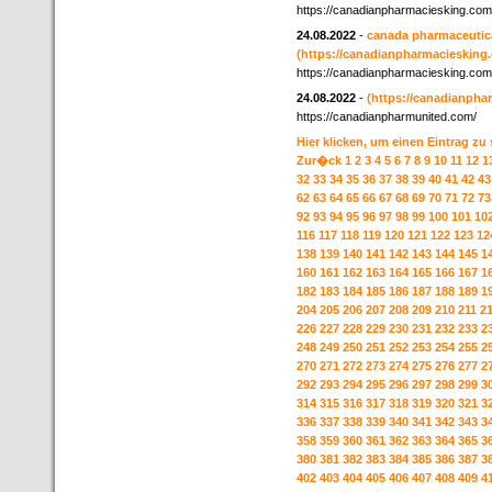
https://canadianpharmaciesking.com
24.08.2022
-
canada pharmaceutica
(https://canadianpharmaciesking
https://canadianpharmaciesking.com
24.08.2022
-
(https://canadianpha
https://canadianpharmunited.com/
Hier klicken, um einen Eintrag zu
Zur�ck
1
2
3
4
5
6
7
8
9
10
11
12
1
32
33
34
35
36
37
38
39
40
41
42
43
62
63
64
65
66
67
68
69
70
71
72
73
92
93
94
95
96
97
98
99
100
101
10
116
117
118
119
120
121
122
123
12
138
139
140
141
142
143
144
145
1
160
161
162
163
164
165
166
167
1
182
183
184
185
186
187
188
189
1
204
205
206
207
208
209
210
211
2
226
227
228
229
230
231
232
233
2
248
249
250
251
252
253
254
255
2
270
271
272
273
274
275
276
277
2
292
293
294
295
296
297
298
299
3
314
315
316
317
318
319
320
321
3
336
337
338
339
340
341
342
343
3
358
359
360
361
362
363
364
365
3
380
381
382
383
384
385
386
387
3
402
403
404
405
406
407
408
409
4