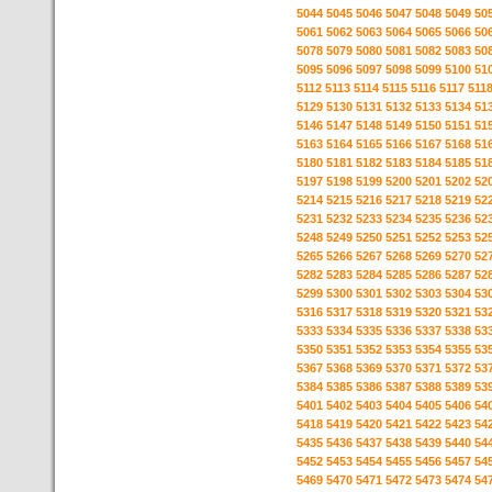
5044
5045
5046
5047
5048
5049
50
5061
5062
5063
5064
5065
5066
50
5078
5079
5080
5081
5082
5083
50
5095
5096
5097
5098
5099
5100
51
5112
5113
5114
5115
5116
5117
511
5129
5130
5131
5132
5133
5134
51
5146
5147
5148
5149
5150
5151
51
5163
5164
5165
5166
5167
5168
51
5180
5181
5182
5183
5184
5185
51
5197
5198
5199
5200
5201
5202
52
5214
5215
5216
5217
5218
5219
52
5231
5232
5233
5234
5235
5236
52
5248
5249
5250
5251
5252
5253
52
5265
5266
5267
5268
5269
5270
52
5282
5283
5284
5285
5286
5287
52
5299
5300
5301
5302
5303
5304
53
5316
5317
5318
5319
5320
5321
53
5333
5334
5335
5336
5337
5338
53
5350
5351
5352
5353
5354
5355
53
5367
5368
5369
5370
5371
5372
53
5384
5385
5386
5387
5388
5389
53
5401
5402
5403
5404
5405
5406
54
5418
5419
5420
5421
5422
5423
54
5435
5436
5437
5438
5439
5440
54
5452
5453
5454
5455
5456
5457
54
5469
5470
5471
5472
5473
5474
54