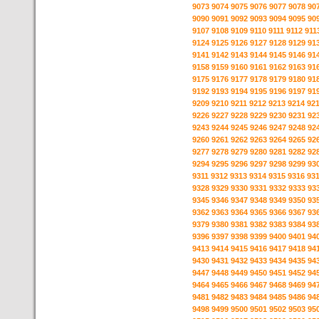
9073
9074
9075
9076
9077
9078
90
9090
9091
9092
9093
9094
9095
90
9107
9108
9109
9110
9111
9112
911
9124
9125
9126
9127
9128
9129
91
9141
9142
9143
9144
9145
9146
91
9158
9159
9160
9161
9162
9163
91
9175
9176
9177
9178
9179
9180
91
9192
9193
9194
9195
9196
9197
91
9209
9210
9211
9212
9213
9214
92
9226
9227
9228
9229
9230
9231
92
9243
9244
9245
9246
9247
9248
92
9260
9261
9262
9263
9264
9265
92
9277
9278
9279
9280
9281
9282
92
9294
9295
9296
9297
9298
9299
93
9311
9312
9313
9314
9315
9316
93
9328
9329
9330
9331
9332
9333
93
9345
9346
9347
9348
9349
9350
93
9362
9363
9364
9365
9366
9367
93
9379
9380
9381
9382
9383
9384
93
9396
9397
9398
9399
9400
9401
94
9413
9414
9415
9416
9417
9418
94
9430
9431
9432
9433
9434
9435
94
9447
9448
9449
9450
9451
9452
94
9464
9465
9466
9467
9468
9469
94
9481
9482
9483
9484
9485
9486
94
9498
9499
9500
9501
9502
9503
95