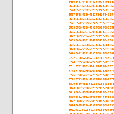
5486
5487
5488
5489
5490
5491
54
5503
5504
5505
5506
5507
5508
55
5520
5521
5522
5523
5524
5525
55
5537
5538
5539
5540
5541
5542
55
5554
5555
5556
5557
5558
5559
55
5571
5572
5573
5574
5575
5576
55
5588
5589
5590
5591
5592
5593
55
5605
5606
5607
5608
5609
5610
56
5622
5623
5624
5625
5626
5627
56
5639
5640
5641
5642
5643
5644
56
5656
5657
5658
5659
5660
5661
56
5673
5674
5675
5676
5677
5678
56
5690
5691
5692
5693
5694
5695
56
5707
5708
5709
5710
5711
5712
57
5724
5725
5726
5727
5728
5729
57
5741
5742
5743
5744
5745
5746
57
5758
5759
5760
5761
5762
5763
57
5775
5776
5777
5778
5779
5780
57
5792
5793
5794
5795
5796
5797
57
5809
5810
5811
5812
5813
5814
58
5826
5827
5828
5829
5830
5831
58
5843
5844
5845
5846
5847
5848
58
5860
5861
5862
5863
5864
5865
58
5877
5878
5879
5880
5881
5882
58
5894
5895
5896
5897
5898
5899
59
5911
5912
5913
5914
5915
5916
59