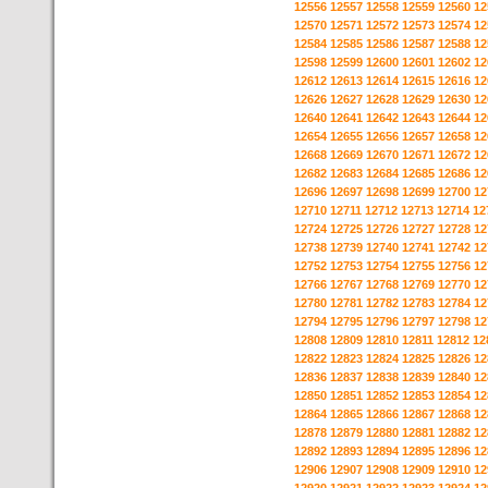
12556
12557
12558
12559
12560
12
12570
12571
12572
12573
12574
12
12584
12585
12586
12587
12588
12
12598
12599
12600
12601
12602
12
12612
12613
12614
12615
12616
12
12626
12627
12628
12629
12630
12
12640
12641
12642
12643
12644
12
12654
12655
12656
12657
12658
12
12668
12669
12670
12671
12672
12
12682
12683
12684
12685
12686
12
12696
12697
12698
12699
12700
12
12710
12711
12712
12713
12714
12
12724
12725
12726
12727
12728
12
12738
12739
12740
12741
12742
12
12752
12753
12754
12755
12756
12
12766
12767
12768
12769
12770
12
12780
12781
12782
12783
12784
12
12794
12795
12796
12797
12798
12
12808
12809
12810
12811
12812
12
12822
12823
12824
12825
12826
12
12836
12837
12838
12839
12840
12
12850
12851
12852
12853
12854
12
12864
12865
12866
12867
12868
12
12878
12879
12880
12881
12882
12
12892
12893
12894
12895
12896
12
12906
12907
12908
12909
12910
12