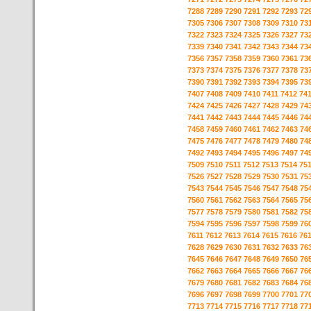
7288
7289
7290
7291
7292
7293
72
7305
7306
7307
7308
7309
7310
73
7322
7323
7324
7325
7326
7327
73
7339
7340
7341
7342
7343
7344
73
7356
7357
7358
7359
7360
7361
73
7373
7374
7375
7376
7377
7378
73
7390
7391
7392
7393
7394
7395
73
7407
7408
7409
7410
7411
7412
74
7424
7425
7426
7427
7428
7429
74
7441
7442
7443
7444
7445
7446
74
7458
7459
7460
7461
7462
7463
74
7475
7476
7477
7478
7479
7480
74
7492
7493
7494
7495
7496
7497
74
7509
7510
7511
7512
7513
7514
75
7526
7527
7528
7529
7530
7531
75
7543
7544
7545
7546
7547
7548
75
7560
7561
7562
7563
7564
7565
75
7577
7578
7579
7580
7581
7582
75
7594
7595
7596
7597
7598
7599
76
7611
7612
7613
7614
7615
7616
76
7628
7629
7630
7631
7632
7633
76
7645
7646
7647
7648
7649
7650
76
7662
7663
7664
7665
7666
7667
76
7679
7680
7681
7682
7683
7684
76
7696
7697
7698
7699
7700
7701
77
7713
7714
7715
7716
7717
7718
77