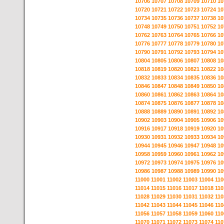
10706
10707
10708
10709
10710
10
10720
10721
10722
10723
10724
10
10734
10735
10736
10737
10738
10
10748
10749
10750
10751
10752
10
10762
10763
10764
10765
10766
10
10776
10777
10778
10779
10780
10
10790
10791
10792
10793
10794
10
10804
10805
10806
10807
10808
10
10818
10819
10820
10821
10822
10
10832
10833
10834
10835
10836
10
10846
10847
10848
10849
10850
10
10860
10861
10862
10863
10864
10
10874
10875
10876
10877
10878
10
10888
10889
10890
10891
10892
10
10902
10903
10904
10905
10906
10
10916
10917
10918
10919
10920
10
10930
10931
10932
10933
10934
10
10944
10945
10946
10947
10948
10
10958
10959
10960
10961
10962
10
10972
10973
10974
10975
10976
10
10986
10987
10988
10989
10990
10
11000
11001
11002
11003
11004
110
11014
11015
11016
11017
11018
110
11028
11029
11030
11031
11032
110
11042
11043
11044
11045
11046
110
11056
11057
11058
11059
11060
110
11070
11071
11072
11073
11074
110