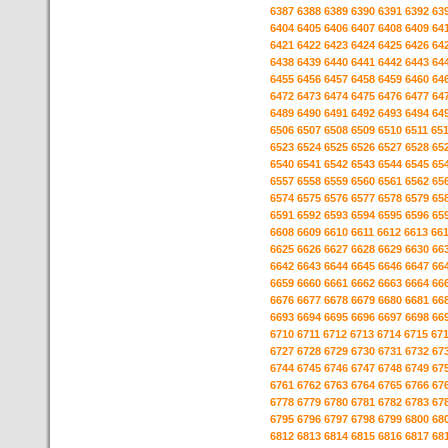
6387
6388
6389
6390
6391
6392
63
6404
6405
6406
6407
6408
6409
64
6421
6422
6423
6424
6425
6426
64
6438
6439
6440
6441
6442
6443
64
6455
6456
6457
6458
6459
6460
64
6472
6473
6474
6475
6476
6477
64
6489
6490
6491
6492
6493
6494
64
6506
6507
6508
6509
6510
6511
65
6523
6524
6525
6526
6527
6528
65
6540
6541
6542
6543
6544
6545
65
6557
6558
6559
6560
6561
6562
65
6574
6575
6576
6577
6578
6579
65
6591
6592
6593
6594
6595
6596
65
6608
6609
6610
6611
6612
6613
66
6625
6626
6627
6628
6629
6630
66
6642
6643
6644
6645
6646
6647
66
6659
6660
6661
6662
6663
6664
66
6676
6677
6678
6679
6680
6681
66
6693
6694
6695
6696
6697
6698
66
6710
6711
6712
6713
6714
6715
67
6727
6728
6729
6730
6731
6732
67
6744
6745
6746
6747
6748
6749
67
6761
6762
6763
6764
6765
6766
67
6778
6779
6780
6781
6782
6783
67
6795
6796
6797
6798
6799
6800
68
6812
6813
6814
6815
6816
6817
68