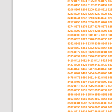
8172
8173
8174
8175
8176
8177
81
8189
8190
8191
8192
8193
8194
81
8206
8207
8208
8209
8210
8211
82
8223
8224
8225
8226
8227
8228
82
8240
8241
8242
8243
8244
8245
82
8257
8258
8259
8260
8261
8262
82
8274
8275
8276
8277
8278
8279
82
8291
8292
8293
8294
8295
8296
82
8308
8309
8310
8311
8312
8313
83
8325
8326
8327
8328
8329
8330
83
8342
8343
8344
8345
8346
8347
83
8359
8360
8361
8362
8363
8364
83
8376
8377
8378
8379
8380
8381
83
8393
8394
8395
8396
8397
8398
83
8410
8411
8412
8413
8414
8415
84
8427
8428
8429
8430
8431
8432
84
8444
8445
8446
8447
8448
8449
84
8461
8462
8463
8464
8465
8466
84
8478
8479
8480
8481
8482
8483
84
8495
8496
8497
8498
8499
8500
85
8512
8513
8514
8515
8516
8517
85
8529
8530
8531
8532
8533
8534
85
8546
8547
8548
8549
8550
8551
85
8563
8564
8565
8566
8567
8568
85
8580
8581
8582
8583
8584
8585
85
8597
8598
8599
8600
8601
8602
86
8614
8615
8616
8617
8618
8619
86