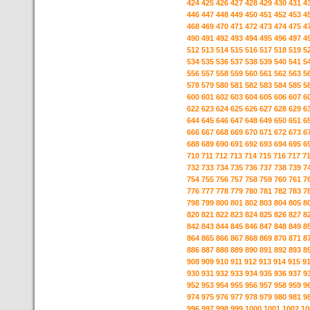
424
425
426
427
428
429
430
431
4
446
447
448
449
450
451
452
453
4
468
469
470
471
472
473
474
475
4
490
491
492
493
494
495
496
497
4
512
513
514
515
516
517
518
519
5
534
535
536
537
538
539
540
541
5
556
557
558
559
560
561
562
563
5
578
579
580
581
582
583
584
585
5
600
601
602
603
604
605
606
607
6
622
623
624
625
626
627
628
629
6
644
645
646
647
648
649
650
651
6
666
667
668
669
670
671
672
673
6
688
689
690
691
692
693
694
695
6
710
711
712
713
714
715
716
717
7
732
733
734
735
736
737
738
739
7
754
755
756
757
758
759
760
761
7
776
777
778
779
780
781
782
783
7
798
799
800
801
802
803
804
805
8
820
821
822
823
824
825
826
827
8
842
843
844
845
846
847
848
849
8
864
865
866
867
868
869
870
871
8
886
887
888
889
890
891
892
893
8
908
909
910
911
912
913
914
915
9
930
931
932
933
934
935
936
937
9
952
953
954
955
956
957
958
959
9
974
975
976
977
978
979
980
981
9
996
997
998
999
1000
1001
1002
10