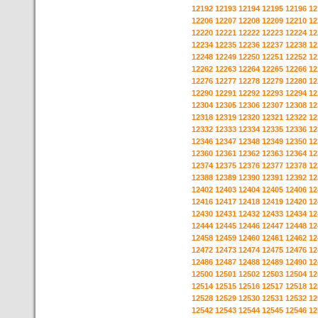
12192
12193
12194
12195
12196
12
12206
12207
12208
12209
12210
12
12220
12221
12222
12223
12224
12
12234
12235
12236
12237
12238
12
12248
12249
12250
12251
12252
12
12262
12263
12264
12265
12266
12
12276
12277
12278
12279
12280
12
12290
12291
12292
12293
12294
12
12304
12305
12306
12307
12308
12
12318
12319
12320
12321
12322
12
12332
12333
12334
12335
12336
12
12346
12347
12348
12349
12350
12
12360
12361
12362
12363
12364
12
12374
12375
12376
12377
12378
12
12388
12389
12390
12391
12392
12
12402
12403
12404
12405
12406
12
12416
12417
12418
12419
12420
12
12430
12431
12432
12433
12434
12
12444
12445
12446
12447
12448
12
12458
12459
12460
12461
12462
12
12472
12473
12474
12475
12476
12
12486
12487
12488
12489
12490
12
12500
12501
12502
12503
12504
12
12514
12515
12516
12517
12518
12
12528
12529
12530
12531
12532
12
12542
12543
12544
12545
12546
12