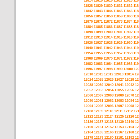
11814
11815
11816
11817
11818
118
11828
11829
11830
11831
11832
118
11842
11843
11844
11845
11846
118
11856
11857
11858
11859
11860
118
11870
11871
11872
11873
11874
118
11884
11885
11886
11887
11888
118
11898
11899
11900
11901
11902
119
11912
11913
11914
11915
11916
119
11926
11927
11928
11929
11930
119
11940
11941
11942
11943
11944
119
11954
11955
11956
11957
11958
119
11968
11969
11970
11971
11972
119
11982
11983
11984
11985
11986
119
11996
11997
11998
11999
12000
12
12010
12011
12012
12013
12014
12
12024
12025
12026
12027
12028
12
12038
12039
12040
12041
12042
12
12052
12053
12054
12055
12056
12
12066
12067
12068
12069
12070
12
12080
12081
12082
12083
12084
12
12094
12095
12096
12097
12098
12
12108
12109
12110
12111
12112
12
12122
12123
12124
12125
12126
12
12136
12137
12138
12139
12140
12
12150
12151
12152
12153
12154
12
12164
12165
12166
12167
12168
12
12178
12179
12180
12181
12182
12