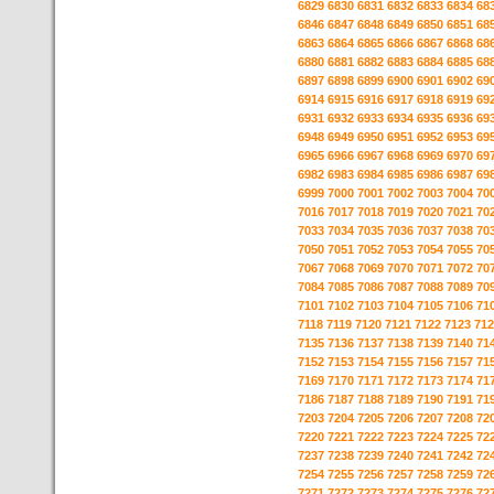
6829
6830
6831
6832
6833
6834
68
6846
6847
6848
6849
6850
6851
68
6863
6864
6865
6866
6867
6868
68
6880
6881
6882
6883
6884
6885
68
6897
6898
6899
6900
6901
6902
69
6914
6915
6916
6917
6918
6919
69
6931
6932
6933
6934
6935
6936
69
6948
6949
6950
6951
6952
6953
69
6965
6966
6967
6968
6969
6970
69
6982
6983
6984
6985
6986
6987
69
6999
7000
7001
7002
7003
7004
70
7016
7017
7018
7019
7020
7021
70
7033
7034
7035
7036
7037
7038
70
7050
7051
7052
7053
7054
7055
70
7067
7068
7069
7070
7071
7072
70
7084
7085
7086
7087
7088
7089
70
7101
7102
7103
7104
7105
7106
71
7118
7119
7120
7121
7122
7123
712
7135
7136
7137
7138
7139
7140
71
7152
7153
7154
7155
7156
7157
71
7169
7170
7171
7172
7173
7174
71
7186
7187
7188
7189
7190
7191
71
7203
7204
7205
7206
7207
7208
72
7220
7221
7222
7223
7224
7225
72
7237
7238
7239
7240
7241
7242
72
7254
7255
7256
7257
7258
7259
72
7271
7272
7273
7274
7275
7276
72