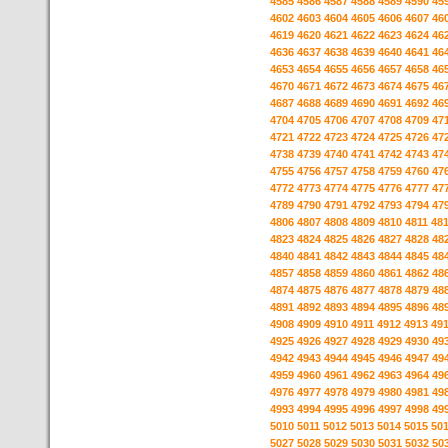
4585
4586
4587
4588
4589
4590
45
4602
4603
4604
4605
4606
4607
46
4619
4620
4621
4622
4623
4624
46
4636
4637
4638
4639
4640
4641
46
4653
4654
4655
4656
4657
4658
46
4670
4671
4672
4673
4674
4675
46
4687
4688
4689
4690
4691
4692
46
4704
4705
4706
4707
4708
4709
47
4721
4722
4723
4724
4725
4726
47
4738
4739
4740
4741
4742
4743
47
4755
4756
4757
4758
4759
4760
47
4772
4773
4774
4775
4776
4777
47
4789
4790
4791
4792
4793
4794
47
4806
4807
4808
4809
4810
4811
48
4823
4824
4825
4826
4827
4828
48
4840
4841
4842
4843
4844
4845
48
4857
4858
4859
4860
4861
4862
48
4874
4875
4876
4877
4878
4879
48
4891
4892
4893
4894
4895
4896
48
4908
4909
4910
4911
4912
4913
49
4925
4926
4927
4928
4929
4930
49
4942
4943
4944
4945
4946
4947
49
4959
4960
4961
4962
4963
4964
49
4976
4977
4978
4979
4980
4981
49
4993
4994
4995
4996
4997
4998
49
5010
5011
5012
5013
5014
5015
50
5027
5028
5029
5030
5031
5032
50