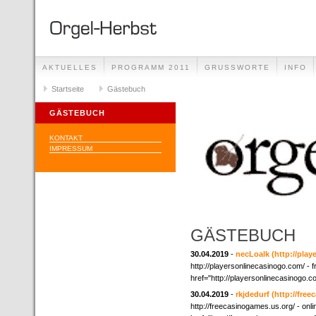
AKTUELLES
PROGRAMM 2011
GRUSSWORTE
INFO
Startseite
Gästebuch
GÄSTEBUCH
KONTAKT
IMPRESSUM
GÄSTEBUCH
30.04.2019
-
necLoalk
(http://pla
http://playersonlinecasinogo.com/ - 
href="http://playersonlinecasinogo.c
30.04.2019
-
rkjdedurf
(http://fre
http://freecasinogames.us.org/ - onlin