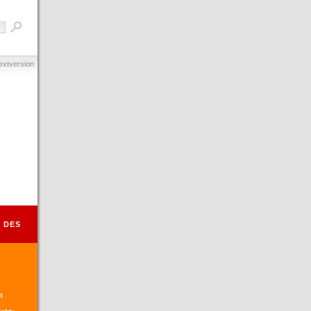
extversion
 DES
m