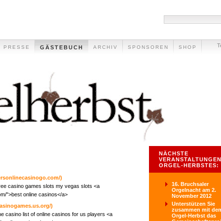
T
PRESSE
GÄSTEBUCH
ARCHIV
SPONSOREN
SHOP
NÄCHSTE
VERANSTALTUNGEN
ORGEL-HERBSTES:
yersonlinecasinogo.com/)
16. Bruchsaler
free casino games slots my vegas slots <a
Orgelnacht am 2.
om/">best online casinos</a>
November 2012
Unterstützen Sie
ecasinogames.us.org/)
zusammen mit de
e casino list of online casinos for us players <a
Orgel-Herbst das