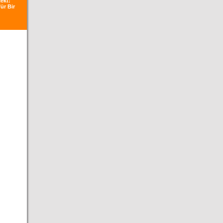
ekt:
ür Bir