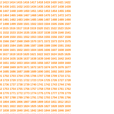
12
1413
1414
1415
1416
1417
1418
1419
1420
1421
1422
29
1430
1431
1432
1433
1434
1435
1436
1437
1438
1439
46
1447
1448
1449
1450
1451
1452
1453
1454
1455
1456
63
1464
1465
1466
1467
1468
1469
1470
1471
1472
1473
80
1481
1482
1483
1484
1485
1486
1487
1488
1489
1490
97
1498
1499
1500
1501
1502
1503
1504
1505
1506
1507
14
1515
1516
1517
1518
1519
1520
1521
1522
1523
1524
31
1532
1533
1534
1535
1536
1537
1538
1539
1540
1541
48
1549
1550
1551
1552
1553
1554
1555
1556
1557
1558
65
1566
1567
1568
1569
1570
1571
1572
1573
1574
1575
82
1583
1584
1585
1586
1587
1588
1589
1590
1591
1592
99
1600
1601
1602
1603
1604
1605
1606
1607
1608
1609
16
1617
1618
1619
1620
1621
1622
1623
1624
1625
1626
33
1634
1635
1636
1637
1638
1639
1640
1641
1642
1643
50
1651
1652
1653
1654
1655
1656
1657
1658
1659
1660
67
1668
1669
1670
1671
1672
1673
1674
1675
1676
1677
84
1685
1686
1687
1688
1689
1690
1691
1692
1693
1694
01
1702
1703
1704
1705
1706
1707
1708
1709
1710
1711
18
1719
1720
1721
1722
1723
1724
1725
1726
1727
1728
35
1736
1737
1738
1739
1740
1741
1742
1743
1744
1745
52
1753
1754
1755
1756
1757
1758
1759
1760
1761
1762
69
1770
1771
1772
1773
1774
1775
1776
1777
1778
1779
86
1787
1788
1789
1790
1791
1792
1793
1794
1795
1796
03
1804
1805
1806
1807
1808
1809
1810
1811
1812
1813
20
1821
1822
1823
1824
1825
1826
1827
1828
1829
1830
37
1838
1839
1840
1841
1842
1843
1844
1845
1846
1847