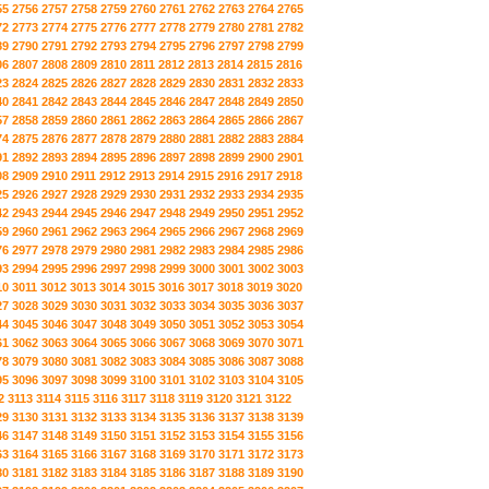
55
2756
2757
2758
2759
2760
2761
2762
2763
2764
2765
72
2773
2774
2775
2776
2777
2778
2779
2780
2781
2782
89
2790
2791
2792
2793
2794
2795
2796
2797
2798
2799
06
2807
2808
2809
2810
2811
2812
2813
2814
2815
2816
23
2824
2825
2826
2827
2828
2829
2830
2831
2832
2833
40
2841
2842
2843
2844
2845
2846
2847
2848
2849
2850
57
2858
2859
2860
2861
2862
2863
2864
2865
2866
2867
74
2875
2876
2877
2878
2879
2880
2881
2882
2883
2884
91
2892
2893
2894
2895
2896
2897
2898
2899
2900
2901
08
2909
2910
2911
2912
2913
2914
2915
2916
2917
2918
25
2926
2927
2928
2929
2930
2931
2932
2933
2934
2935
42
2943
2944
2945
2946
2947
2948
2949
2950
2951
2952
59
2960
2961
2962
2963
2964
2965
2966
2967
2968
2969
76
2977
2978
2979
2980
2981
2982
2983
2984
2985
2986
93
2994
2995
2996
2997
2998
2999
3000
3001
3002
3003
10
3011
3012
3013
3014
3015
3016
3017
3018
3019
3020
27
3028
3029
3030
3031
3032
3033
3034
3035
3036
3037
44
3045
3046
3047
3048
3049
3050
3051
3052
3053
3054
61
3062
3063
3064
3065
3066
3067
3068
3069
3070
3071
78
3079
3080
3081
3082
3083
3084
3085
3086
3087
3088
95
3096
3097
3098
3099
3100
3101
3102
3103
3104
3105
2
3113
3114
3115
3116
3117
3118
3119
3120
3121
3122
29
3130
3131
3132
3133
3134
3135
3136
3137
3138
3139
46
3147
3148
3149
3150
3151
3152
3153
3154
3155
3156
63
3164
3165
3166
3167
3168
3169
3170
3171
3172
3173
80
3181
3182
3183
3184
3185
3186
3187
3188
3189
3190