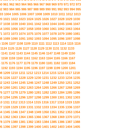
60
961
962
963
964
965
966
967
968
969
970
971
972
973
82
983
984
985
986
987
988
989
990
991
992
993
994
995
03
1004
1005
1006
1007
1008
1009
1010
1011
1012
1013
20
1021
1022
1023
1024
1025
1026
1027
1028
1029
1030
37
1038
1039
1040
1041
1042
1043
1044
1045
1046
1047
54
1055
1056
1057
1058
1059
1060
1061
1062
1063
1064
71
1072
1073
1074
1075
1076
1077
1078
1079
1080
1081
88
1089
1090
1091
1092
1093
1094
1095
1096
1097
1098
5
1106
1107
1108
1109
1110
1111
1112
1113
1114
1115
1116
1124
1125
1126
1127
1128
1129
1130
1131
1132
1133
0
1141
1142
1143
1144
1145
1146
1147
1148
1149
1150
7
1158
1159
1160
1161
1162
1163
1164
1165
1166
1167
4
1175
1176
1177
1178
1179
1180
1181
1182
1183
1184
1
1192
1193
1194
1195
1196
1197
1198
1199
1200
1201
08
1209
1210
1211
1212
1213
1214
1215
1216
1217
1218
25
1226
1227
1228
1229
1230
1231
1232
1233
1234
1235
42
1243
1244
1245
1246
1247
1248
1249
1250
1251
1252
59
1260
1261
1262
1263
1264
1265
1266
1267
1268
1269
76
1277
1278
1279
1280
1281
1282
1283
1284
1285
1286
93
1294
1295
1296
1297
1298
1299
1300
1301
1302
1303
10
1311
1312
1313
1314
1315
1316
1317
1318
1319
1320
27
1328
1329
1330
1331
1332
1333
1334
1335
1336
1337
44
1345
1346
1347
1348
1349
1350
1351
1352
1353
1354
61
1362
1363
1364
1365
1366
1367
1368
1369
1370
1371
78
1379
1380
1381
1382
1383
1384
1385
1386
1387
1388
95
1396
1397
1398
1399
1400
1401
1402
1403
1404
1405