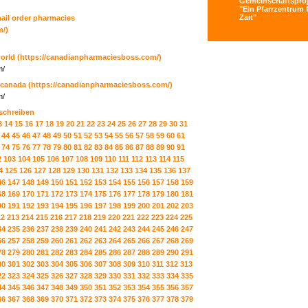
Gemeinschaftsproj
"Ein Pfarrzentrum f
Zait"
mail order pharmacies
m/)
orld
(https://canadianpharmaciesboss.com/)
m/
 canada
(https://canadianpharmaciesboss.com/)
m/
 schreiben
3
14
15
16
17
18
19
20
21
22
23
24
25
26
27
28
29
30
31
44
45
46
47
48
49
50
51
52
53
54
55
56
57
58
59
60
61
74
75
76
77
78
79
80
81
82
83
84
85
86
87
88
89
90
91
2
103
104
105
106
107
108
109
110
111
112
113
114
115
4
125
126
127
128
129
130
131
132
133
134
135
136
137
46
147
148
149
150
151
152
153
154
155
156
157
158
159
68
169
170
171
172
173
174
175
176
177
178
179
180
181
90
191
192
193
194
195
196
197
198
199
200
201
202
203
12
213
214
215
216
217
218
219
220
221
222
223
224
225
34
235
236
237
238
239
240
241
242
243
244
245
246
247
56
257
258
259
260
261
262
263
264
265
266
267
268
269
78
279
280
281
282
283
284
285
286
287
288
289
290
291
00
301
302
303
304
305
306
307
308
309
310
311
312
313
22
323
324
325
326
327
328
329
330
331
332
333
334
335
44
345
346
347
348
349
350
351
352
353
354
355
356
357
66
367
368
369
370
371
372
373
374
375
376
377
378
379