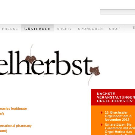
T
PRESSE
GÄSTEBUCH
ARCHIV
SPONSOREN
SHOP
NÄCHSTE
VERANSTALTUNGEN
ORGEL-HERBSTES:
macies legitimate
16. Bruchsaler
m/)
Orgelnacht am 2.
November 2012
Unterstützen Sie
ternational pharmacy
zusammen mit de
com/)
Orgel-Herbst das