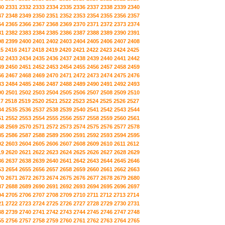
30
2331
2332
2333
2334
2335
2336
2337
2338
2339
2340
47
2348
2349
2350
2351
2352
2353
2354
2355
2356
2357
64
2365
2366
2367
2368
2369
2370
2371
2372
2373
2374
81
2382
2383
2384
2385
2386
2387
2388
2389
2390
2391
98
2399
2400
2401
2402
2403
2404
2405
2406
2407
2408
15
2416
2417
2418
2419
2420
2421
2422
2423
2424
2425
32
2433
2434
2435
2436
2437
2438
2439
2440
2441
2442
49
2450
2451
2452
2453
2454
2455
2456
2457
2458
2459
66
2467
2468
2469
2470
2471
2472
2473
2474
2475
2476
83
2484
2485
2486
2487
2488
2489
2490
2491
2492
2493
00
2501
2502
2503
2504
2505
2506
2507
2508
2509
2510
17
2518
2519
2520
2521
2522
2523
2524
2525
2526
2527
34
2535
2536
2537
2538
2539
2540
2541
2542
2543
2544
51
2552
2553
2554
2555
2556
2557
2558
2559
2560
2561
68
2569
2570
2571
2572
2573
2574
2575
2576
2577
2578
85
2586
2587
2588
2589
2590
2591
2592
2593
2594
2595
02
2603
2604
2605
2606
2607
2608
2609
2610
2611
2612
19
2620
2621
2622
2623
2624
2625
2626
2627
2628
2629
36
2637
2638
2639
2640
2641
2642
2643
2644
2645
2646
53
2654
2655
2656
2657
2658
2659
2660
2661
2662
2663
70
2671
2672
2673
2674
2675
2676
2677
2678
2679
2680
87
2688
2689
2690
2691
2692
2693
2694
2695
2696
2697
04
2705
2706
2707
2708
2709
2710
2711
2712
2713
2714
21
2722
2723
2724
2725
2726
2727
2728
2729
2730
2731
38
2739
2740
2741
2742
2743
2744
2745
2746
2747
2748
55
2756
2757
2758
2759
2760
2761
2762
2763
2764
2765