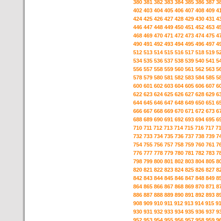
380
381
382
383
384
385
386
387
3
402
403
404
405
406
407
408
409
4
424
425
426
427
428
429
430
431
4
446
447
448
449
450
451
452
453
4
468
469
470
471
472
473
474
475
4
490
491
492
493
494
495
496
497
4
512
513
514
515
516
517
518
519
5
534
535
536
537
538
539
540
541
5
556
557
558
559
560
561
562
563
5
578
579
580
581
582
583
584
585
5
600
601
602
603
604
605
606
607
6
622
623
624
625
626
627
628
629
6
644
645
646
647
648
649
650
651
6
666
667
668
669
670
671
672
673
6
688
689
690
691
692
693
694
695
6
710
711
712
713
714
715
716
717
7
732
733
734
735
736
737
738
739
7
754
755
756
757
758
759
760
761
7
776
777
778
779
780
781
782
783
7
798
799
800
801
802
803
804
805
8
820
821
822
823
824
825
826
827
8
842
843
844
845
846
847
848
849
8
864
865
866
867
868
869
870
871
8
886
887
888
889
890
891
892
893
8
908
909
910
911
912
913
914
915
9
930
931
932
933
934
935
936
937
9
952
953
954
955
956
957
958
959
9