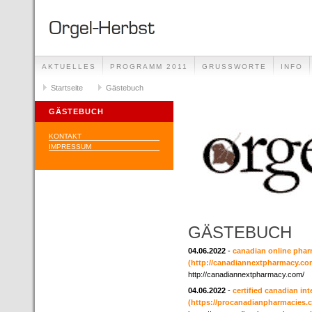
AKTUELLES
PROGRAMM 2011
GRUSSWORTE
INFO
Startseite
Gästebuch
GÄSTEBUCH
KONTAKT
IMPRESSUM
GÄSTEBUCH
04.06.2022
-
canadian online phar
(http://canadiannextpharmacy.co
http://canadiannextpharmacy.com/
04.06.2022
-
certified canadian in
(https://procanadianpharmacies.