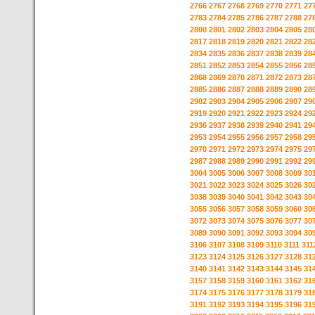
2766
2767
2768
2769
2770
2771
27
2783
2784
2785
2786
2787
2788
27
2800
2801
2802
2803
2804
2805
28
2817
2818
2819
2820
2821
2822
28
2834
2835
2836
2837
2838
2839
28
2851
2852
2853
2854
2855
2856
28
2868
2869
2870
2871
2872
2873
28
2885
2886
2887
2888
2889
2890
28
2902
2903
2904
2905
2906
2907
29
2919
2920
2921
2922
2923
2924
29
2936
2937
2938
2939
2940
2941
29
2953
2954
2955
2956
2957
2958
29
2970
2971
2972
2973
2974
2975
29
2987
2988
2989
2990
2991
2992
29
3004
3005
3006
3007
3008
3009
30
3021
3022
3023
3024
3025
3026
30
3038
3039
3040
3041
3042
3043
30
3055
3056
3057
3058
3059
3060
30
3072
3073
3074
3075
3076
3077
30
3089
3090
3091
3092
3093
3094
30
3106
3107
3108
3109
3110
3111
311
3123
3124
3125
3126
3127
3128
31
3140
3141
3142
3143
3144
3145
31
3157
3158
3159
3160
3161
3162
31
3174
3175
3176
3177
3178
3179
31
3191
3192
3193
3194
3195
3196
31