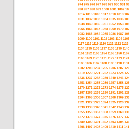
974
975
976
977
978
979
980
981
9
996
997
998
999
1000
1001
1002
10
1014
1015
1016
1017
1018
1019
10
1031
1032
1033
1034
1035
1036
10
1048
1049
1050
1051
1052
1053
10
1065
1066
1067
1068
1069
1070
10
1082
1083
1084
1085
1086
1087
10
1099
1100
1101
1102
1103
1104
110
1117
1118
1119
1120
1121
1122
1123
1134
1135
1136
1137
1138
1139
114
1151
1152
1153
1154
1155
1156
115
1168
1169
1170
1171
1172
1173
117
1185
1186
1187
1188
1189
1190
119
1202
1203
1204
1205
1206
1207
12
1219
1220
1221
1222
1223
1224
12
1236
1237
1238
1239
1240
1241
12
1253
1254
1255
1256
1257
1258
12
1270
1271
1272
1273
1274
1275
12
1287
1288
1289
1290
1291
1292
12
1304
1305
1306
1307
1308
1309
13
1321
1322
1323
1324
1325
1326
13
1338
1339
1340
1341
1342
1343
13
1355
1356
1357
1358
1359
1360
13
1372
1373
1374
1375
1376
1377
13
1389
1390
1391
1392
1393
1394
13
1406
1407
1408
1409
1410
1411
14