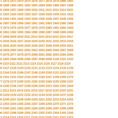
71
1872
1873
1874
1875
1876
1877
1878
1879
1880
1881
88
1889
1890
1891
1892
1893
1894
1895
1896
1897
1898
05
1906
1907
1908
1909
1910
1911
1912
1913
1914
1915
22
1923
1924
1925
1926
1927
1928
1929
1930
1931
1932
39
1940
1941
1942
1943
1944
1945
1946
1947
1948
1949
56
1957
1958
1959
1960
1961
1962
1963
1964
1965
1966
73
1974
1975
1976
1977
1978
1979
1980
1981
1982
1983
90
1991
1992
1993
1994
1995
1996
1997
1998
1999
2000
07
2008
2009
2010
2011
2012
2013
2014
2015
2016
2017
24
2025
2026
2027
2028
2029
2030
2031
2032
2033
2034
41
2042
2043
2044
2045
2046
2047
2048
2049
2050
2051
58
2059
2060
2061
2062
2063
2064
2065
2066
2067
2068
75
2076
2077
2078
2079
2080
2081
2082
2083
2084
2085
92
2093
2094
2095
2096
2097
2098
2099
2100
2101
2102
09
2110
2111
2112
2113
2114
2115
2116
2117
2118
2119
26
2127
2128
2129
2130
2131
2132
2133
2134
2135
2136
43
2144
2145
2146
2147
2148
2149
2150
2151
2152
2153
60
2161
2162
2163
2164
2165
2166
2167
2168
2169
2170
77
2178
2179
2180
2181
2182
2183
2184
2185
2186
2187
94
2195
2196
2197
2198
2199
2200
2201
2202
2203
2204
11
2212
2213
2214
2215
2216
2217
2218
2219
2220
2221
28
2229
2230
2231
2232
2233
2234
2235
2236
2237
2238
45
2246
2247
2248
2249
2250
2251
2252
2253
2254
2255
62
2263
2264
2265
2266
2267
2268
2269
2270
2271
2272
79
2280
2281
2282
2283
2284
2285
2286
2287
2288
2289
96
2297
2298
2299
2300
2301
2302
2303
2304
2305
2306
13
2314
2315
2316
2317
2318
2319
2320
2321
2322
2323