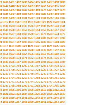
29
1430
1431
1432
1433
1434
1435
1436
1437
1438
1439
46
1447
1448
1449
1450
1451
1452
1453
1454
1455
1456
63
1464
1465
1466
1467
1468
1469
1470
1471
1472
1473
80
1481
1482
1483
1484
1485
1486
1487
1488
1489
1490
97
1498
1499
1500
1501
1502
1503
1504
1505
1506
1507
14
1515
1516
1517
1518
1519
1520
1521
1522
1523
1524
31
1532
1533
1534
1535
1536
1537
1538
1539
1540
1541
48
1549
1550
1551
1552
1553
1554
1555
1556
1557
1558
65
1566
1567
1568
1569
1570
1571
1572
1573
1574
1575
82
1583
1584
1585
1586
1587
1588
1589
1590
1591
1592
99
1600
1601
1602
1603
1604
1605
1606
1607
1608
1609
16
1617
1618
1619
1620
1621
1622
1623
1624
1625
1626
33
1634
1635
1636
1637
1638
1639
1640
1641
1642
1643
50
1651
1652
1653
1654
1655
1656
1657
1658
1659
1660
67
1668
1669
1670
1671
1672
1673
1674
1675
1676
1677
84
1685
1686
1687
1688
1689
1690
1691
1692
1693
1694
01
1702
1703
1704
1705
1706
1707
1708
1709
1710
1711
18
1719
1720
1721
1722
1723
1724
1725
1726
1727
1728
35
1736
1737
1738
1739
1740
1741
1742
1743
1744
1745
52
1753
1754
1755
1756
1757
1758
1759
1760
1761
1762
69
1770
1771
1772
1773
1774
1775
1776
1777
1778
1779
86
1787
1788
1789
1790
1791
1792
1793
1794
1795
1796
03
1804
1805
1806
1807
1808
1809
1810
1811
1812
1813
20
1821
1822
1823
1824
1825
1826
1827
1828
1829
1830
37
1838
1839
1840
1841
1842
1843
1844
1845
1846
1847
54
1855
1856
1857
1858
1859
1860
1861
1862
1863
1864