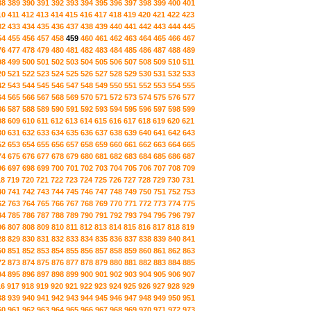
88
389
390
391
392
393
394
395
396
397
398
399
400
401
10
411
412
413
414
415
416
417
418
419
420
421
422
423
32
433
434
435
436
437
438
439
440
441
442
443
444
445
54
455
456
457
458
459
460
461
462
463
464
465
466
467
76
477
478
479
480
481
482
483
484
485
486
487
488
489
98
499
500
501
502
503
504
505
506
507
508
509
510
511
20
521
522
523
524
525
526
527
528
529
530
531
532
533
42
543
544
545
546
547
548
549
550
551
552
553
554
555
64
565
566
567
568
569
570
571
572
573
574
575
576
577
86
587
588
589
590
591
592
593
594
595
596
597
598
599
08
609
610
611
612
613
614
615
616
617
618
619
620
621
30
631
632
633
634
635
636
637
638
639
640
641
642
643
52
653
654
655
656
657
658
659
660
661
662
663
664
665
74
675
676
677
678
679
680
681
682
683
684
685
686
687
96
697
698
699
700
701
702
703
704
705
706
707
708
709
18
719
720
721
722
723
724
725
726
727
728
729
730
731
40
741
742
743
744
745
746
747
748
749
750
751
752
753
62
763
764
765
766
767
768
769
770
771
772
773
774
775
84
785
786
787
788
789
790
791
792
793
794
795
796
797
06
807
808
809
810
811
812
813
814
815
816
817
818
819
28
829
830
831
832
833
834
835
836
837
838
839
840
841
50
851
852
853
854
855
856
857
858
859
860
861
862
863
72
873
874
875
876
877
878
879
880
881
882
883
884
885
94
895
896
897
898
899
900
901
902
903
904
905
906
907
16
917
918
919
920
921
922
923
924
925
926
927
928
929
38
939
940
941
942
943
944
945
946
947
948
949
950
951
60
961
962
963
964
965
966
967
968
969
970
971
972
973