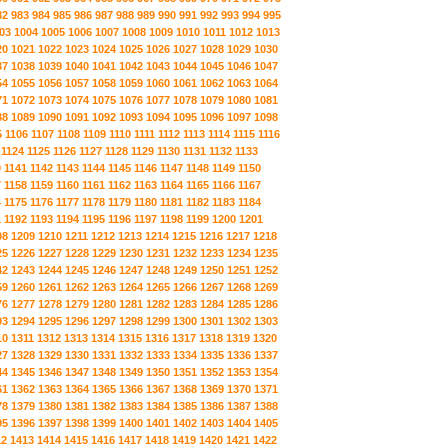
82
983
984
985
986
987
988
989
990
991
992
993
994
995
03
1004
1005
1006
1007
1008
1009
1010
1011
1012
1013
20
1021
1022
1023
1024
1025
1026
1027
1028
1029
1030
37
1038
1039
1040
1041
1042
1043
1044
1045
1046
1047
54
1055
1056
1057
1058
1059
1060
1061
1062
1063
1064
71
1072
1073
1074
1075
1076
1077
1078
1079
1080
1081
88
1089
1090
1091
1092
1093
1094
1095
1096
1097
1098
5
1106
1107
1108
1109
1110
1111
1112
1113
1114
1115
1116
1124
1125
1126
1127
1128
1129
1130
1131
1132
1133
0
1141
1142
1143
1144
1145
1146
1147
1148
1149
1150
7
1158
1159
1160
1161
1162
1163
1164
1165
1166
1167
4
1175
1176
1177
1178
1179
1180
1181
1182
1183
1184
1
1192
1193
1194
1195
1196
1197
1198
1199
1200
1201
08
1209
1210
1211
1212
1213
1214
1215
1216
1217
1218
25
1226
1227
1228
1229
1230
1231
1232
1233
1234
1235
42
1243
1244
1245
1246
1247
1248
1249
1250
1251
1252
59
1260
1261
1262
1263
1264
1265
1266
1267
1268
1269
76
1277
1278
1279
1280
1281
1282
1283
1284
1285
1286
93
1294
1295
1296
1297
1298
1299
1300
1301
1302
1303
10
1311
1312
1313
1314
1315
1316
1317
1318
1319
1320
27
1328
1329
1330
1331
1332
1333
1334
1335
1336
1337
44
1345
1346
1347
1348
1349
1350
1351
1352
1353
1354
61
1362
1363
1364
1365
1366
1367
1368
1369
1370
1371
78
1379
1380
1381
1382
1383
1384
1385
1386
1387
1388
95
1396
1397
1398
1399
1400
1401
1402
1403
1404
1405
12
1413
1414
1415
1416
1417
1418
1419
1420
1421
1422