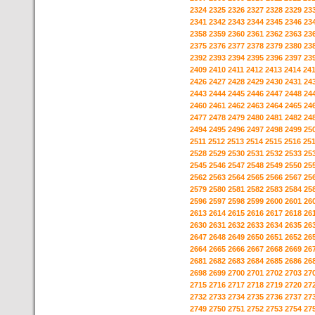
2324
2325
2326
2327
2328
2329
23
2341
2342
2343
2344
2345
2346
23
2358
2359
2360
2361
2362
2363
23
2375
2376
2377
2378
2379
2380
23
2392
2393
2394
2395
2396
2397
23
2409
2410
2411
2412
2413
2414
24
2426
2427
2428
2429
2430
2431
24
2443
2444
2445
2446
2447
2448
24
2460
2461
2462
2463
2464
2465
24
2477
2478
2479
2480
2481
2482
24
2494
2495
2496
2497
2498
2499
25
2511
2512
2513
2514
2515
2516
25
2528
2529
2530
2531
2532
2533
25
2545
2546
2547
2548
2549
2550
25
2562
2563
2564
2565
2566
2567
25
2579
2580
2581
2582
2583
2584
25
2596
2597
2598
2599
2600
2601
26
2613
2614
2615
2616
2617
2618
26
2630
2631
2632
2633
2634
2635
26
2647
2648
2649
2650
2651
2652
26
2664
2665
2666
2667
2668
2669
26
2681
2682
2683
2684
2685
2686
26
2698
2699
2700
2701
2702
2703
27
2715
2716
2717
2718
2719
2720
27
2732
2733
2734
2735
2736
2737
27
2749
2750
2751
2752
2753
2754
27