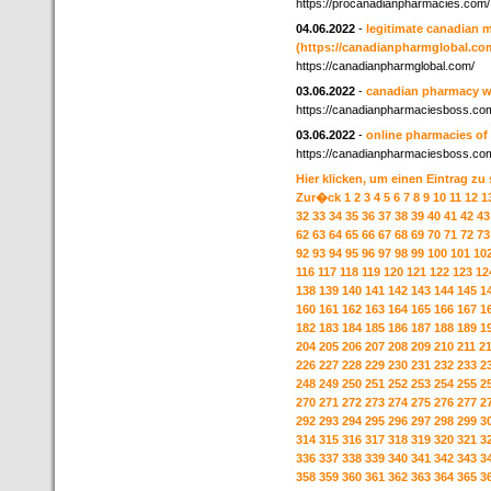
https://procanadianpharmacies.com/
04.06.2022
-
legitimate canadian 
(https://canadianpharmglobal.co
https://canadianpharmglobal.com/
03.06.2022
-
canadian pharmacy w
https://canadianpharmaciesboss.co
03.06.2022
-
online pharmacies of
https://canadianpharmaciesboss.co
Hier klicken, um einen Eintrag zu
Zur�ck
1
2
3
4
5
6
7
8
9
10
11
12
1
32
33
34
35
36
37
38
39
40
41
42
43
62
63
64
65
66
67
68
69
70
71
72
73
92
93
94
95
96
97
98
99
100
101
10
116
117
118
119
120
121
122
123
12
138
139
140
141
142
143
144
145
1
160
161
162
163
164
165
166
167
1
182
183
184
185
186
187
188
189
1
204
205
206
207
208
209
210
211
2
226
227
228
229
230
231
232
233
2
248
249
250
251
252
253
254
255
2
270
271
272
273
274
275
276
277
2
292
293
294
295
296
297
298
299
3
314
315
316
317
318
319
320
321
3
336
337
338
339
340
341
342
343
3
358
359
360
361
362
363
364
365
3