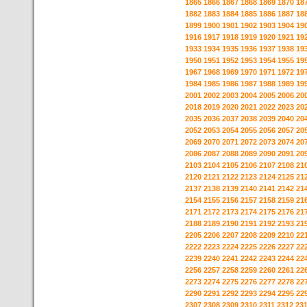
1865
1866
1867
1868
1869
1870
18
1882
1883
1884
1885
1886
1887
18
1899
1900
1901
1902
1903
1904
19
1916
1917
1918
1919
1920
1921
19
1933
1934
1935
1936
1937
1938
19
1950
1951
1952
1953
1954
1955
19
1967
1968
1969
1970
1971
1972
19
1984
1985
1986
1987
1988
1989
19
2001
2002
2003
2004
2005
2006
20
2018
2019
2020
2021
2022
2023
20
2035
2036
2037
2038
2039
2040
20
2052
2053
2054
2055
2056
2057
20
2069
2070
2071
2072
2073
2074
20
2086
2087
2088
2089
2090
2091
20
2103
2104
2105
2106
2107
2108
21
2120
2121
2122
2123
2124
2125
21
2137
2138
2139
2140
2141
2142
21
2154
2155
2156
2157
2158
2159
21
2171
2172
2173
2174
2175
2176
21
2188
2189
2190
2191
2192
2193
21
2205
2206
2207
2208
2209
2210
22
2222
2223
2224
2225
2226
2227
22
2239
2240
2241
2242
2243
2244
22
2256
2257
2258
2259
2260
2261
22
2273
2274
2275
2276
2277
2278
22
2290
2291
2292
2293
2294
2295
22
2307
2308
2309
2310
2311
2312
23