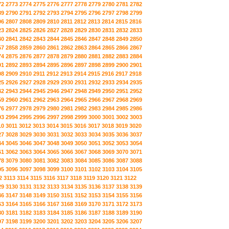
72
2773
2774
2775
2776
2777
2778
2779
2780
2781
2782
89
2790
2791
2792
2793
2794
2795
2796
2797
2798
2799
06
2807
2808
2809
2810
2811
2812
2813
2814
2815
2816
23
2824
2825
2826
2827
2828
2829
2830
2831
2832
2833
40
2841
2842
2843
2844
2845
2846
2847
2848
2849
2850
57
2858
2859
2860
2861
2862
2863
2864
2865
2866
2867
74
2875
2876
2877
2878
2879
2880
2881
2882
2883
2884
91
2892
2893
2894
2895
2896
2897
2898
2899
2900
2901
08
2909
2910
2911
2912
2913
2914
2915
2916
2917
2918
25
2926
2927
2928
2929
2930
2931
2932
2933
2934
2935
42
2943
2944
2945
2946
2947
2948
2949
2950
2951
2952
59
2960
2961
2962
2963
2964
2965
2966
2967
2968
2969
76
2977
2978
2979
2980
2981
2982
2983
2984
2985
2986
93
2994
2995
2996
2997
2998
2999
3000
3001
3002
3003
10
3011
3012
3013
3014
3015
3016
3017
3018
3019
3020
27
3028
3029
3030
3031
3032
3033
3034
3035
3036
3037
44
3045
3046
3047
3048
3049
3050
3051
3052
3053
3054
61
3062
3063
3064
3065
3066
3067
3068
3069
3070
3071
78
3079
3080
3081
3082
3083
3084
3085
3086
3087
3088
95
3096
3097
3098
3099
3100
3101
3102
3103
3104
3105
2
3113
3114
3115
3116
3117
3118
3119
3120
3121
3122
29
3130
3131
3132
3133
3134
3135
3136
3137
3138
3139
46
3147
3148
3149
3150
3151
3152
3153
3154
3155
3156
63
3164
3165
3166
3167
3168
3169
3170
3171
3172
3173
80
3181
3182
3183
3184
3185
3186
3187
3188
3189
3190
97
3198
3199
3200
3201
3202
3203
3204
3205
3206
3207