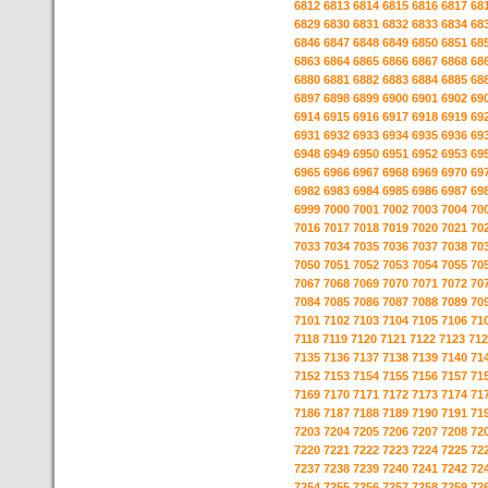
6812
6813
6814
6815
6816
6817
68
6829
6830
6831
6832
6833
6834
68
6846
6847
6848
6849
6850
6851
68
6863
6864
6865
6866
6867
6868
68
6880
6881
6882
6883
6884
6885
68
6897
6898
6899
6900
6901
6902
69
6914
6915
6916
6917
6918
6919
69
6931
6932
6933
6934
6935
6936
69
6948
6949
6950
6951
6952
6953
69
6965
6966
6967
6968
6969
6970
69
6982
6983
6984
6985
6986
6987
69
6999
7000
7001
7002
7003
7004
70
7016
7017
7018
7019
7020
7021
70
7033
7034
7035
7036
7037
7038
70
7050
7051
7052
7053
7054
7055
70
7067
7068
7069
7070
7071
7072
70
7084
7085
7086
7087
7088
7089
70
7101
7102
7103
7104
7105
7106
71
7118
7119
7120
7121
7122
7123
712
7135
7136
7137
7138
7139
7140
71
7152
7153
7154
7155
7156
7157
71
7169
7170
7171
7172
7173
7174
71
7186
7187
7188
7189
7190
7191
71
7203
7204
7205
7206
7207
7208
72
7220
7221
7222
7223
7224
7225
72
7237
7238
7239
7240
7241
7242
72
7254
7255
7256
7257
7258
7259
72