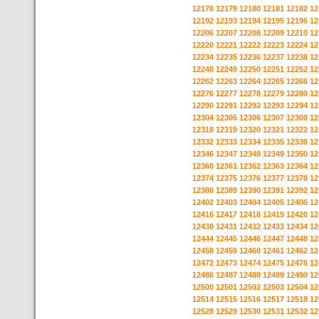
12178
12179
12180
12181
12182
12
12192
12193
12194
12195
12196
12
12206
12207
12208
12209
12210
12
12220
12221
12222
12223
12224
12
12234
12235
12236
12237
12238
12
12248
12249
12250
12251
12252
12
12262
12263
12264
12265
12266
12
12276
12277
12278
12279
12280
12
12290
12291
12292
12293
12294
12
12304
12305
12306
12307
12308
12
12318
12319
12320
12321
12322
12
12332
12333
12334
12335
12336
12
12346
12347
12348
12349
12350
12
12360
12361
12362
12363
12364
12
12374
12375
12376
12377
12378
12
12388
12389
12390
12391
12392
12
12402
12403
12404
12405
12406
12
12416
12417
12418
12419
12420
12
12430
12431
12432
12433
12434
12
12444
12445
12446
12447
12448
12
12458
12459
12460
12461
12462
12
12472
12473
12474
12475
12476
12
12486
12487
12488
12489
12490
12
12500
12501
12502
12503
12504
12
12514
12515
12516
12517
12518
12
12528
12529
12530
12531
12532
12