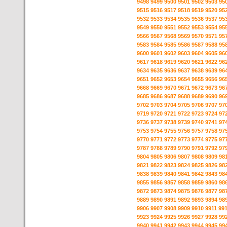
9498
9499
9500
9501
9502
9503
95
9515
9516
9517
9518
9519
9520
95
9532
9533
9534
9535
9536
9537
95
9549
9550
9551
9552
9553
9554
95
9566
9567
9568
9569
9570
9571
95
9583
9584
9585
9586
9587
9588
95
9600
9601
9602
9603
9604
9605
96
9617
9618
9619
9620
9621
9622
96
9634
9635
9636
9637
9638
9639
96
9651
9652
9653
9654
9655
9656
96
9668
9669
9670
9671
9672
9673
96
9685
9686
9687
9688
9689
9690
96
9702
9703
9704
9705
9706
9707
97
9719
9720
9721
9722
9723
9724
97
9736
9737
9738
9739
9740
9741
97
9753
9754
9755
9756
9757
9758
97
9770
9771
9772
9773
9774
9775
97
9787
9788
9789
9790
9791
9792
97
9804
9805
9806
9807
9808
9809
98
9821
9822
9823
9824
9825
9826
98
9838
9839
9840
9841
9842
9843
98
9855
9856
9857
9858
9859
9860
98
9872
9873
9874
9875
9876
9877
98
9889
9890
9891
9892
9893
9894
98
9906
9907
9908
9909
9910
9911
99
9923
9924
9925
9926
9927
9928
99
9940
9941
9942
9943
9944
9945
99