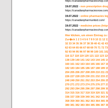
https://canadianpharmaciesshop.co
19.07.2022
-
non prescription dru
https://canadianpharmaciesnow.com
19.07.2022
-
online pharmacies leg
https://canadianpharmunited.com/
19.07.2022
-
medicine prices
(htt
https://canadianpharmaciesshop.co
Hier klicken, um einen Eintrag zu
Zur�ck
1
2
3
4
5
6
7
8
9
10
11
12
1
32
33
34
35
36
37
38
39
40
41
42
43
62
63
64
65
66
67
68
69
70
71
72
73
92
93
94
95
96
97
98
99
100
101
10
116
117
118
119
120
121
122
123
12
138
139
140
141
142
143
144
145
1
160
161
162
163
164
165
166
167
1
182
183
184
185
186
187
188
189
1
204
205
206
207
208
209
210
211
2
226
227
228
229
230
231
232
233
2
248
249
250
251
252
253
254
255
2
270
271
272
273
274
275
276
277
2
292
293
294
295
296
297
298
299
3
314
315
316
317
318
319
320
321
3
336
337
338
339
340
341
342
343
3
358
359
360
361
362
363
364
365
3
380
381
382
383
384
385
386
387
3