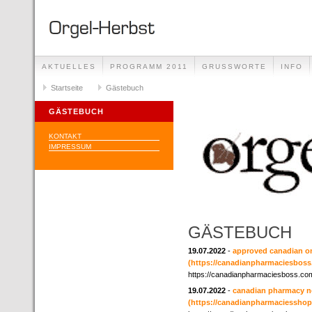
AKTUELLES
PROGRAMM 2011
GRUSSWORTE
INFO
Startseite
Gästebuch
GÄSTEBUCH
KONTAKT
IMPRESSUM
GÄSTEBUCH
19.07.2022
-
approved canadian o
(https://canadianpharmaciesboss
https://canadianpharmaciesboss.co
19.07.2022
-
canadian pharmacy no
(https://canadianpharmaciesshop