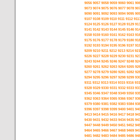
9056
9057
9058
9059
9060
9061
90
9073
9074
9075
9076
9077
9078
90
9090
9091
9092
9093
9094
9095
90
9107
9108
9109
9110
9111
9112
911
9124
9125
9126
9127
9128
9129
91
9141
9142
9143
9144
9145
9146
91
9158
9159
9160
9161
9162
9163
91
9175
9176
9177
9178
9179
9180
91
9192
9193
9194
9195
9196
9197
91
9209
9210
9211
9212
9213
9214
92
9226
9227
9228
9229
9230
9231
92
9243
9244
9245
9246
9247
9248
92
9260
9261
9262
9263
9264
9265
92
9277
9278
9279
9280
9281
9282
92
9294
9295
9296
9297
9298
9299
93
9311
9312
9313
9314
9315
9316
93
9328
9329
9330
9331
9332
9333
93
9345
9346
9347
9348
9349
9350
93
9362
9363
9364
9365
9366
9367
93
9379
9380
9381
9382
9383
9384
93
9396
9397
9398
9399
9400
9401
94
9413
9414
9415
9416
9417
9418
94
9430
9431
9432
9433
9434
9435
94
9447
9448
9449
9450
9451
9452
94
9464
9465
9466
9467
9468
9469
94
9481
9482
9483
9484
9485
9486
94