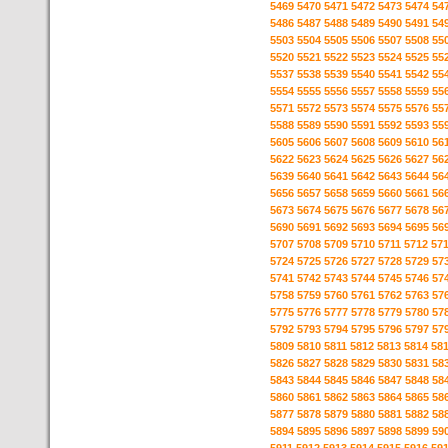
5469
5470
5471
5472
5473
5474
54
5486
5487
5488
5489
5490
5491
54
5503
5504
5505
5506
5507
5508
55
5520
5521
5522
5523
5524
5525
55
5537
5538
5539
5540
5541
5542
55
5554
5555
5556
5557
5558
5559
55
5571
5572
5573
5574
5575
5576
55
5588
5589
5590
5591
5592
5593
55
5605
5606
5607
5608
5609
5610
56
5622
5623
5624
5625
5626
5627
56
5639
5640
5641
5642
5643
5644
56
5656
5657
5658
5659
5660
5661
56
5673
5674
5675
5676
5677
5678
56
5690
5691
5692
5693
5694
5695
56
5707
5708
5709
5710
5711
5712
57
5724
5725
5726
5727
5728
5729
57
5741
5742
5743
5744
5745
5746
57
5758
5759
5760
5761
5762
5763
57
5775
5776
5777
5778
5779
5780
57
5792
5793
5794
5795
5796
5797
57
5809
5810
5811
5812
5813
5814
58
5826
5827
5828
5829
5830
5831
58
5843
5844
5845
5846
5847
5848
58
5860
5861
5862
5863
5864
5865
58
5877
5878
5879
5880
5881
5882
58
5894
5895
5896
5897
5898
5899
59