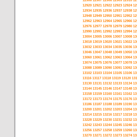
12906
12907
12908
12909
12910
12
12920
12921
12922
12923
12924
12
12934
12935
12936
12937
12938
12
12948
12949
12950
12951
12952
12
12962
12963
12964
12965
12966
12
12976
12977
12978
12979
12980
12
12990
12991
12992
12993
12994
12
13004
13005
13006
13007
13008
13
13018
13019
13020
13021
13022
13
13032
13033
13034
13035
13036
13
13046
13047
13048
13049
13050
13
13060
13061
13062
13063
13064
13
13074
13075
13076
13077
13078
13
13088
13089
13090
13091
13092
13
13102
13103
13104
13105
13106
13
13116
13117
13118
13119
13120
13
13130
13131
13132
13133
13134
13
13144
13145
13146
13147
13148
13
13158
13159
13160
13161
13162
13
13172
13173
13174
13175
13176
13
13186
13187
13188
13189
13190
13
13200
13201
13202
13203
13204
13
13214
13215
13216
13217
13218
13
13228
13229
13230
13231
13232
13
13242
13243
13244
13245
13246
13
13256
13257
13258
13259
13260
13
13270
13271
13272
13273
13274
13