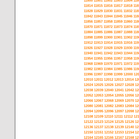
11800
11801
11802
11803
11804
118
11814
11815
11816
11817
11818
118
11828
11829
11830
11831
11832
118
11842
11843
11844
11845
11846
118
11856
11857
11858
11859
11860
118
11870
11871
11872
11873
11874
118
11884
11885
11886
11887
11888
118
11898
11899
11900
11901
11902
119
11912
11913
11914
11915
11916
119
11926
11927
11928
11929
11930
119
11940
11941
11942
11943
11944
119
11954
11955
11956
11957
11958
119
11968
11969
11970
11971
11972
119
11982
11983
11984
11985
11986
119
11996
11997
11998
11999
12000
12
12010
12011
12012
12013
12014
12
12024
12025
12026
12027
12028
12
12038
12039
12040
12041
12042
12
12052
12053
12054
12055
12056
12
12066
12067
12068
12069
12070
12
12080
12081
12082
12083
12084
12
12094
12095
12096
12097
12098
12
12108
12109
12110
12111
12112
12
12122
12123
12124
12125
12126
12
12136
12137
12138
12139
12140
12
12150
12151
12152
12153
12154
12
12164
12165
12166
12167
12168
12