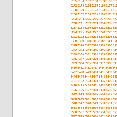
8155
8156
8157
8158
8159
8160
81
8172
8173
8174
8175
8176
8177
81
8189
8190
8191
8192
8193
8194
81
8206
8207
8208
8209
8210
8211
82
8223
8224
8225
8226
8227
8228
82
8240
8241
8242
8243
8244
8245
82
8257
8258
8259
8260
8261
8262
82
8274
8275
8276
8277
8278
8279
82
8291
8292
8293
8294
8295
8296
82
8308
8309
8310
8311
8312
8313
83
8325
8326
8327
8328
8329
8330
83
8342
8343
8344
8345
8346
8347
83
8359
8360
8361
8362
8363
8364
83
8376
8377
8378
8379
8380
8381
83
8393
8394
8395
8396
8397
8398
83
8410
8411
8412
8413
8414
8415
84
8427
8428
8429
8430
8431
8432
84
8444
8445
8446
8447
8448
8449
84
8461
8462
8463
8464
8465
8466
84
8478
8479
8480
8481
8482
8483
84
8495
8496
8497
8498
8499
8500
85
8512
8513
8514
8515
8516
8517
85
8529
8530
8531
8532
8533
8534
85
8546
8547
8548
8549
8550
8551
85
8563
8564
8565
8566
8567
8568
85
8580
8581
8582
8583
8584
8585
85
8597
8598
8599
8600
8601
8602
86