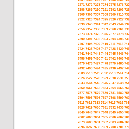
7271
7272
7273
7274
7275
7276
72
7288
7289
7290
7291
7292
7293
72
7305
7306
7307
7308
7309
7310
73
7322
7323
7324
7325
7326
7327
73
7339
7340
7341
7342
7343
7344
73
7356
7357
7358
7359
7360
7361
73
7373
7374
7375
7376
7377
7378
73
7390
7391
7392
7393
7394
7395
73
7407
7408
7409
7410
7411
7412
74
7424
7425
7426
7427
7428
7429
74
7441
7442
7443
7444
7445
7446
74
7458
7459
7460
7461
7462
7463
74
7475
7476
7477
7478
7479
7480
74
7492
7493
7494
7495
7496
7497
74
7509
7510
7511
7512
7513
7514
75
7526
7527
7528
7529
7530
7531
75
7543
7544
7545
7546
7547
7548
75
7560
7561
7562
7563
7564
7565
75
7577
7578
7579
7580
7581
7582
75
7594
7595
7596
7597
7598
7599
76
7611
7612
7613
7614
7615
7616
76
7628
7629
7630
7631
7632
7633
76
7645
7646
7647
7648
7649
7650
76
7662
7663
7664
7665
7666
7667
76
7679
7680
7681
7682
7683
7684
76
7696
7697
7698
7699
7700
7701
77