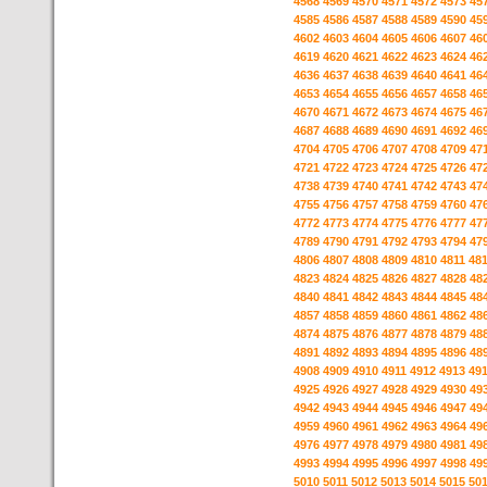
4568
4569
4570
4571
4572
4573
45
4585
4586
4587
4588
4589
4590
45
4602
4603
4604
4605
4606
4607
46
4619
4620
4621
4622
4623
4624
46
4636
4637
4638
4639
4640
4641
46
4653
4654
4655
4656
4657
4658
46
4670
4671
4672
4673
4674
4675
46
4687
4688
4689
4690
4691
4692
46
4704
4705
4706
4707
4708
4709
47
4721
4722
4723
4724
4725
4726
47
4738
4739
4740
4741
4742
4743
47
4755
4756
4757
4758
4759
4760
47
4772
4773
4774
4775
4776
4777
47
4789
4790
4791
4792
4793
4794
47
4806
4807
4808
4809
4810
4811
48
4823
4824
4825
4826
4827
4828
48
4840
4841
4842
4843
4844
4845
48
4857
4858
4859
4860
4861
4862
48
4874
4875
4876
4877
4878
4879
48
4891
4892
4893
4894
4895
4896
48
4908
4909
4910
4911
4912
4913
49
4925
4926
4927
4928
4929
4930
49
4942
4943
4944
4945
4946
4947
49
4959
4960
4961
4962
4963
4964
49
4976
4977
4978
4979
4980
4981
49
4993
4994
4995
4996
4997
4998
49
5010
5011
5012
5013
5014
5015
50