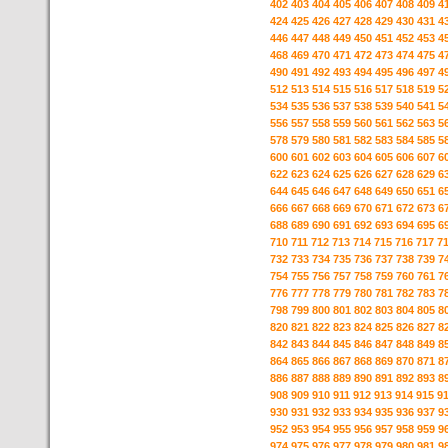
402
403
404
405
406
407
408
409
4
424
425
426
427
428
429
430
431
4
446
447
448
449
450
451
452
453
4
468
469
470
471
472
473
474
475
4
490
491
492
493
494
495
496
497
4
512
513
514
515
516
517
518
519
5
534
535
536
537
538
539
540
541
5
556
557
558
559
560
561
562
563
5
578
579
580
581
582
583
584
585
5
600
601
602
603
604
605
606
607
6
622
623
624
625
626
627
628
629
6
644
645
646
647
648
649
650
651
6
666
667
668
669
670
671
672
673
6
688
689
690
691
692
693
694
695
6
710
711
712
713
714
715
716
717
7
732
733
734
735
736
737
738
739
7
754
755
756
757
758
759
760
761
7
776
777
778
779
780
781
782
783
7
798
799
800
801
802
803
804
805
8
820
821
822
823
824
825
826
827
8
842
843
844
845
846
847
848
849
8
864
865
866
867
868
869
870
871
8
886
887
888
889
890
891
892
893
8
908
909
910
911
912
913
914
915
9
930
931
932
933
934
935
936
937
9
952
953
954
955
956
957
958
959
9
974
975
976
977
978
979
980
981
9