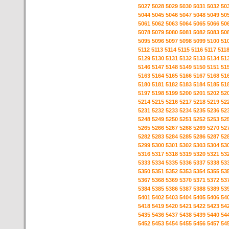
5027
5028
5029
5030
5031
5032
50
5044
5045
5046
5047
5048
5049
50
5061
5062
5063
5064
5065
5066
50
5078
5079
5080
5081
5082
5083
50
5095
5096
5097
5098
5099
5100
51
5112
5113
5114
5115
5116
5117
511
5129
5130
5131
5132
5133
5134
51
5146
5147
5148
5149
5150
5151
51
5163
5164
5165
5166
5167
5168
51
5180
5181
5182
5183
5184
5185
51
5197
5198
5199
5200
5201
5202
52
5214
5215
5216
5217
5218
5219
52
5231
5232
5233
5234
5235
5236
52
5248
5249
5250
5251
5252
5253
52
5265
5266
5267
5268
5269
5270
52
5282
5283
5284
5285
5286
5287
52
5299
5300
5301
5302
5303
5304
53
5316
5317
5318
5319
5320
5321
53
5333
5334
5335
5336
5337
5338
53
5350
5351
5352
5353
5354
5355
53
5367
5368
5369
5370
5371
5372
53
5384
5385
5386
5387
5388
5389
53
5401
5402
5403
5404
5405
5406
54
5418
5419
5420
5421
5422
5423
54
5435
5436
5437
5438
5439
5440
54
5452
5453
5454
5455
5456
5457
54