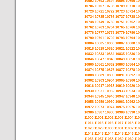
10692
10693
10694
10695
10696
10
10706
10707
10708
10709
10710
10
10720
10721
10722
10723
10724
10
10734
10735
10736
10737
10738
10
10748
10749
10750
10751
10752
10
10762
10763
10764
10765
10766
10
10776
10777
10778
10779
10780
10
10790
10791
10792
10793
10794
10
10804
10805
10806
10807
10808
10
10818
10819
10820
10821
10822
10
10832
10833
10834
10835
10836
10
10846
10847
10848
10849
10850
10
10860
10861
10862
10863
10864
10
10874
10875
10876
10877
10878
10
10888
10889
10890
10891
10892
10
10902
10903
10904
10905
10906
10
10916
10917
10918
10919
10920
10
10930
10931
10932
10933
10934
10
10944
10945
10946
10947
10948
10
10958
10959
10960
10961
10962
10
10972
10973
10974
10975
10976
10
10986
10987
10988
10989
10990
10
11000
11001
11002
11003
11004
110
11014
11015
11016
11017
11018
110
11028
11029
11030
11031
11032
110
11042
11043
11044
11045
11046
110
11056
11057
11058
11059
11060
110