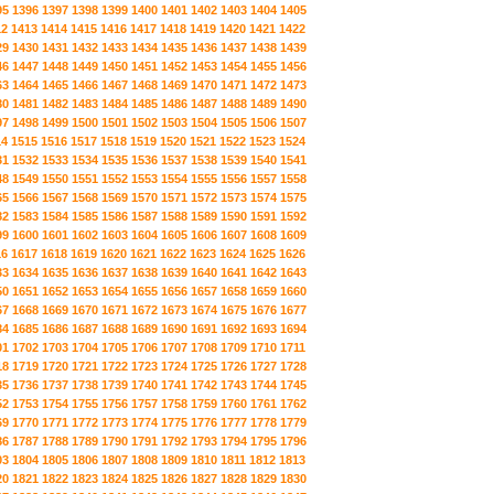
95
1396
1397
1398
1399
1400
1401
1402
1403
1404
1405
12
1413
1414
1415
1416
1417
1418
1419
1420
1421
1422
29
1430
1431
1432
1433
1434
1435
1436
1437
1438
1439
46
1447
1448
1449
1450
1451
1452
1453
1454
1455
1456
63
1464
1465
1466
1467
1468
1469
1470
1471
1472
1473
80
1481
1482
1483
1484
1485
1486
1487
1488
1489
1490
97
1498
1499
1500
1501
1502
1503
1504
1505
1506
1507
14
1515
1516
1517
1518
1519
1520
1521
1522
1523
1524
31
1532
1533
1534
1535
1536
1537
1538
1539
1540
1541
48
1549
1550
1551
1552
1553
1554
1555
1556
1557
1558
65
1566
1567
1568
1569
1570
1571
1572
1573
1574
1575
82
1583
1584
1585
1586
1587
1588
1589
1590
1591
1592
99
1600
1601
1602
1603
1604
1605
1606
1607
1608
1609
16
1617
1618
1619
1620
1621
1622
1623
1624
1625
1626
33
1634
1635
1636
1637
1638
1639
1640
1641
1642
1643
50
1651
1652
1653
1654
1655
1656
1657
1658
1659
1660
67
1668
1669
1670
1671
1672
1673
1674
1675
1676
1677
84
1685
1686
1687
1688
1689
1690
1691
1692
1693
1694
01
1702
1703
1704
1705
1706
1707
1708
1709
1710
1711
18
1719
1720
1721
1722
1723
1724
1725
1726
1727
1728
35
1736
1737
1738
1739
1740
1741
1742
1743
1744
1745
52
1753
1754
1755
1756
1757
1758
1759
1760
1761
1762
69
1770
1771
1772
1773
1774
1775
1776
1777
1778
1779
86
1787
1788
1789
1790
1791
1792
1793
1794
1795
1796
03
1804
1805
1806
1807
1808
1809
1810
1811
1812
1813
20
1821
1822
1823
1824
1825
1826
1827
1828
1829
1830