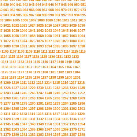
38
939
940
941
942
943
944
945
946
947
948
949
950
951
60
961
962
963
964
965
966
967
968
969
970
971
972
973
82
983
984
985
986
987
988
989
990
991
992
993
994
995
03
1004
1005
1006
1007
1008
1009
1010
1011
1012
1013
20
1021
1022
1023
1024
1025
1026
1027
1028
1029
1030
37
1038
1039
1040
1041
1042
1043
1044
1045
1046
1047
54
1055
1056
1057
1058
1059
1060
1061
1062
1063
1064
71
1072
1073
1074
1075
1076
1077
1078
1079
1080
1081
88
1089
1090
1091
1092
1093
1094
1095
1096
1097
1098
5
1106
1107
1108
1109
1110
1111
1112
1113
1114
1115
1116
1124
1125
1126
1127
1128
1129
1130
1131
1132
1133
0
1141
1142
1143
1144
1145
1146
1147
1148
1149
1150
7
1158
1159
1160
1161
1162
1163
1164
1165
1166
1167
4
1175
1176
1177
1178
1179
1180
1181
1182
1183
1184
1
1192
1193
1194
1195
1196
1197
1198
1199
1200
1201
08
1209
1210
1211
1212
1213
1214
1215
1216
1217
1218
25
1226
1227
1228
1229
1230
1231
1232
1233
1234
1235
42
1243
1244
1245
1246
1247
1248
1249
1250
1251
1252
59
1260
1261
1262
1263
1264
1265
1266
1267
1268
1269
76
1277
1278
1279
1280
1281
1282
1283
1284
1285
1286
93
1294
1295
1296
1297
1298
1299
1300
1301
1302
1303
10
1311
1312
1313
1314
1315
1316
1317
1318
1319
1320
27
1328
1329
1330
1331
1332
1333
1334
1335
1336
1337
44
1345
1346
1347
1348
1349
1350
1351
1352
1353
1354
61
1362
1363
1364
1365
1366
1367
1368
1369
1370
1371
78
1379
1380
1381
1382
1383
1384
1385
1386
1387
1388