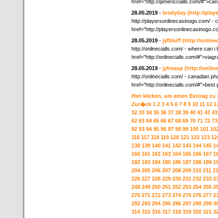
href="http://qenericcialls.com/#">c
28.05.2019
-
losdyday
(http://pla
http://playersonlinecasinogo.com/ - c
href="http://playersonlinecasinogo.
28.05.2019
-
jyfbluff
(http://online
http://onlinecialls.com/ - where can i
href="http://onlinecialls.com/#">viag
28.05.2019
-
jyfreasp
(http://onlin
http://onlinecialls.com/ - canadian p
href="http://onlinecialls.com/#">best 
Hier klicken, um einen Eintrag zu
Zur�ck
1
2
3
4
5
6
7
8
9
10
11
12
1
32
33
34
35
36
37
38
39
40
41
42
43
62
63
64
65
66
67
68
69
70
71
72
73
92
93
94
95
96
97
98
99
100
101
10
116
117
118
119
120
121
122
123
12
138
139
140
141
142
143
144
145
1
160
161
162
163
164
165
166
167
1
182
183
184
185
186
187
188
189
1
204
205
206
207
208
209
210
211
2
226
227
228
229
230
231
232
233
2
248
249
250
251
252
253
254
255
2
270
271
272
273
274
275
276
277
2
292
293
294
295
296
297
298
299
3
314
315
316
317
318
319
320
321
3