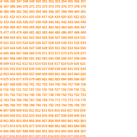
44
345
346
347
348
349
350
351
352
353
354
355
356
357
66
367
368
369
370
371
372
373
374
375
376
377
378
379
88
389
390
391
392
393
394
395
396
397
398
399
400
401
10
411
412
413
414
415
416
417
418
419
420
421
422
423
32
433
434
435
436
437
438
439
440
441
442
443
444
445
54
455
456
457
458
459
460
461
462
463
464
465
466
467
76
477
478
479
480
481
482
483
484
485
486
487
488
489
98
499
500
501
502
503
504
505
506
507
508
509
510
511
20
521
522
523
524
525
526
527
528
529
530
531
532
533
42
543
544
545
546
547
548
549
550
551
552
553
554
555
64
565
566
567
568
569
570
571
572
573
574
575
576
577
86
587
588
589
590
591
592
593
594
595
596
597
598
599
08
609
610
611
612
613
614
615
616
617
618
619
620
621
30
631
632
633
634
635
636
637
638
639
640
641
642
643
52
653
654
655
656
657
658
659
660
661
662
663
664
665
74
675
676
677
678
679
680
681
682
683
684
685
686
687
96
697
698
699
700
701
702
703
704
705
706
707
708
709
18
719
720
721
722
723
724
725
726
727
728
729
730
731
40
741
742
743
744
745
746
747
748
749
750
751
752
753
62
763
764
765
766
767
768
769
770
771
772
773
774
775
84
785
786
787
788
789
790
791
792
793
794
795
796
797
06
807
808
809
810
811
812
813
814
815
816
817
818
819
28
829
830
831
832
833
834
835
836
837
838
839
840
841
50
851
852
853
854
855
856
857
858
859
860
861
862
863
72
873
874
875
876
877
878
879
880
881
882
883
884
885
94
895
896
897
898
899
900
901
902
903
904
905
906
907
16
917
918
919
920
921
922
923
924
925
926
927
928
929