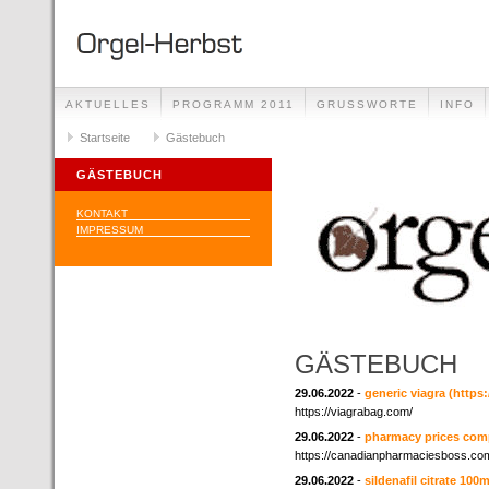
AKTUELLES
PROGRAMM 2011
GRUSSWORTE
INFO
Startseite
Gästebuch
GÄSTEBUCH
KONTAKT
IMPRESSUM
GÄSTEBUCH
29.06.2022
-
generic viagra
(https
https://viagrabag.com/
29.06.2022
-
pharmacy prices com
https://canadianpharmaciesboss.co
29.06.2022
-
sildenafil citrate 100