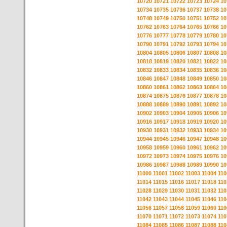
10720
10721
10722
10723
10724
10
10734
10735
10736
10737
10738
10
10748
10749
10750
10751
10752
10
10762
10763
10764
10765
10766
10
10776
10777
10778
10779
10780
10
10790
10791
10792
10793
10794
10
10804
10805
10806
10807
10808
10
10818
10819
10820
10821
10822
10
10832
10833
10834
10835
10836
10
10846
10847
10848
10849
10850
10
10860
10861
10862
10863
10864
10
10874
10875
10876
10877
10878
10
10888
10889
10890
10891
10892
10
10902
10903
10904
10905
10906
10
10916
10917
10918
10919
10920
10
10930
10931
10932
10933
10934
10
10944
10945
10946
10947
10948
10
10958
10959
10960
10961
10962
10
10972
10973
10974
10975
10976
10
10986
10987
10988
10989
10990
10
11000
11001
11002
11003
11004
110
11014
11015
11016
11017
11018
110
11028
11029
11030
11031
11032
110
11042
11043
11044
11045
11046
110
11056
11057
11058
11059
11060
110
11070
11071
11072
11073
11074
110
11084
11085
11086
11087
11088
110