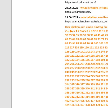
https://worldsildenafil.com/
29.06.2022
-
what is viagra
(https:
https://viagrabag.com/
29.06.2022
-
safe reliable canadi
https://canadianpharmaciesboss.co
Hier klicken, um einen Eintrag zu
Zur�ck
1
2
3
4
5
6
7
8
9
10
11
12
1
32
33
34
35
36
37
38
39
40
41
42
43
62
63
64
65
66
67
68
69
70
71
72
73
92
93
94
95
96
97
98
99
100
101
10
116
117
118
119
120
121
122
123
12
138
139
140
141
142
143
144
145
1
160
161
162
163
164
165
166
167
1
182
183
184
185
186
187
188
189
1
204
205
206
207
208
209
210
211
2
226
227
228
229
230
231
232
233
2
248
249
250
251
252
253
254
255
2
270
271
272
273
274
275
276
277
2
292
293
294
295
296
297
298
299
3
314
315
316
317
318
319
320
321
3
336
337
338
339
340
341
342
343
3
358
359
360
361
362
363
364
365
3
380
381
382
383
384
385
386
387
3
402
403
404
405
406
407
408
409
4
424
425
426
427
428
429
430
431
4