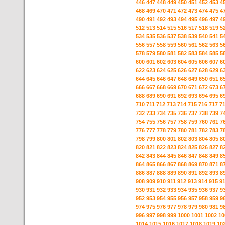
446
447
448
449
450
451
452
453
4
468
469
470
471
472
473
474
475
4
490
491
492
493
494
495
496
497
4
512
513
514
515
516
517
518
519
5
534
535
536
537
538
539
540
541
5
556
557
558
559
560
561
562
563
5
578
579
580
581
582
583
584
585
5
600
601
602
603
604
605
606
607
6
622
623
624
625
626
627
628
629
6
644
645
646
647
648
649
650
651
6
666
667
668
669
670
671
672
673
6
688
689
690
691
692
693
694
695
6
710
711
712
713
714
715
716
717
7
732
733
734
735
736
737
738
739
7
754
755
756
757
758
759
760
761
7
776
777
778
779
780
781
782
783
7
798
799
800
801
802
803
804
805
8
820
821
822
823
824
825
826
827
8
842
843
844
845
846
847
848
849
8
864
865
866
867
868
869
870
871
8
886
887
888
889
890
891
892
893
8
908
909
910
911
912
913
914
915
9
930
931
932
933
934
935
936
937
9
952
953
954
955
956
957
958
959
9
974
975
976
977
978
979
980
981
9
996
997
998
999
1000
1001
1002
10
1014
1015
1016
1017
1018
1019
10