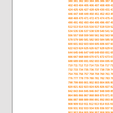
380
381
382
383
384
385
386
387
3
402
403
404
405
406
407
408
409
4
424
425
426
427
428
429
430
431
4
446
447
448
449
450
451
452
453
4
468
469
470
471
472
473
474
475
4
490
491
492
493
494
495
496
497
4
512
513
514
515
516
517
518
519
5
534
535
536
537
538
539
540
541
5
556
557
558
559
560
561
562
563
5
578
579
580
581
582
583
584
585
5
600
601
602
603
604
605
606
607
6
622
623
624
625
626
627
628
629
6
644
645
646
647
648
649
650
651
6
666
667
668
669
670
671
672
673
6
688
689
690
691
692
693
694
695
6
710
711
712
713
714
715
716
717
7
732
733
734
735
736
737
738
739
7
754
755
756
757
758
759
760
761
7
776
777
778
779
780
781
782
783
7
798
799
800
801
802
803
804
805
8
820
821
822
823
824
825
826
827
8
842
843
844
845
846
847
848
849
8
864
865
866
867
868
869
870
871
8
886
887
888
889
890
891
892
893
8
908
909
910
911
912
913
914
915
9
930
931
932
933
934
935
936
937
9
952
953
954
955
956
957
958
959
9