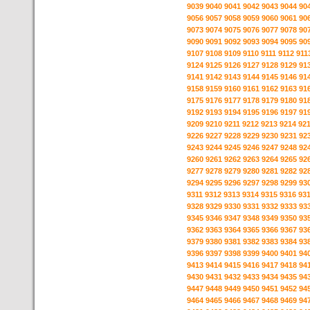
9039
9040
9041
9042
9043
9044
90
9056
9057
9058
9059
9060
9061
90
9073
9074
9075
9076
9077
9078
90
9090
9091
9092
9093
9094
9095
90
9107
9108
9109
9110
9111
9112
911
9124
9125
9126
9127
9128
9129
91
9141
9142
9143
9144
9145
9146
91
9158
9159
9160
9161
9162
9163
91
9175
9176
9177
9178
9179
9180
91
9192
9193
9194
9195
9196
9197
91
9209
9210
9211
9212
9213
9214
92
9226
9227
9228
9229
9230
9231
92
9243
9244
9245
9246
9247
9248
92
9260
9261
9262
9263
9264
9265
92
9277
9278
9279
9280
9281
9282
92
9294
9295
9296
9297
9298
9299
93
9311
9312
9313
9314
9315
9316
93
9328
9329
9330
9331
9332
9333
93
9345
9346
9347
9348
9349
9350
93
9362
9363
9364
9365
9366
9367
93
9379
9380
9381
9382
9383
9384
93
9396
9397
9398
9399
9400
9401
94
9413
9414
9415
9416
9417
9418
94
9430
9431
9432
9433
9434
9435
94
9447
9448
9449
9450
9451
9452
94
9464
9465
9466
9467
9468
9469
94