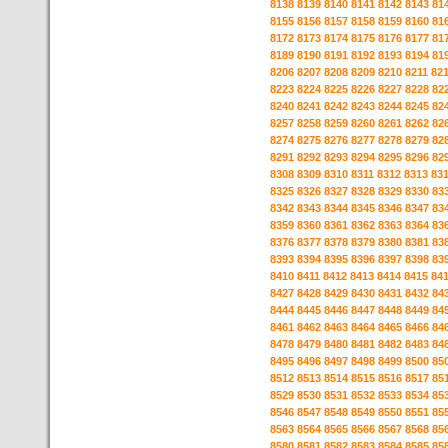
8138
8139
8140
8141
8142
8143
81
8155
8156
8157
8158
8159
8160
81
8172
8173
8174
8175
8176
8177
81
8189
8190
8191
8192
8193
8194
81
8206
8207
8208
8209
8210
8211
82
8223
8224
8225
8226
8227
8228
82
8240
8241
8242
8243
8244
8245
82
8257
8258
8259
8260
8261
8262
82
8274
8275
8276
8277
8278
8279
82
8291
8292
8293
8294
8295
8296
82
8308
8309
8310
8311
8312
8313
83
8325
8326
8327
8328
8329
8330
83
8342
8343
8344
8345
8346
8347
83
8359
8360
8361
8362
8363
8364
83
8376
8377
8378
8379
8380
8381
83
8393
8394
8395
8396
8397
8398
83
8410
8411
8412
8413
8414
8415
84
8427
8428
8429
8430
8431
8432
84
8444
8445
8446
8447
8448
8449
84
8461
8462
8463
8464
8465
8466
84
8478
8479
8480
8481
8482
8483
84
8495
8496
8497
8498
8499
8500
85
8512
8513
8514
8515
8516
8517
85
8529
8530
8531
8532
8533
8534
85
8546
8547
8548
8549
8550
8551
85
8563
8564
8565
8566
8567
8568
85
8580
8581
8582
8583
8584
8585
85