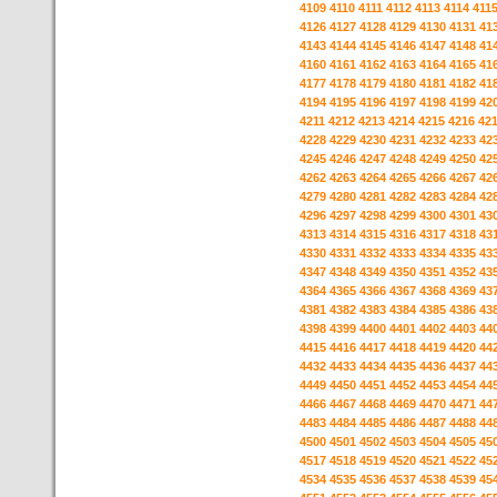
4109
4110
4111
4112
4113
4114
411
4126
4127
4128
4129
4130
4131
41
4143
4144
4145
4146
4147
4148
41
4160
4161
4162
4163
4164
4165
41
4177
4178
4179
4180
4181
4182
41
4194
4195
4196
4197
4198
4199
42
4211
4212
4213
4214
4215
4216
42
4228
4229
4230
4231
4232
4233
42
4245
4246
4247
4248
4249
4250
42
4262
4263
4264
4265
4266
4267
42
4279
4280
4281
4282
4283
4284
42
4296
4297
4298
4299
4300
4301
43
4313
4314
4315
4316
4317
4318
43
4330
4331
4332
4333
4334
4335
43
4347
4348
4349
4350
4351
4352
43
4364
4365
4366
4367
4368
4369
43
4381
4382
4383
4384
4385
4386
43
4398
4399
4400
4401
4402
4403
44
4415
4416
4417
4418
4419
4420
44
4432
4433
4434
4435
4436
4437
44
4449
4450
4451
4452
4453
4454
44
4466
4467
4468
4469
4470
4471
44
4483
4484
4485
4486
4487
4488
44
4500
4501
4502
4503
4504
4505
45
4517
4518
4519
4520
4521
4522
45
4534
4535
4536
4537
4538
4539
45