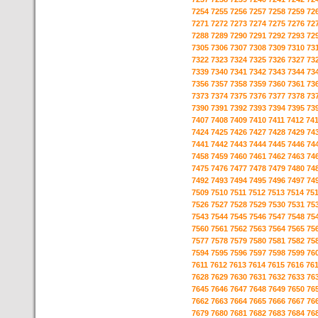
7254
7255
7256
7257
7258
7259
72
7271
7272
7273
7274
7275
7276
72
7288
7289
7290
7291
7292
7293
72
7305
7306
7307
7308
7309
7310
73
7322
7323
7324
7325
7326
7327
73
7339
7340
7341
7342
7343
7344
73
7356
7357
7358
7359
7360
7361
73
7373
7374
7375
7376
7377
7378
73
7390
7391
7392
7393
7394
7395
73
7407
7408
7409
7410
7411
7412
74
7424
7425
7426
7427
7428
7429
74
7441
7442
7443
7444
7445
7446
74
7458
7459
7460
7461
7462
7463
74
7475
7476
7477
7478
7479
7480
74
7492
7493
7494
7495
7496
7497
74
7509
7510
7511
7512
7513
7514
75
7526
7527
7528
7529
7530
7531
75
7543
7544
7545
7546
7547
7548
75
7560
7561
7562
7563
7564
7565
75
7577
7578
7579
7580
7581
7582
75
7594
7595
7596
7597
7598
7599
76
7611
7612
7613
7614
7615
7616
76
7628
7629
7630
7631
7632
7633
76
7645
7646
7647
7648
7649
7650
76
7662
7663
7664
7665
7666
7667
76
7679
7680
7681
7682
7683
7684
76