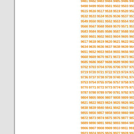
9481
9482
9483
9484
9485
9486
94
9498
9499
9500
9501
9502
9503
95
9515
9516
9517
9518
9519
9520
95
9532
9533
9534
9535
9536
9537
95
9549
9550
9551
9552
9553
9554
95
9566
9567
9568
9569
9570
9571
95
9583
9584
9585
9586
9587
9588
95
9600
9601
9602
9603
9604
9605
96
9617
9618
9619
9620
9621
9622
96
9634
9635
9636
9637
9638
9639
96
9651
9652
9653
9654
9655
9656
96
9668
9669
9670
9671
9672
9673
96
9685
9686
9687
9688
9689
9690
96
9702
9703
9704
9705
9706
9707
97
9719
9720
9721
9722
9723
9724
97
9736
9737
9738
9739
9740
9741
97
9753
9754
9755
9756
9757
9758
97
9770
9771
9772
9773
9774
9775
97
9787
9788
9789
9790
9791
9792
97
9804
9805
9806
9807
9808
9809
98
9821
9822
9823
9824
9825
9826
98
9838
9839
9840
9841
9842
9843
98
9855
9856
9857
9858
9859
9860
98
9872
9873
9874
9875
9876
9877
98
9889
9890
9891
9892
9893
9894
98
9906
9907
9908
9909
9910
9911
99
9923
9924
9925
9926
9927
9928
99