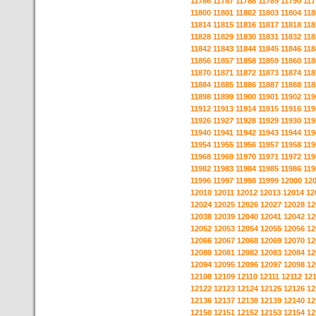
11786
11787
11788
11789
11790
117
11800
11801
11802
11803
11804
118
11814
11815
11816
11817
11818
118
11828
11829
11830
11831
11832
118
11842
11843
11844
11845
11846
118
11856
11857
11858
11859
11860
118
11870
11871
11872
11873
11874
118
11884
11885
11886
11887
11888
118
11898
11899
11900
11901
11902
119
11912
11913
11914
11915
11916
119
11926
11927
11928
11929
11930
119
11940
11941
11942
11943
11944
119
11954
11955
11956
11957
11958
119
11968
11969
11970
11971
11972
119
11982
11983
11984
11985
11986
119
11996
11997
11998
11999
12000
12
12010
12011
12012
12013
12014
12
12024
12025
12026
12027
12028
12
12038
12039
12040
12041
12042
12
12052
12053
12054
12055
12056
12
12066
12067
12068
12069
12070
12
12080
12081
12082
12083
12084
12
12094
12095
12096
12097
12098
12
12108
12109
12110
12111
12112
12
12122
12123
12124
12125
12126
12
12136
12137
12138
12139
12140
12
12150
12151
12152
12153
12154
12