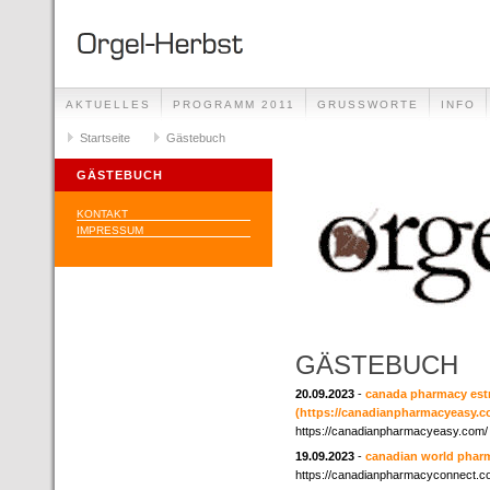
AKTUELLES
PROGRAMM 2011
GRUSSWORTE
INFO
Startseite
Gästebuch
GÄSTEBUCH
KONTAKT
IMPRESSUM
GÄSTEBUCH
20.09.2023
-
canada pharmacy estr
(https://canadianpharmacyeasy.c
https://canadianpharmacyeasy.com/
19.09.2023
-
canadian world phar
https://canadianpharmacyconnect.c