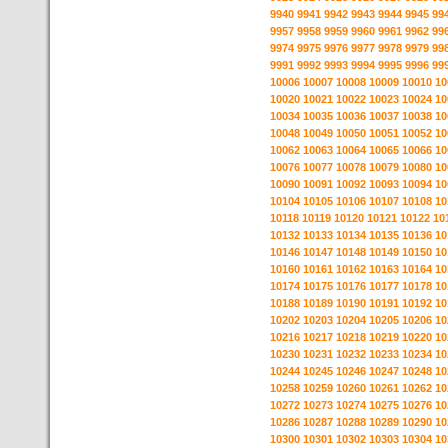
9940
9941
9942
9943
9944
9945
99
9957
9958
9959
9960
9961
9962
99
9974
9975
9976
9977
9978
9979
99
9991
9992
9993
9994
9995
9996
99
10006
10007
10008
10009
10010
10
10020
10021
10022
10023
10024
10
10034
10035
10036
10037
10038
10
10048
10049
10050
10051
10052
10
10062
10063
10064
10065
10066
10
10076
10077
10078
10079
10080
10
10090
10091
10092
10093
10094
10
10104
10105
10106
10107
10108
10
10118
10119
10120
10121
10122
10
10132
10133
10134
10135
10136
10
10146
10147
10148
10149
10150
10
10160
10161
10162
10163
10164
10
10174
10175
10176
10177
10178
10
10188
10189
10190
10191
10192
10
10202
10203
10204
10205
10206
10
10216
10217
10218
10219
10220
10
10230
10231
10232
10233
10234
10
10244
10245
10246
10247
10248
10
10258
10259
10260
10261
10262
10
10272
10273
10274
10275
10276
10
10286
10287
10288
10289
10290
10
10300
10301
10302
10303
10304
10