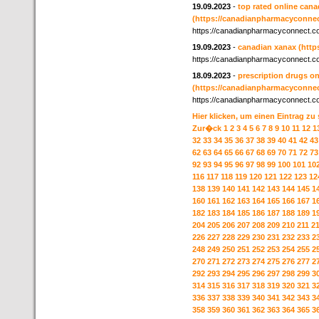
19.09.2023
-
top rated online can
(https://canadianpharmacyconnec
https://canadianpharmacyconnect.c
19.09.2023
-
canadian xanax
(http
https://canadianpharmacyconnect.c
18.09.2023
-
prescription drugs on
(https://canadianpharmacyconnec
https://canadianpharmacyconnect.c
Hier klicken, um einen Eintrag zu
Zur�ck
1
2
3
4
5
6
7
8
9
10
11
12
1
32
33
34
35
36
37
38
39
40
41
42
43
62
63
64
65
66
67
68
69
70
71
72
73
92
93
94
95
96
97
98
99
100
101
10
116
117
118
119
120
121
122
123
12
138
139
140
141
142
143
144
145
1
160
161
162
163
164
165
166
167
1
182
183
184
185
186
187
188
189
1
204
205
206
207
208
209
210
211
2
226
227
228
229
230
231
232
233
2
248
249
250
251
252
253
254
255
2
270
271
272
273
274
275
276
277
2
292
293
294
295
296
297
298
299
3
314
315
316
317
318
319
320
321
3
336
337
338
339
340
341
342
343
3
358
359
360
361
362
363
364
365
3