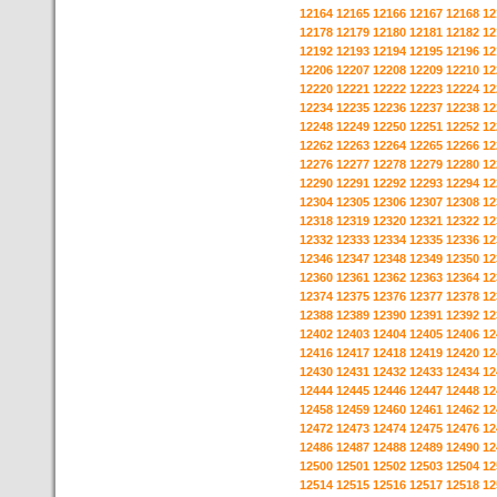
12164
12165
12166
12167
12168
12
12178
12179
12180
12181
12182
12
12192
12193
12194
12195
12196
12
12206
12207
12208
12209
12210
12
12220
12221
12222
12223
12224
12
12234
12235
12236
12237
12238
12
12248
12249
12250
12251
12252
12
12262
12263
12264
12265
12266
12
12276
12277
12278
12279
12280
12
12290
12291
12292
12293
12294
12
12304
12305
12306
12307
12308
12
12318
12319
12320
12321
12322
12
12332
12333
12334
12335
12336
12
12346
12347
12348
12349
12350
12
12360
12361
12362
12363
12364
12
12374
12375
12376
12377
12378
12
12388
12389
12390
12391
12392
12
12402
12403
12404
12405
12406
12
12416
12417
12418
12419
12420
12
12430
12431
12432
12433
12434
12
12444
12445
12446
12447
12448
12
12458
12459
12460
12461
12462
12
12472
12473
12474
12475
12476
12
12486
12487
12488
12489
12490
12
12500
12501
12502
12503
12504
12
12514
12515
12516
12517
12518
12