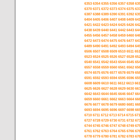
6353
6354
6355
6356
6357
6358
63
6370
6371
6372
6373
6374
6375
63
6387
6388
6389
6390
6391
6392
63
6404
6405
6406
6407
6408
6409
64
6421
6422
6423
6424
6425
6426
64
6438
6439
6440
6441
6442
6443
64
6455
6456
6457
6458
6459
6460
64
6472
6473
6474
6475
6476
6477
64
6489
6490
6491
6492
6493
6494
64
6506
6507
6508
6509
6510
6511
65
6523
6524
6525
6526
6527
6528
65
6540
6541
6542
6543
6544
6545
65
6557
6558
6559
6560
6561
6562
65
6574
6575
6576
6577
6578
6579
65
6591
6592
6593
6594
6595
6596
65
6608
6609
6610
6611
6612
6613
66
6625
6626
6627
6628
6629
6630
66
6642
6643
6644
6645
6646
6647
66
6659
6660
6661
6662
6663
6664
66
6676
6677
6678
6679
6680
6681
66
6693
6694
6695
6696
6697
6698
66
6710
6711
6712
6713
6714
6715
67
6727
6728
6729
6730
6731
6732
67
6744
6745
6746
6747
6748
6749
67
6761
6762
6763
6764
6765
6766
67
6778
6779
6780
6781
6782
6783
67