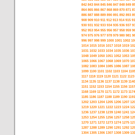
842
843
844
845
846
847
848
849
8
864
865
866
867
868
869
870
871
8
886
887
888
889
890
891
892
893
8
908
909
910
911
912
913
914
915
9
930
931
932
933
934
935
936
937
9
952
953
954
955
956
957
958
959
9
974
975
976
977
978
979
980
981
9
996
997
998
999
1000
1001
1002
10
1014
1015
1016
1017
1018
1019
10
1031
1032
1033
1034
1035
1036
10
1048
1049
1050
1051
1052
1053
10
1065
1066
1067
1068
1069
1070
10
1082
1083
1084
1085
1086
1087
10
1099
1100
1101
1102
1103
1104
110
1117
1118
1119
1120
1121
1122
1123
1134
1135
1136
1137
1138
1139
114
1151
1152
1153
1154
1155
1156
115
1168
1169
1170
1171
1172
1173
117
1185
1186
1187
1188
1189
1190
119
1202
1203
1204
1205
1206
1207
12
1219
1220
1221
1222
1223
1224
12
1236
1237
1238
1239
1240
1241
12
1253
1254
1255
1256
1257
1258
12
1270
1271
1272
1273
1274
1275
12
1287
1288
1289
1290
1291
1292
12
1304
1305
1306
1307
1308
1309
13