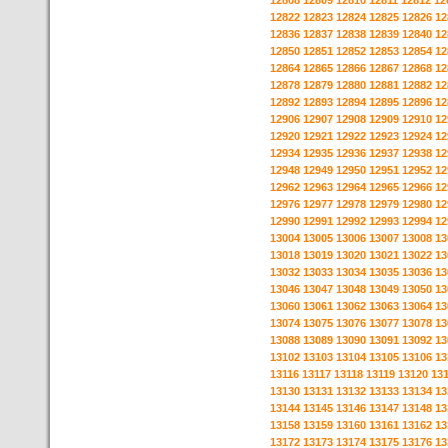
12808
12809
12810
12811
12812
12
12822
12823
12824
12825
12826
12
12836
12837
12838
12839
12840
12
12850
12851
12852
12853
12854
12
12864
12865
12866
12867
12868
12
12878
12879
12880
12881
12882
12
12892
12893
12894
12895
12896
12
12906
12907
12908
12909
12910
12
12920
12921
12922
12923
12924
12
12934
12935
12936
12937
12938
12
12948
12949
12950
12951
12952
12
12962
12963
12964
12965
12966
12
12976
12977
12978
12979
12980
12
12990
12991
12992
12993
12994
12
13004
13005
13006
13007
13008
13
13018
13019
13020
13021
13022
13
13032
13033
13034
13035
13036
13
13046
13047
13048
13049
13050
13
13060
13061
13062
13063
13064
13
13074
13075
13076
13077
13078
13
13088
13089
13090
13091
13092
13
13102
13103
13104
13105
13106
13
13116
13117
13118
13119
13120
13
13130
13131
13132
13133
13134
13
13144
13145
13146
13147
13148
13
13158
13159
13160
13161
13162
13
13172
13173
13174
13175
13176
13