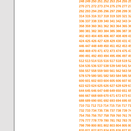
248
249
250
251
252
253
254
255
2
270
271
272
273
274
275
276
277
2
292
293
294
295
296
297
298
299
3
314
315
316
317
318
319
320
321
3
336
337
338
339
340
341
342
343
3
358
359
360
361
362
363
364
365
3
380
381
382
383
384
385
386
387
3
402
403
404
405
406
407
408
409
4
424
425
426
427
428
429
430
431
4
446
447
448
449
450
451
452
453
4
468
469
470
471
472
473
474
475
4
490
491
492
493
494
495
496
497
4
512
513
514
515
516
517
518
519
5
534
535
536
537
538
539
540
541
5
556
557
558
559
560
561
562
563
5
578
579
580
581
582
583
584
585
5
600
601
602
603
604
605
606
607
6
622
623
624
625
626
627
628
629
6
644
645
646
647
648
649
650
651
6
666
667
668
669
670
671
672
673
6
688
689
690
691
692
693
694
695
6
710
711
712
713
714
715
716
717
7
732
733
734
735
736
737
738
739
7
754
755
756
757
758
759
760
761
7
776
777
778
779
780
781
782
783
7
798
799
800
801
802
803
804
805
8
820
821
822
823
824
825
826
827
8