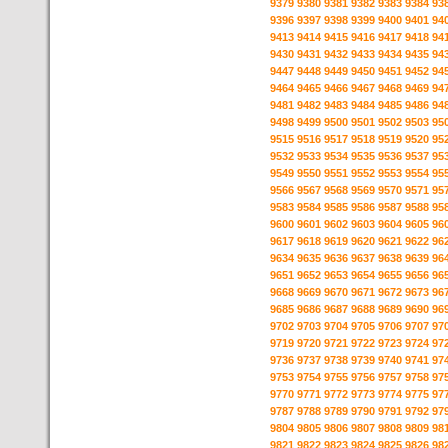
9379
9380
9381
9382
9383
9384
93
9396
9397
9398
9399
9400
9401
94
9413
9414
9415
9416
9417
9418
94
9430
9431
9432
9433
9434
9435
94
9447
9448
9449
9450
9451
9452
94
9464
9465
9466
9467
9468
9469
94
9481
9482
9483
9484
9485
9486
94
9498
9499
9500
9501
9502
9503
95
9515
9516
9517
9518
9519
9520
95
9532
9533
9534
9535
9536
9537
95
9549
9550
9551
9552
9553
9554
95
9566
9567
9568
9569
9570
9571
95
9583
9584
9585
9586
9587
9588
95
9600
9601
9602
9603
9604
9605
96
9617
9618
9619
9620
9621
9622
96
9634
9635
9636
9637
9638
9639
96
9651
9652
9653
9654
9655
9656
96
9668
9669
9670
9671
9672
9673
96
9685
9686
9687
9688
9689
9690
96
9702
9703
9704
9705
9706
9707
97
9719
9720
9721
9722
9723
9724
97
9736
9737
9738
9739
9740
9741
97
9753
9754
9755
9756
9757
9758
97
9770
9771
9772
9773
9774
9775
97
9787
9788
9789
9790
9791
9792
97
9804
9805
9806
9807
9808
9809
98
9821
9822
9823
9824
9825
9826
98