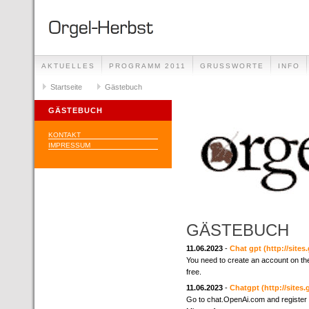
AKTUELLES
PROGRAMM 2011
GRUSSWORTE
INFO
Startseite
Gästebuch
GÄSTEBUCH
KONTAKT
IMPRESSUM
GÄSTEBUCH
11.06.2023
-
Chat gpt
(http://site
You need to create an account on the
free.
11.06.2023
-
Chatgpt
(http://site
Go to chat.OpenAi.com and register 