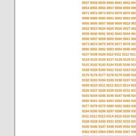
8937
8938
8939
8940
8941
8942
89
8954
8955
8956
8957
8958
8959
89
8971
8972
8973
8974
8975
8976
89
8988
8989
8990
8991
8992
8993
89
9005
9006
9007
9008
9009
9010
90
9022
9023
9024
9025
9026
9027
90
9039
9040
9041
9042
9043
9044
90
9056
9057
9058
9059
9060
9061
90
9073
9074
9075
9076
9077
9078
90
9090
9091
9092
9093
9094
9095
90
9107
9108
9109
9110
9111
9112
911
9124
9125
9126
9127
9128
9129
91
9141
9142
9143
9144
9145
9146
91
9158
9159
9160
9161
9162
9163
91
9175
9176
9177
9178
9179
9180
91
9192
9193
9194
9195
9196
9197
91
9209
9210
9211
9212
9213
9214
92
9226
9227
9228
9229
9230
9231
92
9243
9244
9245
9246
9247
9248
92
9260
9261
9262
9263
9264
9265
92
9277
9278
9279
9280
9281
9282
92
9294
9295
9296
9297
9298
9299
93
9311
9312
9313
9314
9315
9316
93
9328
9329
9330
9331
9332
9333
93
9345
9346
9347
9348
9349
9350
93
9362
9363
9364
9365
9366
9367
93