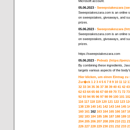
Microsoft account.
05.06.2023
-
Sweepstakeszara
(sw
Sweepstakeszara.com is an online sw
on sweepstakes, giveaways, and sur
prizes.
05.06.2023
-
Sweepstakeszara
(ht
Sweepstakeszara.com is an online sw
on sweepstakes, giveaways, and sur
prizes.
https://sweepstakeszara.com
05.06.2023
-
Prdealz
(https://penz
By combining these ingredients, Jav
targets various aspects of the body’
Hier klicken, um einen Eintrag zu
Zur�ck
1
2
3
4
5
6
7
8
9
10
11
12
1
32
33
34
35
36
37
38
39
40
41
42
43
62
63
64
65
66
67
68
69
70
71
72
73
92
93
94
95
96
97
98
99
100
101
10
116
117
118
119
120
121
122
123
12
138
139
140
141
142
143
144
145
1
160
161
162
163
164
165
166
167
1
182
183
184
185
186
187
188
189
1
204
205
206
207
208
209
210
211
2
226
227
228
229
230
231
232
233
2