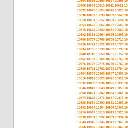
10594
10595
10596
10597
10598
10
10608
10609
10610
10611
10612
10
10622
10623
10624
10625
10626
10
10636
10637
10638
10639
10640
10
10650
10651
10652
10653
10654
10
10664
10665
10666
10667
10668
10
10678
10679
10680
10681
10682
10
10692
10693
10694
10695
10696
10
10706
10707
10708
10709
10710
10
10720
10721
10722
10723
10724
10
10734
10735
10736
10737
10738
10
10748
10749
10750
10751
10752
10
10762
10763
10764
10765
10766
10
10776
10777
10778
10779
10780
10
10790
10791
10792
10793
10794
10
10804
10805
10806
10807
10808
10
10818
10819
10820
10821
10822
10
10832
10833
10834
10835
10836
10
10846
10847
10848
10849
10850
10
10860
10861
10862
10863
10864
10
10874
10875
10876
10877
10878
10
10888
10889
10890
10891
10892
10
10902
10903
10904
10905
10906
10
10916
10917
10918
10919
10920
10
10930
10931
10932
10933
10934
10
10944
10945
10946
10947
10948
10
10958
10959
10960
10961
10962
10