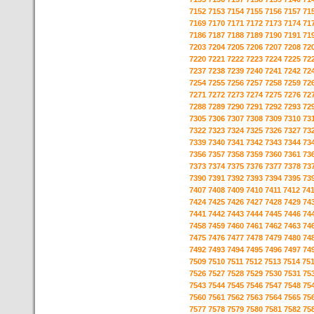
7152
7153
7154
7155
7156
7157
71
7169
7170
7171
7172
7173
7174
71
7186
7187
7188
7189
7190
7191
71
7203
7204
7205
7206
7207
7208
72
7220
7221
7222
7223
7224
7225
72
7237
7238
7239
7240
7241
7242
72
7254
7255
7256
7257
7258
7259
72
7271
7272
7273
7274
7275
7276
72
7288
7289
7290
7291
7292
7293
72
7305
7306
7307
7308
7309
7310
73
7322
7323
7324
7325
7326
7327
73
7339
7340
7341
7342
7343
7344
73
7356
7357
7358
7359
7360
7361
73
7373
7374
7375
7376
7377
7378
73
7390
7391
7392
7393
7394
7395
73
7407
7408
7409
7410
7411
7412
74
7424
7425
7426
7427
7428
7429
74
7441
7442
7443
7444
7445
7446
74
7458
7459
7460
7461
7462
7463
74
7475
7476
7477
7478
7479
7480
74
7492
7493
7494
7495
7496
7497
74
7509
7510
7511
7512
7513
7514
75
7526
7527
7528
7529
7530
7531
75
7543
7544
7545
7546
7547
7548
75
7560
7561
7562
7563
7564
7565
75
7577
7578
7579
7580
7581
7582
75