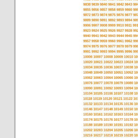
9838
9839
9840
9841
9842
9843
98
9855
9856
9857
9858
9859
9860
98
9872
9873
9874
9875
9876
9877
98
9889
9890
9891
9892
9893
9894
98
9906
9907
9908
9909
9910
9911
99
9923
9924
9925
9926
9927
9928
99
9940
9941
9942
9943
9944
9945
99
9957
9958
9959
9960
9961
9962
99
9974
9975
9976
9977
9978
9979
99
9991
9992
9993
9994
9995
9996
99
10006
10007
10008
10009
10010
10
10020
10021
10022
10023
10024
10
10034
10035
10036
10037
10038
10
10048
10049
10050
10051
10052
10
10062
10063
10064
10065
10066
10
10076
10077
10078
10079
10080
10
10090
10091
10092
10093
10094
10
10104
10105
10106
10107
10108
10
10118
10119
10120
10121
10122
10
10132
10133
10134
10135
10136
10
10146
10147
10148
10149
10150
10
10160
10161
10162
10163
10164
10
10174
10175
10176
10177
10178
10
10188
10189
10190
10191
10192
10
10202
10203
10204
10205
10206
10
10216
10217
10218
10219
10220
10