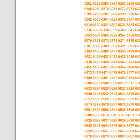
6251
6252
6253
6254
6255
6256
62
6268
6269
6270
6271
6272
6273
62
6285
6286
6287
6288
6289
6290
62
6302
6303
6304
6305
6306
6307
63
6319
6320
6321
6322
6323
6324
63
6336
6337
6338
6339
6340
6341
63
6353
6354
6355
6356
6357
6358
63
6370
6371
6372
6373
6374
6375
63
6387
6388
6389
6390
6391
6392
63
6404
6405
6406
6407
6408
6409
64
6421
6422
6423
6424
6425
6426
64
6438
6439
6440
6441
6442
6443
64
6455
6456
6457
6458
6459
6460
64
6472
6473
6474
6475
6476
6477
64
6489
6490
6491
6492
6493
6494
64
6506
6507
6508
6509
6510
6511
65
6523
6524
6525
6526
6527
6528
65
6540
6541
6542
6543
6544
6545
65
6557
6558
6559
6560
6561
6562
65
6574
6575
6576
6577
6578
6579
65
6591
6592
6593
6594
6595
6596
65
6608
6609
6610
6611
6612
6613
66
6625
6626
6627
6628
6629
6630
66
6642
6643
6644
6645
6646
6647
66
6659
6660
6661
6662
6663
6664
66
6676
6677
6678
6679
6680
6681
66