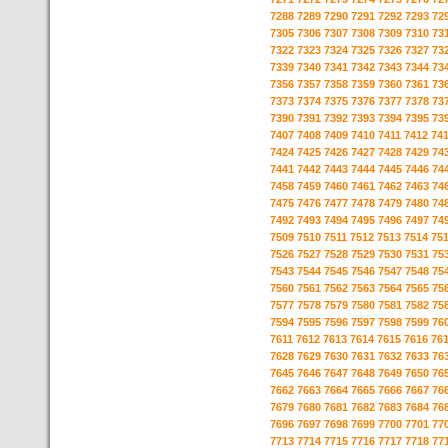
7288
7289
7290
7291
7292
7293
72
7305
7306
7307
7308
7309
7310
73
7322
7323
7324
7325
7326
7327
73
7339
7340
7341
7342
7343
7344
73
7356
7357
7358
7359
7360
7361
73
7373
7374
7375
7376
7377
7378
73
7390
7391
7392
7393
7394
7395
73
7407
7408
7409
7410
7411
7412
74
7424
7425
7426
7427
7428
7429
74
7441
7442
7443
7444
7445
7446
74
7458
7459
7460
7461
7462
7463
74
7475
7476
7477
7478
7479
7480
74
7492
7493
7494
7495
7496
7497
74
7509
7510
7511
7512
7513
7514
75
7526
7527
7528
7529
7530
7531
75
7543
7544
7545
7546
7547
7548
75
7560
7561
7562
7563
7564
7565
75
7577
7578
7579
7580
7581
7582
75
7594
7595
7596
7597
7598
7599
76
7611
7612
7613
7614
7615
7616
76
7628
7629
7630
7631
7632
7633
76
7645
7646
7647
7648
7649
7650
76
7662
7663
7664
7665
7666
7667
76
7679
7680
7681
7682
7683
7684
76
7696
7697
7698
7699
7700
7701
77
7713
7714
7715
7716
7717
7718
77