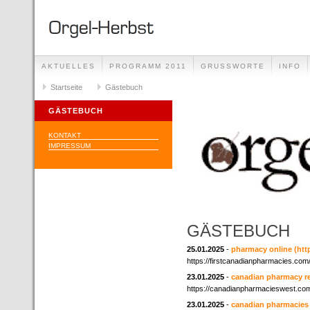
AKTUELLES
PROGRAMM 2011
GRUSSWORTE
INFO
Startseite
Gästebuch
GÄSTEBUCH
KONTAKT
IMPRESSUM
GÄSTEBUCH
25.01.2025
-
pharmacy online
(htt
https://firstcanadianpharmacies.com
23.01.2025
-
canadian pharmacy r
https://canadianpharmacieswest.co
23.01.2025
-
canadian pharmacies 