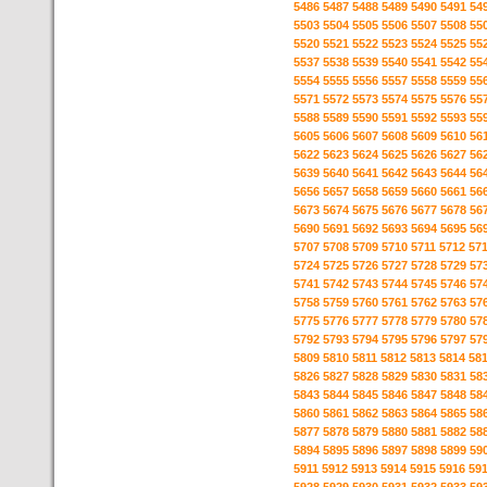
5486
5487
5488
5489
5490
5491
54
5503
5504
5505
5506
5507
5508
55
5520
5521
5522
5523
5524
5525
55
5537
5538
5539
5540
5541
5542
55
5554
5555
5556
5557
5558
5559
55
5571
5572
5573
5574
5575
5576
55
5588
5589
5590
5591
5592
5593
55
5605
5606
5607
5608
5609
5610
56
5622
5623
5624
5625
5626
5627
56
5639
5640
5641
5642
5643
5644
56
5656
5657
5658
5659
5660
5661
56
5673
5674
5675
5676
5677
5678
56
5690
5691
5692
5693
5694
5695
56
5707
5708
5709
5710
5711
5712
57
5724
5725
5726
5727
5728
5729
57
5741
5742
5743
5744
5745
5746
57
5758
5759
5760
5761
5762
5763
57
5775
5776
5777
5778
5779
5780
57
5792
5793
5794
5795
5796
5797
57
5809
5810
5811
5812
5813
5814
58
5826
5827
5828
5829
5830
5831
58
5843
5844
5845
5846
5847
5848
58
5860
5861
5862
5863
5864
5865
58
5877
5878
5879
5880
5881
5882
58
5894
5895
5896
5897
5898
5899
59
5911
5912
5913
5914
5915
5916
59