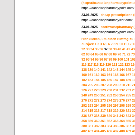
(https://canadianpharmacypoint.
https://canadianpharmacypoint.com/
23.01.2025
-
cheap prescriptions
(
https://canadianpharmacyleaf.com/
23.01.2025
-
northwestpharmacy
https://canadianpharmacypoint.com/
Hier klicken, um einen Eintrag zu
Zur�ck
1
2
3
4
5
6
7
8
9
10
11
12
1
32
33
34
35
36
37
38
39
40
41
42
43
62
63
64
65
66
67
68
69
70
71
72
73
92
93
94
95
96
97
98
99
100
101
10
116
117
118
119
120
121
122
123
12
138
139
140
141
142
143
144
145
1
160
161
162
163
164
165
166
167
1
182
183
184
185
186
187
188
189
1
204
205
206
207
208
209
210
211
2
226
227
228
229
230
231
232
233
2
248
249
250
251
252
253
254
255
2
270
271
272
273
274
275
276
277
2
292
293
294
295
296
297
298
299
3
314
315
316
317
318
319
320
321
3
336
337
338
339
340
341
342
343
3
358
359
360
361
362
363
364
365
3
380
381
382
383
384
385
386
387
3
402
403
404
405
406
407
408
409
4