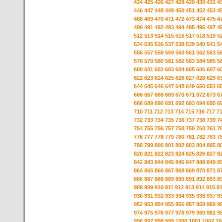
424
425
426
427
428
429
430
431
4
446
447
448
449
450
451
452
453
4
468
469
470
471
472
473
474
475
4
490
491
492
493
494
495
496
497
4
512
513
514
515
516
517
518
519
5
534
535
536
537
538
539
540
541
5
556
557
558
559
560
561
562
563
5
578
579
580
581
582
583
584
585
5
600
601
602
603
604
605
606
607
6
622
623
624
625
626
627
628
629
6
644
645
646
647
648
649
650
651
6
666
667
668
669
670
671
672
673
6
688
689
690
691
692
693
694
695
6
710
711
712
713
714
715
716
717
7
732
733
734
735
736
737
738
739
7
754
755
756
757
758
759
760
761
7
776
777
778
779
780
781
782
783
7
798
799
800
801
802
803
804
805
8
820
821
822
823
824
825
826
827
8
842
843
844
845
846
847
848
849
8
864
865
866
867
868
869
870
871
8
886
887
888
889
890
891
892
893
8
908
909
910
911
912
913
914
915
9
930
931
932
933
934
935
936
937
9
952
953
954
955
956
957
958
959
9
974
975
976
977
978
979
980
981
9
996
997
998
999
1000
1001
1002
10