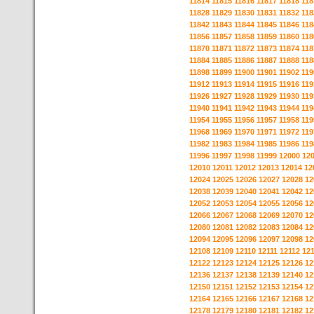
11814
11815
11816
11817
11818
118
11828
11829
11830
11831
11832
118
11842
11843
11844
11845
11846
118
11856
11857
11858
11859
11860
118
11870
11871
11872
11873
11874
118
11884
11885
11886
11887
11888
118
11898
11899
11900
11901
11902
119
11912
11913
11914
11915
11916
119
11926
11927
11928
11929
11930
119
11940
11941
11942
11943
11944
119
11954
11955
11956
11957
11958
119
11968
11969
11970
11971
11972
119
11982
11983
11984
11985
11986
119
11996
11997
11998
11999
12000
12
12010
12011
12012
12013
12014
12
12024
12025
12026
12027
12028
12
12038
12039
12040
12041
12042
12
12052
12053
12054
12055
12056
12
12066
12067
12068
12069
12070
12
12080
12081
12082
12083
12084
12
12094
12095
12096
12097
12098
12
12108
12109
12110
12111
12112
12
12122
12123
12124
12125
12126
12
12136
12137
12138
12139
12140
12
12150
12151
12152
12153
12154
12
12164
12165
12166
12167
12168
12
12178
12179
12180
12181
12182
12