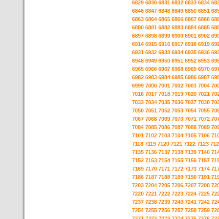
6829
6830
6831
6832
6833
6834
68
6846
6847
6848
6849
6850
6851
68
6863
6864
6865
6866
6867
6868
68
6880
6881
6882
6883
6884
6885
68
6897
6898
6899
6900
6901
6902
69
6914
6915
6916
6917
6918
6919
69
6931
6932
6933
6934
6935
6936
69
6948
6949
6950
6951
6952
6953
69
6965
6966
6967
6968
6969
6970
69
6982
6983
6984
6985
6986
6987
69
6999
7000
7001
7002
7003
7004
70
7016
7017
7018
7019
7020
7021
70
7033
7034
7035
7036
7037
7038
70
7050
7051
7052
7053
7054
7055
70
7067
7068
7069
7070
7071
7072
70
7084
7085
7086
7087
7088
7089
70
7101
7102
7103
7104
7105
7106
71
7118
7119
7120
7121
7122
7123
712
7135
7136
7137
7138
7139
7140
71
7152
7153
7154
7155
7156
7157
71
7169
7170
7171
7172
7173
7174
71
7186
7187
7188
7189
7190
7191
71
7203
7204
7205
7206
7207
7208
72
7220
7221
7222
7223
7224
7225
72
7237
7238
7239
7240
7241
7242
72
7254
7255
7256
7257
7258
7259
72
7271
7272
7273
7274
7275
7276
72