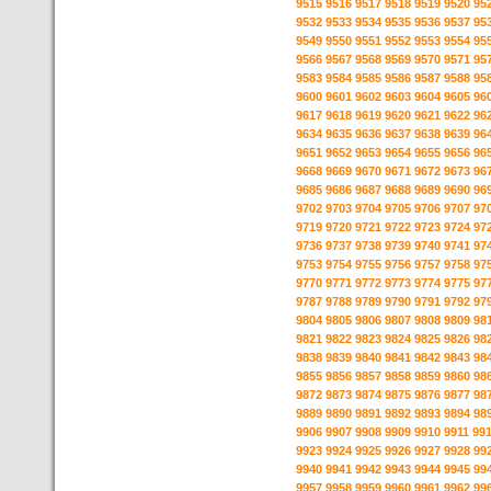
9515
9516
9517
9518
9519
9520
95
9532
9533
9534
9535
9536
9537
95
9549
9550
9551
9552
9553
9554
95
9566
9567
9568
9569
9570
9571
95
9583
9584
9585
9586
9587
9588
95
9600
9601
9602
9603
9604
9605
96
9617
9618
9619
9620
9621
9622
96
9634
9635
9636
9637
9638
9639
96
9651
9652
9653
9654
9655
9656
96
9668
9669
9670
9671
9672
9673
96
9685
9686
9687
9688
9689
9690
96
9702
9703
9704
9705
9706
9707
97
9719
9720
9721
9722
9723
9724
97
9736
9737
9738
9739
9740
9741
97
9753
9754
9755
9756
9757
9758
97
9770
9771
9772
9773
9774
9775
97
9787
9788
9789
9790
9791
9792
97
9804
9805
9806
9807
9808
9809
98
9821
9822
9823
9824
9825
9826
98
9838
9839
9840
9841
9842
9843
98
9855
9856
9857
9858
9859
9860
98
9872
9873
9874
9875
9876
9877
98
9889
9890
9891
9892
9893
9894
98
9906
9907
9908
9909
9910
9911
99
9923
9924
9925
9926
9927
9928
99
9940
9941
9942
9943
9944
9945
99
9957
9958
9959
9960
9961
9962
99