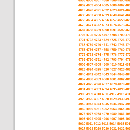
4585
4586
4587
4588
4589
4590
45
4602
4603
4604
4605
4606
4607
46
4619
4620
4621
4622
4623
4624
46
4636
4637
4638
4639
4640
4641
46
4653
4654
4655
4656
4657
4658
46
4670
4671
4672
4673
4674
4675
46
4687
4688
4689
4690
4691
4692
46
4704
4705
4706
4707
4708
4709
47
4721
4722
4723
4724
4725
4726
47
4738
4739
4740
4741
4742
4743
47
4755
4756
4757
4758
4759
4760
47
4772
4773
4774
4775
4776
4777
47
4789
4790
4791
4792
4793
4794
47
4806
4807
4808
4809
4810
4811
48
4823
4824
4825
4826
4827
4828
48
4840
4841
4842
4843
4844
4845
48
4857
4858
4859
4860
4861
4862
48
4874
4875
4876
4877
4878
4879
48
4891
4892
4893
4894
4895
4896
48
4908
4909
4910
4911
4912
4913
49
4925
4926
4927
4928
4929
4930
49
4942
4943
4944
4945
4946
4947
49
4959
4960
4961
4962
4963
4964
49
4976
4977
4978
4979
4980
4981
49
4993
4994
4995
4996
4997
4998
49
5010
5011
5012
5013
5014
5015
50
5027
5028
5029
5030
5031
5032
50