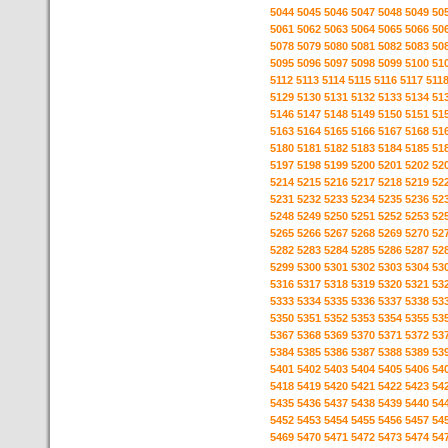
5044
5045
5046
5047
5048
5049
50
5061
5062
5063
5064
5065
5066
50
5078
5079
5080
5081
5082
5083
50
5095
5096
5097
5098
5099
5100
51
5112
5113
5114
5115
5116
5117
511
5129
5130
5131
5132
5133
5134
51
5146
5147
5148
5149
5150
5151
51
5163
5164
5165
5166
5167
5168
51
5180
5181
5182
5183
5184
5185
51
5197
5198
5199
5200
5201
5202
52
5214
5215
5216
5217
5218
5219
52
5231
5232
5233
5234
5235
5236
52
5248
5249
5250
5251
5252
5253
52
5265
5266
5267
5268
5269
5270
52
5282
5283
5284
5285
5286
5287
52
5299
5300
5301
5302
5303
5304
53
5316
5317
5318
5319
5320
5321
53
5333
5334
5335
5336
5337
5338
53
5350
5351
5352
5353
5354
5355
53
5367
5368
5369
5370
5371
5372
53
5384
5385
5386
5387
5388
5389
53
5401
5402
5403
5404
5405
5406
54
5418
5419
5420
5421
5422
5423
54
5435
5436
5437
5438
5439
5440
54
5452
5453
5454
5455
5456
5457
54
5469
5470
5471
5472
5473
5474
54