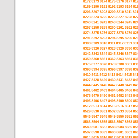
8172
8173
8174
8175
8176
8177
81
8189
8190
8191
8192
8193
8194
81
8206
8207
8208
8209
8210
8211
82
8223
8224
8225
8226
8227
8228
82
8240
8241
8242
8243
8244
8245
82
8257
8258
8259
8260
8261
8262
82
8274
8275
8276
8277
8278
8279
82
8291
8292
8293
8294
8295
8296
82
8308
8309
8310
8311
8312
8313
83
8325
8326
8327
8328
8329
8330
83
8342
8343
8344
8345
8346
8347
83
8359
8360
8361
8362
8363
8364
83
8376
8377
8378
8379
8380
8381
83
8393
8394
8395
8396
8397
8398
83
8410
8411
8412
8413
8414
8415
84
8427
8428
8429
8430
8431
8432
84
8444
8445
8446
8447
8448
8449
84
8461
8462
8463
8464
8465
8466
84
8478
8479
8480
8481
8482
8483
84
8495
8496
8497
8498
8499
8500
85
8512
8513
8514
8515
8516
8517
85
8529
8530
8531
8532
8533
8534
85
8546
8547
8548
8549
8550
8551
85
8563
8564
8565
8566
8567
8568
85
8580
8581
8582
8583
8584
8585
85
8597
8598
8599
8600
8601
8602
86
8614
8615
8616
8617
8618
8619
86