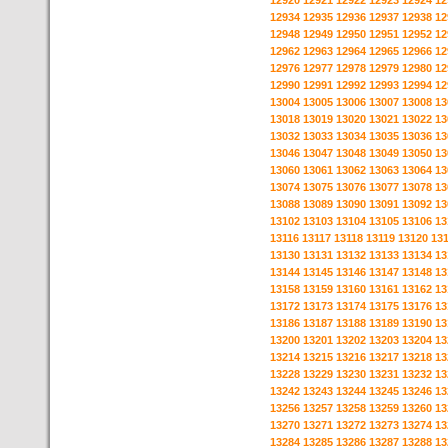
12920
12921
12922
12923
12924
12
12934
12935
12936
12937
12938
12
12948
12949
12950
12951
12952
12
12962
12963
12964
12965
12966
12
12976
12977
12978
12979
12980
12
12990
12991
12992
12993
12994
12
13004
13005
13006
13007
13008
13
13018
13019
13020
13021
13022
13
13032
13033
13034
13035
13036
13
13046
13047
13048
13049
13050
13
13060
13061
13062
13063
13064
13
13074
13075
13076
13077
13078
13
13088
13089
13090
13091
13092
13
13102
13103
13104
13105
13106
13
13116
13117
13118
13119
13120
13
13130
13131
13132
13133
13134
13
13144
13145
13146
13147
13148
13
13158
13159
13160
13161
13162
13
13172
13173
13174
13175
13176
13
13186
13187
13188
13189
13190
13
13200
13201
13202
13203
13204
13
13214
13215
13216
13217
13218
13
13228
13229
13230
13231
13232
13
13242
13243
13244
13245
13246
13
13256
13257
13258
13259
13260
13
13270
13271
13272
13273
13274
13
13284
13285
13286
13287
13288
13