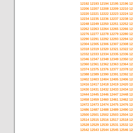
12192
12193
12194
12195
12196
12
12206
12207
12208
12209
12210
12
12220
12221
12222
12223
12224
12
12234
12235
12236
12237
12238
12
12248
12249
12250
12251
12252
12
12262
12263
12264
12265
12266
12
12276
12277
12278
12279
12280
12
12290
12291
12292
12293
12294
12
12304
12305
12306
12307
12308
12
12318
12319
12320
12321
12322
12
12332
12333
12334
12335
12336
12
12346
12347
12348
12349
12350
12
12360
12361
12362
12363
12364
12
12374
12375
12376
12377
12378
12
12388
12389
12390
12391
12392
12
12402
12403
12404
12405
12406
12
12416
12417
12418
12419
12420
12
12430
12431
12432
12433
12434
12
12444
12445
12446
12447
12448
12
12458
12459
12460
12461
12462
12
12472
12473
12474
12475
12476
12
12486
12487
12488
12489
12490
12
12500
12501
12502
12503
12504
12
12514
12515
12516
12517
12518
12
12528
12529
12530
12531
12532
12
12542
12543
12544
12545
12546
12