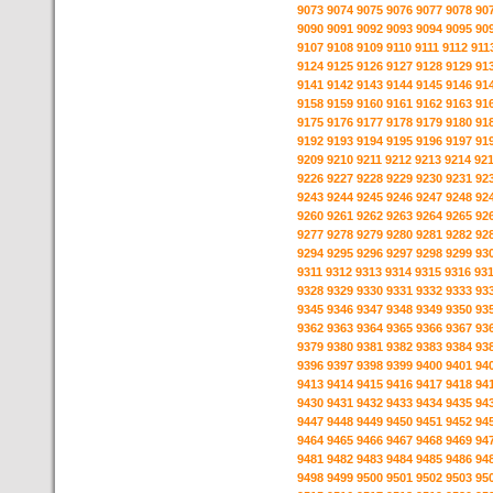
9073
9074
9075
9076
9077
9078
90
9090
9091
9092
9093
9094
9095
90
9107
9108
9109
9110
9111
9112
911
9124
9125
9126
9127
9128
9129
91
9141
9142
9143
9144
9145
9146
91
9158
9159
9160
9161
9162
9163
91
9175
9176
9177
9178
9179
9180
91
9192
9193
9194
9195
9196
9197
91
9209
9210
9211
9212
9213
9214
92
9226
9227
9228
9229
9230
9231
92
9243
9244
9245
9246
9247
9248
92
9260
9261
9262
9263
9264
9265
92
9277
9278
9279
9280
9281
9282
92
9294
9295
9296
9297
9298
9299
93
9311
9312
9313
9314
9315
9316
93
9328
9329
9330
9331
9332
9333
93
9345
9346
9347
9348
9349
9350
93
9362
9363
9364
9365
9366
9367
93
9379
9380
9381
9382
9383
9384
93
9396
9397
9398
9399
9400
9401
94
9413
9414
9415
9416
9417
9418
94
9430
9431
9432
9433
9434
9435
94
9447
9448
9449
9450
9451
9452
94
9464
9465
9466
9467
9468
9469
94
9481
9482
9483
9484
9485
9486
94
9498
9499
9500
9501
9502
9503
95