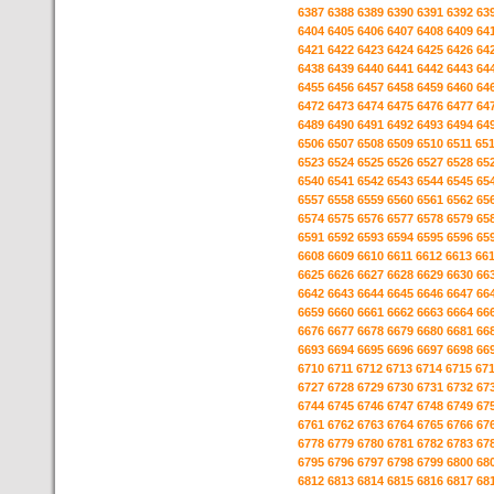
6387
6388
6389
6390
6391
6392
63
6404
6405
6406
6407
6408
6409
64
6421
6422
6423
6424
6425
6426
64
6438
6439
6440
6441
6442
6443
64
6455
6456
6457
6458
6459
6460
64
6472
6473
6474
6475
6476
6477
64
6489
6490
6491
6492
6493
6494
64
6506
6507
6508
6509
6510
6511
65
6523
6524
6525
6526
6527
6528
65
6540
6541
6542
6543
6544
6545
65
6557
6558
6559
6560
6561
6562
65
6574
6575
6576
6577
6578
6579
65
6591
6592
6593
6594
6595
6596
65
6608
6609
6610
6611
6612
6613
66
6625
6626
6627
6628
6629
6630
66
6642
6643
6644
6645
6646
6647
66
6659
6660
6661
6662
6663
6664
66
6676
6677
6678
6679
6680
6681
66
6693
6694
6695
6696
6697
6698
66
6710
6711
6712
6713
6714
6715
67
6727
6728
6729
6730
6731
6732
67
6744
6745
6746
6747
6748
6749
67
6761
6762
6763
6764
6765
6766
67
6778
6779
6780
6781
6782
6783
67
6795
6796
6797
6798
6799
6800
68
6812
6813
6814
6815
6816
6817
68