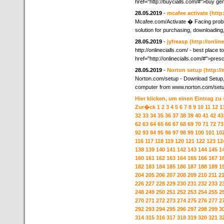
href="http://buycialls.com/#">buy gen
28.05.2019
-
mcafee activate
(http
Mcafee.com/Activate � Facing proble
solution for purchasing, downloading, 
28.05.2019
-
jyfreasp
(http://onlin
http://onlinecialls.com/ - best place t
href="http://onlinecialls.com/#">pre
28.05.2019
-
Norton setup
(http:/
Norton.com/setup - Download Setup,
computer from www.norton.com/setu
Hier klicken, um einen Eintrag zu
Zur�ck
1
2
3
4
5
6
7
8
9
10
11
12
1
32
33
34
35
36
37
38
39
40
41
42
43
62
63
64
65
66
67
68
69
70
71
72
73
92
93
94
95
96
97
98
99
100
101
10
116
117
118
119
120
121
122
123
12
138
139
140
141
142
143
144
145
1
160
161
162
163
164
165
166
167
1
182
183
184
185
186
187
188
189
1
204
205
206
207
208
209
210
211
2
226
227
228
229
230
231
232
233
2
248
249
250
251
252
253
254
255
2
270
271
272
273
274
275
276
277
2
292
293
294
295
296
297
298
299
3
314
315
316
317
318
319
320
321
3