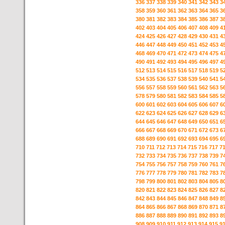
336
337
338
339
340
341
342
343
3
358
359
360
361
362
363
364
365
3
380
381
382
383
384
385
386
387
3
402
403
404
405
406
407
408
409
4
424
425
426
427
428
429
430
431
4
446
447
448
449
450
451
452
453
4
468
469
470
471
472
473
474
475
4
490
491
492
493
494
495
496
497
4
512
513
514
515
516
517
518
519
5
534
535
536
537
538
539
540
541
5
556
557
558
559
560
561
562
563
5
578
579
580
581
582
583
584
585
5
600
601
602
603
604
605
606
607
6
622
623
624
625
626
627
628
629
6
644
645
646
647
648
649
650
651
6
666
667
668
669
670
671
672
673
6
688
689
690
691
692
693
694
695
6
710
711
712
713
714
715
716
717
7
732
733
734
735
736
737
738
739
7
754
755
756
757
758
759
760
761
7
776
777
778
779
780
781
782
783
7
798
799
800
801
802
803
804
805
8
820
821
822
823
824
825
826
827
8
842
843
844
845
846
847
848
849
8
864
865
866
867
868
869
870
871
8
886
887
888
889
890
891
892
893
8
908
909
910
911
912
913
914
915
9