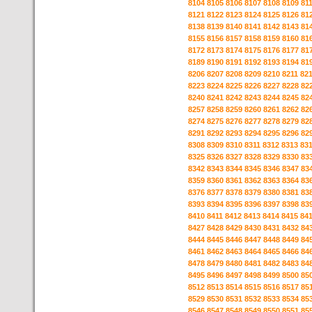
8104
8105
8106
8107
8108
8109
81
8121
8122
8123
8124
8125
8126
81
8138
8139
8140
8141
8142
8143
81
8155
8156
8157
8158
8159
8160
81
8172
8173
8174
8175
8176
8177
81
8189
8190
8191
8192
8193
8194
81
8206
8207
8208
8209
8210
8211
82
8223
8224
8225
8226
8227
8228
82
8240
8241
8242
8243
8244
8245
82
8257
8258
8259
8260
8261
8262
82
8274
8275
8276
8277
8278
8279
82
8291
8292
8293
8294
8295
8296
82
8308
8309
8310
8311
8312
8313
83
8325
8326
8327
8328
8329
8330
83
8342
8343
8344
8345
8346
8347
83
8359
8360
8361
8362
8363
8364
83
8376
8377
8378
8379
8380
8381
83
8393
8394
8395
8396
8397
8398
83
8410
8411
8412
8413
8414
8415
84
8427
8428
8429
8430
8431
8432
84
8444
8445
8446
8447
8448
8449
84
8461
8462
8463
8464
8465
8466
84
8478
8479
8480
8481
8482
8483
84
8495
8496
8497
8498
8499
8500
85
8512
8513
8514
8515
8516
8517
85
8529
8530
8531
8532
8533
8534
85
8546
8547
8548
8549
8550
8551
85