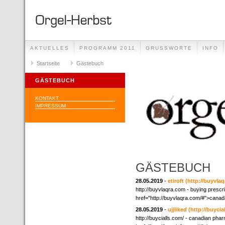
AKTUELLES
PROGRAMM 2011
GRUSSWORTE
INFO
Startseite
Gästebuch
GÄSTEBUCH
KONTAKT
IMPRESSUM
GÄSTEBUCH
28.05.2019
-
etiroft
(http://buyvlaq
http://buyvlaqra.com - buying presc
href="http://buyvlaqra.com/#">cana
28.05.2019
-
ujjliked
(http://buycia
http://buycialls.com/ - canadian phar