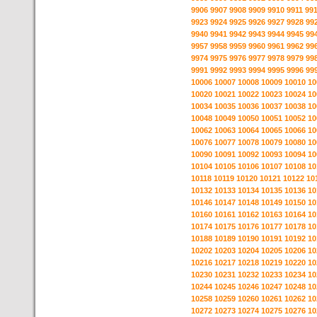
9906
9907
9908
9909
9910
9911
99
9923
9924
9925
9926
9927
9928
99
9940
9941
9942
9943
9944
9945
99
9957
9958
9959
9960
9961
9962
99
9974
9975
9976
9977
9978
9979
99
9991
9992
9993
9994
9995
9996
99
10006
10007
10008
10009
10010
10
10020
10021
10022
10023
10024
10
10034
10035
10036
10037
10038
10
10048
10049
10050
10051
10052
10
10062
10063
10064
10065
10066
10
10076
10077
10078
10079
10080
10
10090
10091
10092
10093
10094
10
10104
10105
10106
10107
10108
10
10118
10119
10120
10121
10122
10
10132
10133
10134
10135
10136
10
10146
10147
10148
10149
10150
10
10160
10161
10162
10163
10164
10
10174
10175
10176
10177
10178
10
10188
10189
10190
10191
10192
10
10202
10203
10204
10205
10206
10
10216
10217
10218
10219
10220
10
10230
10231
10232
10233
10234
10
10244
10245
10246
10247
10248
10
10258
10259
10260
10261
10262
10
10272
10273
10274
10275
10276
10