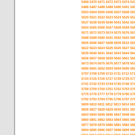
5469
5470
5471
5472
5473
5474
54
5486
5487
5488
5489
5490
5491
54
5503
5504
5505
5506
5507
5508
55
5520
5521
5522
5523
5524
5525
55
5537
5538
5539
5540
5541
5542
55
5554
5555
5556
5557
5558
5559
55
5571
5572
5573
5574
5575
5576
55
5588
5589
5590
5591
5592
5593
55
5605
5606
5607
5608
5609
5610
56
5622
5623
5624
5625
5626
5627
56
5639
5640
5641
5642
5643
5644
56
5656
5657
5658
5659
5660
5661
56
5673
5674
5675
5676
5677
5678
56
5690
5691
5692
5693
5694
5695
56
5707
5708
5709
5710
5711
5712
57
5724
5725
5726
5727
5728
5729
57
5741
5742
5743
5744
5745
5746
57
5758
5759
5760
5761
5762
5763
57
5775
5776
5777
5778
5779
5780
57
5792
5793
5794
5795
5796
5797
57
5809
5810
5811
5812
5813
5814
58
5826
5827
5828
5829
5830
5831
58
5843
5844
5845
5846
5847
5848
58
5860
5861
5862
5863
5864
5865
58
5877
5878
5879
5880
5881
5882
58
5894
5895
5896
5897
5898
5899
59