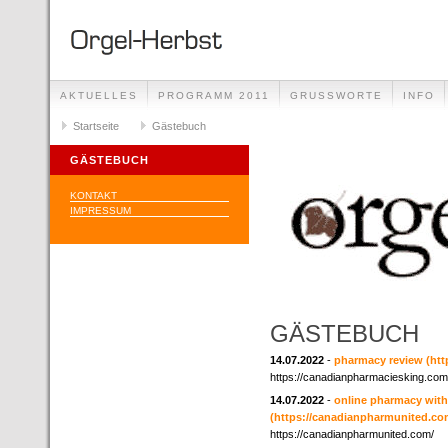
AKTUELLES
PROGRAMM 2011
GRUSSWORTE
INFO
Startseite
Gästebuch
GÄSTEBUCH
KONTAKT
IMPRESSUM
GÄSTEBUCH
14.07.2022
-
pharmacy review
(ht
https://canadianpharmaciesking.com
14.07.2022
-
online pharmacy with
(https://canadianpharmunited.co
https://canadianpharmunited.com/