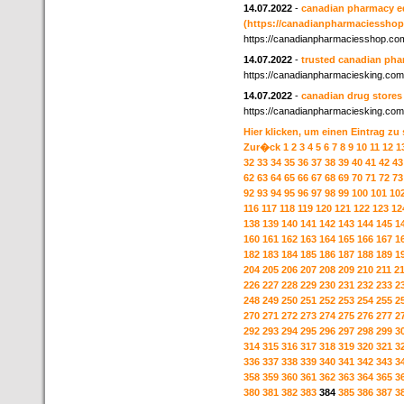
14.07.2022
-
canadian pharmacy e
(https://canadianpharmaciesshop
https://canadianpharmaciesshop.co
14.07.2022
-
trusted canadian pha
https://canadianpharmaciesking.com
14.07.2022
-
canadian drug stores
https://canadianpharmaciesking.com
Hier klicken, um einen Eintrag zu
Zur�ck
1
2
3
4
5
6
7
8
9
10
11
12
1
32
33
34
35
36
37
38
39
40
41
42
43
62
63
64
65
66
67
68
69
70
71
72
73
92
93
94
95
96
97
98
99
100
101
10
116
117
118
119
120
121
122
123
12
138
139
140
141
142
143
144
145
1
160
161
162
163
164
165
166
167
1
182
183
184
185
186
187
188
189
1
204
205
206
207
208
209
210
211
2
226
227
228
229
230
231
232
233
2
248
249
250
251
252
253
254
255
2
270
271
272
273
274
275
276
277
2
292
293
294
295
296
297
298
299
3
314
315
316
317
318
319
320
321
3
336
337
338
339
340
341
342
343
3
358
359
360
361
362
363
364
365
3
380
381
382
383
384
385
386
387
3