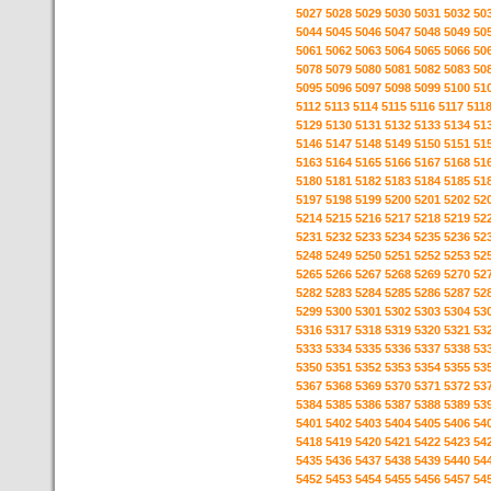
5027
5028
5029
5030
5031
5032
50
5044
5045
5046
5047
5048
5049
50
5061
5062
5063
5064
5065
5066
50
5078
5079
5080
5081
5082
5083
50
5095
5096
5097
5098
5099
5100
51
5112
5113
5114
5115
5116
5117
511
5129
5130
5131
5132
5133
5134
51
5146
5147
5148
5149
5150
5151
51
5163
5164
5165
5166
5167
5168
51
5180
5181
5182
5183
5184
5185
51
5197
5198
5199
5200
5201
5202
52
5214
5215
5216
5217
5218
5219
52
5231
5232
5233
5234
5235
5236
52
5248
5249
5250
5251
5252
5253
52
5265
5266
5267
5268
5269
5270
52
5282
5283
5284
5285
5286
5287
52
5299
5300
5301
5302
5303
5304
53
5316
5317
5318
5319
5320
5321
53
5333
5334
5335
5336
5337
5338
53
5350
5351
5352
5353
5354
5355
53
5367
5368
5369
5370
5371
5372
53
5384
5385
5386
5387
5388
5389
53
5401
5402
5403
5404
5405
5406
54
5418
5419
5420
5421
5422
5423
54
5435
5436
5437
5438
5439
5440
54
5452
5453
5454
5455
5456
5457
54