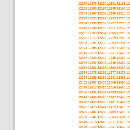
12178
12179
12180
12181
12182
12
12192
12193
12194
12195
12196
12
12206
12207
12208
12209
12210
12
12220
12221
12222
12223
12224
12
12234
12235
12236
12237
12238
12
12248
12249
12250
12251
12252
12
12262
12263
12264
12265
12266
12
12276
12277
12278
12279
12280
12
12290
12291
12292
12293
12294
12
12304
12305
12306
12307
12308
12
12318
12319
12320
12321
12322
12
12332
12333
12334
12335
12336
12
12346
12347
12348
12349
12350
12
12360
12361
12362
12363
12364
12
12374
12375
12376
12377
12378
12
12388
12389
12390
12391
12392
12
12402
12403
12404
12405
12406
12
12416
12417
12418
12419
12420
12
12430
12431
12432
12433
12434
12
12444
12445
12446
12447
12448
12
12458
12459
12460
12461
12462
12
12472
12473
12474
12475
12476
12
12486
12487
12488
12489
12490
12
12500
12501
12502
12503
12504
12
12514
12515
12516
12517
12518
12
12528
12529
12530
12531
12532
12