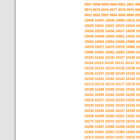
9957
9958
9959
9960
9961
9962
99
9974
9975
9976
9977
9978
9979
99
9991
9992
9993
9994
9995
9996
99
10006
10007
10008
10009
10010
10
10020
10021
10022
10023
10024
10
10034
10035
10036
10037
10038
10
10048
10049
10050
10051
10052
10
10062
10063
10064
10065
10066
10
10076
10077
10078
10079
10080
10
10090
10091
10092
10093
10094
10
10104
10105
10106
10107
10108
10
10118
10119
10120
10121
10122
10
10132
10133
10134
10135
10136
10
10146
10147
10148
10149
10150
10
10160
10161
10162
10163
10164
10
10174
10175
10176
10177
10178
10
10188
10189
10190
10191
10192
10
10202
10203
10204
10205
10206
10
10216
10217
10218
10219
10220
10
10230
10231
10232
10233
10234
10
10244
10245
10246
10247
10248
10
10258
10259
10260
10261
10262
10
10272
10273
10274
10275
10276
10
10286
10287
10288
10289
10290
10
10300
10301
10302
10303
10304
10
10314
10315
10316
10317
10318
10