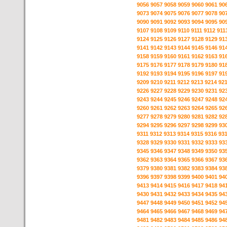
9056
9057
9058
9059
9060
9061
90
9073
9074
9075
9076
9077
9078
90
9090
9091
9092
9093
9094
9095
90
9107
9108
9109
9110
9111
9112
911
9124
9125
9126
9127
9128
9129
91
9141
9142
9143
9144
9145
9146
91
9158
9159
9160
9161
9162
9163
91
9175
9176
9177
9178
9179
9180
91
9192
9193
9194
9195
9196
9197
91
9209
9210
9211
9212
9213
9214
92
9226
9227
9228
9229
9230
9231
92
9243
9244
9245
9246
9247
9248
92
9260
9261
9262
9263
9264
9265
92
9277
9278
9279
9280
9281
9282
92
9294
9295
9296
9297
9298
9299
93
9311
9312
9313
9314
9315
9316
93
9328
9329
9330
9331
9332
9333
93
9345
9346
9347
9348
9349
9350
93
9362
9363
9364
9365
9366
9367
93
9379
9380
9381
9382
9383
9384
93
9396
9397
9398
9399
9400
9401
94
9413
9414
9415
9416
9417
9418
94
9430
9431
9432
9433
9434
9435
94
9447
9448
9449
9450
9451
9452
94
9464
9465
9466
9467
9468
9469
94
9481
9482
9483
9484
9485
9486
94