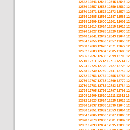
12542
12543
12544
12545
12546
12
12556
12557
12558
12559
12560
12
12570
12571
12572
12573
12574
12
12584
12585
12586
12587
12588
12
12598
12599
12600
12601
12602
12
12612
12613
12614
12615
12616
12
12626
12627
12628
12629
12630
12
12640
12641
12642
12643
12644
12
12654
12655
12656
12657
12658
12
12668
12669
12670
12671
12672
12
12682
12683
12684
12685
12686
12
12696
12697
12698
12699
12700
12
12710
12711
12712
12713
12714
12
12724
12725
12726
12727
12728
12
12738
12739
12740
12741
12742
12
12752
12753
12754
12755
12756
12
12766
12767
12768
12769
12770
12
12780
12781
12782
12783
12784
12
12794
12795
12796
12797
12798
12
12808
12809
12810
12811
12812
12
12822
12823
12824
12825
12826
12
12836
12837
12838
12839
12840
12
12850
12851
12852
12853
12854
12
12864
12865
12866
12867
12868
12
12878
12879
12880
12881
12882
12
12892
12893
12894
12895
12896
12