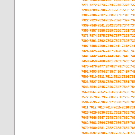
7271
7272
7273
7274
7275
7276
72
7288
7289
7290
7291
7292
7293
72
7305
7306
7307
7308
7309
7310
73
7322
7323
7324
7325
7326
7327
73
7339
7340
7341
7342
7343
7344
73
7356
7357
7358
7359
7360
7361
73
7373
7374
7375
7376
7377
7378
73
7390
7391
7392
7393
7394
7395
73
7407
7408
7409
7410
7411
7412
74
7424
7425
7426
7427
7428
7429
74
7441
7442
7443
7444
7445
7446
74
7458
7459
7460
7461
7462
7463
74
7475
7476
7477
7478
7479
7480
74
7492
7493
7494
7495
7496
7497
74
7509
7510
7511
7512
7513
7514
75
7526
7527
7528
7529
7530
7531
75
7543
7544
7545
7546
7547
7548
75
7560
7561
7562
7563
7564
7565
75
7577
7578
7579
7580
7581
7582
75
7594
7595
7596
7597
7598
7599
76
7611
7612
7613
7614
7615
7616
76
7628
7629
7630
7631
7632
7633
76
7645
7646
7647
7648
7649
7650
76
7662
7663
7664
7665
7666
7667
76
7679
7680
7681
7682
7683
7684
76
7696
7697
7698
7699
7700
7701
77