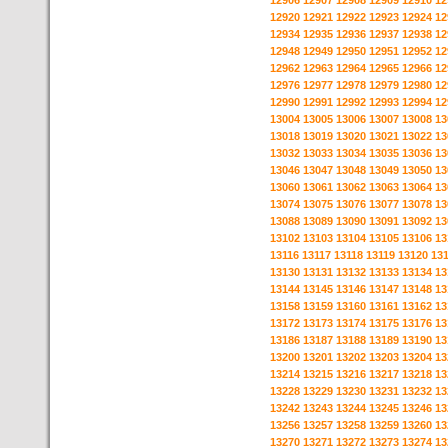
12906
12907
12908
12909
12910
12
12920
12921
12922
12923
12924
12
12934
12935
12936
12937
12938
12
12948
12949
12950
12951
12952
12
12962
12963
12964
12965
12966
12
12976
12977
12978
12979
12980
12
12990
12991
12992
12993
12994
12
13004
13005
13006
13007
13008
13
13018
13019
13020
13021
13022
13
13032
13033
13034
13035
13036
13
13046
13047
13048
13049
13050
13
13060
13061
13062
13063
13064
13
13074
13075
13076
13077
13078
13
13088
13089
13090
13091
13092
13
13102
13103
13104
13105
13106
13
13116
13117
13118
13119
13120
13
13130
13131
13132
13133
13134
13
13144
13145
13146
13147
13148
13
13158
13159
13160
13161
13162
13
13172
13173
13174
13175
13176
13
13186
13187
13188
13189
13190
13
13200
13201
13202
13203
13204
13
13214
13215
13216
13217
13218
13
13228
13229
13230
13231
13232
13
13242
13243
13244
13245
13246
13
13256
13257
13258
13259
13260
13
13270
13271
13272
13273
13274
13