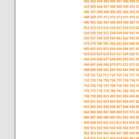
402
403
404
405
406
407
408
409
4
424
425
426
427
428
429
430
431
4
446
447
448
449
450
451
452
453
4
468
469
470
471
472
473
474
475
4
490
491
492
493
494
495
496
497
4
512
513
514
515
516
517
518
519
5
534
535
536
537
538
539
540
541
5
556
557
558
559
560
561
562
563
5
578
579
580
581
582
583
584
585
5
600
601
602
603
604
605
606
607
6
622
623
624
625
626
627
628
629
6
644
645
646
647
648
649
650
651
6
666
667
668
669
670
671
672
673
6
688
689
690
691
692
693
694
695
6
710
711
712
713
714
715
716
717
7
732
733
734
735
736
737
738
739
7
754
755
756
757
758
759
760
761
7
776
777
778
779
780
781
782
783
7
798
799
800
801
802
803
804
805
8
820
821
822
823
824
825
826
827
8
842
843
844
845
846
847
848
849
8
864
865
866
867
868
869
870
871
8
886
887
888
889
890
891
892
893
8
908
909
910
911
912
913
914
915
9
930
931
932
933
934
935
936
937
9
952
953
954
955
956
957
958
959
9
974
975
976
977
978
979
980
981
9