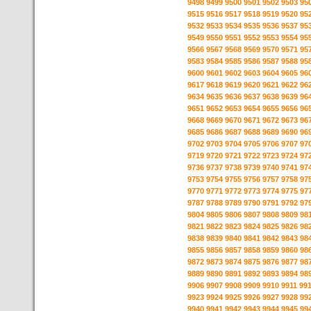
9498
9499
9500
9501
9502
9503
95
9515
9516
9517
9518
9519
9520
95
9532
9533
9534
9535
9536
9537
95
9549
9550
9551
9552
9553
9554
95
9566
9567
9568
9569
9570
9571
95
9583
9584
9585
9586
9587
9588
95
9600
9601
9602
9603
9604
9605
96
9617
9618
9619
9620
9621
9622
96
9634
9635
9636
9637
9638
9639
96
9651
9652
9653
9654
9655
9656
96
9668
9669
9670
9671
9672
9673
96
9685
9686
9687
9688
9689
9690
96
9702
9703
9704
9705
9706
9707
97
9719
9720
9721
9722
9723
9724
97
9736
9737
9738
9739
9740
9741
97
9753
9754
9755
9756
9757
9758
97
9770
9771
9772
9773
9774
9775
97
9787
9788
9789
9790
9791
9792
97
9804
9805
9806
9807
9808
9809
98
9821
9822
9823
9824
9825
9826
98
9838
9839
9840
9841
9842
9843
98
9855
9856
9857
9858
9859
9860
98
9872
9873
9874
9875
9876
9877
98
9889
9890
9891
9892
9893
9894
98
9906
9907
9908
9909
9910
9911
99
9923
9924
9925
9926
9927
9928
99
9940
9941
9942
9943
9944
9945
99