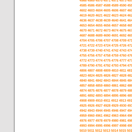
4568
4569
4570
4571
4572
4573
45
4585
4586
4587
4588
4589
4590
45
4602
4603
4604
4605
4606
4607
46
4619
4620
4621
4622
4623
4624
46
4636
4637
4638
4639
4640
4641
46
4653
4654
4655
4656
4657
4658
46
4670
4671
4672
4673
4674
4675
46
4687
4688
4689
4690
4691
4692
46
4704
4705
4706
4707
4708
4709
47
4721
4722
4723
4724
4725
4726
47
4738
4739
4740
4741
4742
4743
47
4755
4756
4757
4758
4759
4760
47
4772
4773
4774
4775
4776
4777
47
4789
4790
4791
4792
4793
4794
47
4806
4807
4808
4809
4810
4811
48
4823
4824
4825
4826
4827
4828
48
4840
4841
4842
4843
4844
4845
48
4857
4858
4859
4860
4861
4862
48
4874
4875
4876
4877
4878
4879
48
4891
4892
4893
4894
4895
4896
48
4908
4909
4910
4911
4912
4913
49
4925
4926
4927
4928
4929
4930
49
4942
4943
4944
4945
4946
4947
49
4959
4960
4961
4962
4963
4964
49
4976
4977
4978
4979
4980
4981
49
4993
4994
4995
4996
4997
4998
49
5010
5011
5012
5013
5014
5015
50