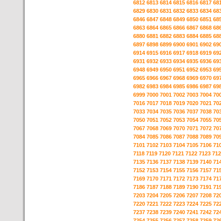
6812
6813
6814
6815
6816
6817
68
6829
6830
6831
6832
6833
6834
68
6846
6847
6848
6849
6850
6851
68
6863
6864
6865
6866
6867
6868
68
6880
6881
6882
6883
6884
6885
68
6897
6898
6899
6900
6901
6902
69
6914
6915
6916
6917
6918
6919
69
6931
6932
6933
6934
6935
6936
69
6948
6949
6950
6951
6952
6953
69
6965
6966
6967
6968
6969
6970
69
6982
6983
6984
6985
6986
6987
69
6999
7000
7001
7002
7003
7004
70
7016
7017
7018
7019
7020
7021
70
7033
7034
7035
7036
7037
7038
70
7050
7051
7052
7053
7054
7055
70
7067
7068
7069
7070
7071
7072
70
7084
7085
7086
7087
7088
7089
70
7101
7102
7103
7104
7105
7106
71
7118
7119
7120
7121
7122
7123
712
7135
7136
7137
7138
7139
7140
71
7152
7153
7154
7155
7156
7157
71
7169
7170
7171
7172
7173
7174
71
7186
7187
7188
7189
7190
7191
71
7203
7204
7205
7206
7207
7208
72
7220
7221
7222
7223
7224
7225
72
7237
7238
7239
7240
7241
7242
72
7254
7255
7256
7257
7258
7259
72