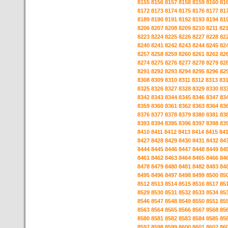
8155
8156
8157
8158
8159
8160
81
8172
8173
8174
8175
8176
8177
81
8189
8190
8191
8192
8193
8194
81
8206
8207
8208
8209
8210
8211
82
8223
8224
8225
8226
8227
8228
82
8240
8241
8242
8243
8244
8245
82
8257
8258
8259
8260
8261
8262
82
8274
8275
8276
8277
8278
8279
82
8291
8292
8293
8294
8295
8296
82
8308
8309
8310
8311
8312
8313
83
8325
8326
8327
8328
8329
8330
83
8342
8343
8344
8345
8346
8347
83
8359
8360
8361
8362
8363
8364
83
8376
8377
8378
8379
8380
8381
83
8393
8394
8395
8396
8397
8398
83
8410
8411
8412
8413
8414
8415
84
8427
8428
8429
8430
8431
8432
84
8444
8445
8446
8447
8448
8449
84
8461
8462
8463
8464
8465
8466
84
8478
8479
8480
8481
8482
8483
84
8495
8496
8497
8498
8499
8500
85
8512
8513
8514
8515
8516
8517
85
8529
8530
8531
8532
8533
8534
85
8546
8547
8548
8549
8550
8551
85
8563
8564
8565
8566
8567
8568
85
8580
8581
8582
8583
8584
8585
85
8597
8598
8599
8600
8601
8602
86