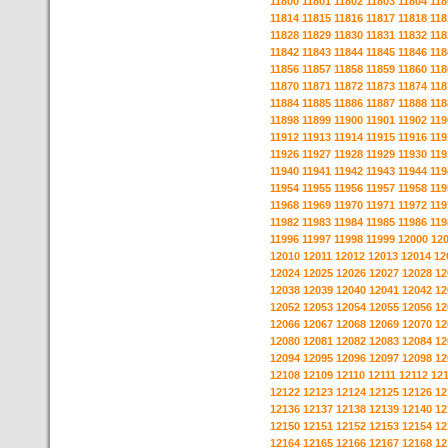
11800
11801
11802
11803
11804
118
11814
11815
11816
11817
11818
118
11828
11829
11830
11831
11832
118
11842
11843
11844
11845
11846
118
11856
11857
11858
11859
11860
118
11870
11871
11872
11873
11874
118
11884
11885
11886
11887
11888
118
11898
11899
11900
11901
11902
119
11912
11913
11914
11915
11916
119
11926
11927
11928
11929
11930
119
11940
11941
11942
11943
11944
119
11954
11955
11956
11957
11958
119
11968
11969
11970
11971
11972
119
11982
11983
11984
11985
11986
119
11996
11997
11998
11999
12000
12
12010
12011
12012
12013
12014
12
12024
12025
12026
12027
12028
12
12038
12039
12040
12041
12042
12
12052
12053
12054
12055
12056
12
12066
12067
12068
12069
12070
12
12080
12081
12082
12083
12084
12
12094
12095
12096
12097
12098
12
12108
12109
12110
12111
12112
12
12122
12123
12124
12125
12126
12
12136
12137
12138
12139
12140
12
12150
12151
12152
12153
12154
12
12164
12165
12166
12167
12168
12