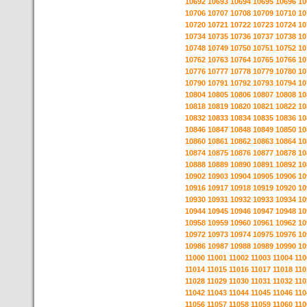
10692
10693
10694
10695
10696
10
10706
10707
10708
10709
10710
10
10720
10721
10722
10723
10724
10
10734
10735
10736
10737
10738
10
10748
10749
10750
10751
10752
10
10762
10763
10764
10765
10766
10
10776
10777
10778
10779
10780
10
10790
10791
10792
10793
10794
10
10804
10805
10806
10807
10808
10
10818
10819
10820
10821
10822
10
10832
10833
10834
10835
10836
10
10846
10847
10848
10849
10850
10
10860
10861
10862
10863
10864
10
10874
10875
10876
10877
10878
10
10888
10889
10890
10891
10892
10
10902
10903
10904
10905
10906
10
10916
10917
10918
10919
10920
10
10930
10931
10932
10933
10934
10
10944
10945
10946
10947
10948
10
10958
10959
10960
10961
10962
10
10972
10973
10974
10975
10976
10
10986
10987
10988
10989
10990
10
11000
11001
11002
11003
11004
110
11014
11015
11016
11017
11018
110
11028
11029
11030
11031
11032
110
11042
11043
11044
11045
11046
110
11056
11057
11058
11059
11060
110