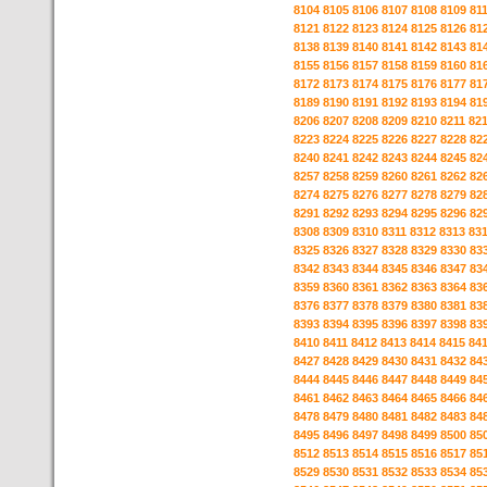
8104
8105
8106
8107
8108
8109
81
8121
8122
8123
8124
8125
8126
81
8138
8139
8140
8141
8142
8143
81
8155
8156
8157
8158
8159
8160
81
8172
8173
8174
8175
8176
8177
81
8189
8190
8191
8192
8193
8194
81
8206
8207
8208
8209
8210
8211
82
8223
8224
8225
8226
8227
8228
82
8240
8241
8242
8243
8244
8245
82
8257
8258
8259
8260
8261
8262
82
8274
8275
8276
8277
8278
8279
82
8291
8292
8293
8294
8295
8296
82
8308
8309
8310
8311
8312
8313
83
8325
8326
8327
8328
8329
8330
83
8342
8343
8344
8345
8346
8347
83
8359
8360
8361
8362
8363
8364
83
8376
8377
8378
8379
8380
8381
83
8393
8394
8395
8396
8397
8398
83
8410
8411
8412
8413
8414
8415
84
8427
8428
8429
8430
8431
8432
84
8444
8445
8446
8447
8448
8449
84
8461
8462
8463
8464
8465
8466
84
8478
8479
8480
8481
8482
8483
84
8495
8496
8497
8498
8499
8500
85
8512
8513
8514
8515
8516
8517
85
8529
8530
8531
8532
8533
8534
85