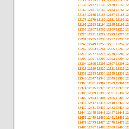
12122
12123
12124
12125
12126
12
12136
12137
12138
12139
12140
12
12150
12151
12152
12153
12154
12
12164
12165
12166
12167
12168
12
12178
12179
12180
12181
12182
12
12192
12193
12194
12195
12196
12
12206
12207
12208
12209
12210
12
12220
12221
12222
12223
12224
12
12234
12235
12236
12237
12238
12
12248
12249
12250
12251
12252
12
12262
12263
12264
12265
12266
12
12276
12277
12278
12279
12280
12
12290
12291
12292
12293
12294
12
12304
12305
12306
12307
12308
12
12318
12319
12320
12321
12322
12
12332
12333
12334
12335
12336
12
12346
12347
12348
12349
12350
12
12360
12361
12362
12363
12364
12
12374
12375
12376
12377
12378
12
12388
12389
12390
12391
12392
12
12402
12403
12404
12405
12406
12
12416
12417
12418
12419
12420
12
12430
12431
12432
12433
12434
12
12444
12445
12446
12447
12448
12
12458
12459
12460
12461
12462
12
12472
12473
12474
12475
12476
12
12486
12487
12488
12489
12490
12