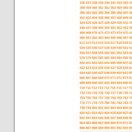
336
337
338
339
340
341
342
343
3
358
359
360
361
362
363
364
365
3
380
381
382
383
384
385
386
387
3
402
403
404
405
406
407
408
409
4
424
425
426
427
428
429
430
431
4
446
447
448
449
450
451
452
453
4
468
469
470
471
472
473
474
475
4
490
491
492
493
494
495
496
497
4
512
513
514
515
516
517
518
519
5
534
535
536
537
538
539
540
541
5
556
557
558
559
560
561
562
563
5
578
579
580
581
582
583
584
585
5
600
601
602
603
604
605
606
607
6
622
623
624
625
626
627
628
629
6
644
645
646
647
648
649
650
651
6
666
667
668
669
670
671
672
673
6
688
689
690
691
692
693
694
695
6
710
711
712
713
714
715
716
717
7
732
733
734
735
736
737
738
739
7
754
755
756
757
758
759
760
761
7
776
777
778
779
780
781
782
783
7
798
799
800
801
802
803
804
805
8
820
821
822
823
824
825
826
827
8
842
843
844
845
846
847
848
849
8
864
865
866
867
868
869
870
871
8
886
887
888
889
890
891
892
893
8