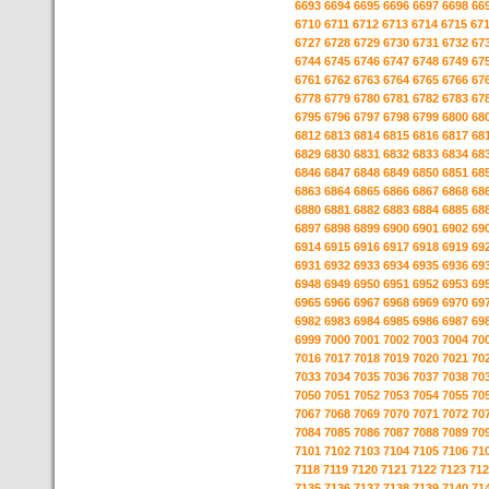
6693
6694
6695
6696
6697
6698
66
6710
6711
6712
6713
6714
6715
67
6727
6728
6729
6730
6731
6732
67
6744
6745
6746
6747
6748
6749
67
6761
6762
6763
6764
6765
6766
67
6778
6779
6780
6781
6782
6783
67
6795
6796
6797
6798
6799
6800
68
6812
6813
6814
6815
6816
6817
68
6829
6830
6831
6832
6833
6834
68
6846
6847
6848
6849
6850
6851
68
6863
6864
6865
6866
6867
6868
68
6880
6881
6882
6883
6884
6885
68
6897
6898
6899
6900
6901
6902
69
6914
6915
6916
6917
6918
6919
69
6931
6932
6933
6934
6935
6936
69
6948
6949
6950
6951
6952
6953
69
6965
6966
6967
6968
6969
6970
69
6982
6983
6984
6985
6986
6987
69
6999
7000
7001
7002
7003
7004
70
7016
7017
7018
7019
7020
7021
70
7033
7034
7035
7036
7037
7038
70
7050
7051
7052
7053
7054
7055
70
7067
7068
7069
7070
7071
7072
70
7084
7085
7086
7087
7088
7089
70
7101
7102
7103
7104
7105
7106
71
7118
7119
7120
7121
7122
7123
712
7135
7136
7137
7138
7139
7140
71