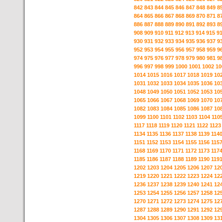
842
843
844
845
846
847
848
849
8
864
865
866
867
868
869
870
871
8
886
887
888
889
890
891
892
893
8
908
909
910
911
912
913
914
915
9
930
931
932
933
934
935
936
937
9
952
953
954
955
956
957
958
959
9
974
975
976
977
978
979
980
981
9
996
997
998
999
1000
1001
1002
10
1014
1015
1016
1017
1018
1019
10
1031
1032
1033
1034
1035
1036
10
1048
1049
1050
1051
1052
1053
10
1065
1066
1067
1068
1069
1070
10
1082
1083
1084
1085
1086
1087
10
1099
1100
1101
1102
1103
1104
110
1117
1118
1119
1120
1121
1122
1123
1134
1135
1136
1137
1138
1139
114
1151
1152
1153
1154
1155
1156
115
1168
1169
1170
1171
1172
1173
117
1185
1186
1187
1188
1189
1190
119
1202
1203
1204
1205
1206
1207
12
1219
1220
1221
1222
1223
1224
12
1236
1237
1238
1239
1240
1241
12
1253
1254
1255
1256
1257
1258
12
1270
1271
1272
1273
1274
1275
12
1287
1288
1289
1290
1291
1292
12
1304
1305
1306
1307
1308
1309
13