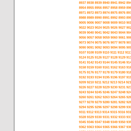
8937
8938
8939
8940
8941
8942
89
8954
8955
8956
8957
8958
8959
89
8971
8972
8973
8974
8975
8976
89
8988
8989
8990
8991
8992
8993
89
9005
9006
9007
9008
9009
9010
90
9022
9023
9024
9025
9026
9027
90
9039
9040
9041
9042
9043
9044
90
9056
9057
9058
9059
9060
9061
90
9073
9074
9075
9076
9077
9078
90
9090
9091
9092
9093
9094
9095
90
9107
9108
9109
9110
9111
9112
911
9124
9125
9126
9127
9128
9129
91
9141
9142
9143
9144
9145
9146
91
9158
9159
9160
9161
9162
9163
91
9175
9176
9177
9178
9179
9180
91
9192
9193
9194
9195
9196
9197
91
9209
9210
9211
9212
9213
9214
92
9226
9227
9228
9229
9230
9231
92
9243
9244
9245
9246
9247
9248
92
9260
9261
9262
9263
9264
9265
92
9277
9278
9279
9280
9281
9282
92
9294
9295
9296
9297
9298
9299
93
9311
9312
9313
9314
9315
9316
93
9328
9329
9330
9331
9332
9333
93
9345
9346
9347
9348
9349
9350
93
9362
9363
9364
9365
9366
9367
93