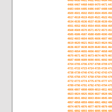
4449
4450
4451
4452
4453
4454
44
4466
4467
4468
4469
4470
4471
44
4483
4484
4485
4486
4487
4488
44
4500
4501
4502
4503
4504
4505
45
4517
4518
4519
4520
4521
4522
45
4534
4535
4536
4537
4538
4539
45
4551
4552
4553
4554
4555
4556
45
4568
4569
4570
4571
4572
4573
45
4585
4586
4587
4588
4589
4590
45
4602
4603
4604
4605
4606
4607
46
4619
4620
4621
4622
4623
4624
46
4636
4637
4638
4639
4640
4641
46
4653
4654
4655
4656
4657
4658
46
4670
4671
4672
4673
4674
4675
46
4687
4688
4689
4690
4691
4692
46
4704
4705
4706
4707
4708
4709
47
4721
4722
4723
4724
4725
4726
47
4738
4739
4740
4741
4742
4743
47
4755
4756
4757
4758
4759
4760
47
4772
4773
4774
4775
4776
4777
47
4789
4790
4791
4792
4793
4794
47
4806
4807
4808
4809
4810
4811
48
4823
4824
4825
4826
4827
4828
48
4840
4841
4842
4843
4844
4845
48
4857
4858
4859
4860
4861
4862
48
4874
4875
4876
4877
4878
4879
48
4891
4892
4893
4894
4895
4896
48