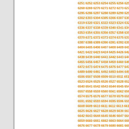
6251
6252
6253
6254
6255
6256
62
6268
6269
6270
6271
6272
6273
62
6285
6286
6287
6288
6289
6290
62
6302
6303
6304
6305
6306
6307
63
6319
6320
6321
6322
6323
6324
63
6336
6337
6338
6339
6340
6341
63
6353
6354
6355
6356
6357
6358
63
6370
6371
6372
6373
6374
6375
63
6387
6388
6389
6390
6391
6392
63
6404
6405
6406
6407
6408
6409
64
6421
6422
6423
6424
6425
6426
64
6438
6439
6440
6441
6442
6443
64
6455
6456
6457
6458
6459
6460
64
6472
6473
6474
6475
6476
6477
64
6489
6490
6491
6492
6493
6494
64
6506
6507
6508
6509
6510
6511
65
6523
6524
6525
6526
6527
6528
65
6540
6541
6542
6543
6544
6545
65
6557
6558
6559
6560
6561
6562
65
6574
6575
6576
6577
6578
6579
65
6591
6592
6593
6594
6595
6596
65
6608
6609
6610
6611
6612
6613
66
6625
6626
6627
6628
6629
6630
66
6642
6643
6644
6645
6646
6647
66
6659
6660
6661
6662
6663
6664
66
6676
6677
6678
6679
6680
6681
66