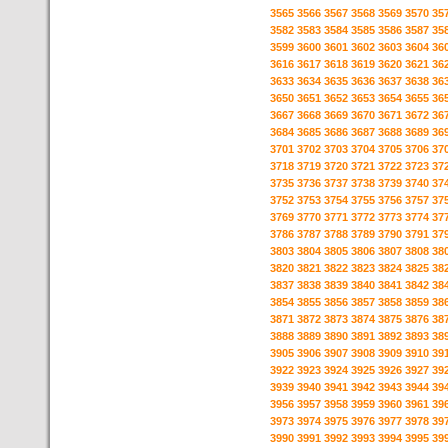
3565
3566
3567
3568
3569
3570
35
3582
3583
3584
3585
3586
3587
35
3599
3600
3601
3602
3603
3604
36
3616
3617
3618
3619
3620
3621
36
3633
3634
3635
3636
3637
3638
36
3650
3651
3652
3653
3654
3655
36
3667
3668
3669
3670
3671
3672
36
3684
3685
3686
3687
3688
3689
36
3701
3702
3703
3704
3705
3706
37
3718
3719
3720
3721
3722
3723
37
3735
3736
3737
3738
3739
3740
37
3752
3753
3754
3755
3756
3757
37
3769
3770
3771
3772
3773
3774
37
3786
3787
3788
3789
3790
3791
37
3803
3804
3805
3806
3807
3808
38
3820
3821
3822
3823
3824
3825
38
3837
3838
3839
3840
3841
3842
38
3854
3855
3856
3857
3858
3859
38
3871
3872
3873
3874
3875
3876
38
3888
3889
3890
3891
3892
3893
38
3905
3906
3907
3908
3909
3910
39
3922
3923
3924
3925
3926
3927
39
3939
3940
3941
3942
3943
3944
39
3956
3957
3958
3959
3960
3961
39
3973
3974
3975
3976
3977
3978
39
3990
3991
3992
3993
3994
3995
39