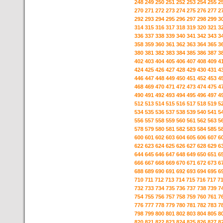
248
249
250
251
252
253
254
255
2
270
271
272
273
274
275
276
277
2
292
293
294
295
296
297
298
299
3
314
315
316
317
318
319
320
321
3
336
337
338
339
340
341
342
343
3
358
359
360
361
362
363
364
365
3
380
381
382
383
384
385
386
387
3
402
403
404
405
406
407
408
409
4
424
425
426
427
428
429
430
431
4
446
447
448
449
450
451
452
453
4
468
469
470
471
472
473
474
475
4
490
491
492
493
494
495
496
497
4
512
513
514
515
516
517
518
519
5
534
535
536
537
538
539
540
541
5
556
557
558
559
560
561
562
563
5
578
579
580
581
582
583
584
585
5
600
601
602
603
604
605
606
607
6
622
623
624
625
626
627
628
629
6
644
645
646
647
648
649
650
651
6
666
667
668
669
670
671
672
673
6
688
689
690
691
692
693
694
695
6
710
711
712
713
714
715
716
717
7
732
733
734
735
736
737
738
739
7
754
755
756
757
758
759
760
761
7
776
777
778
779
780
781
782
783
7
798
799
800
801
802
803
804
805
8
820
821
822
823
824
825
826
827
8