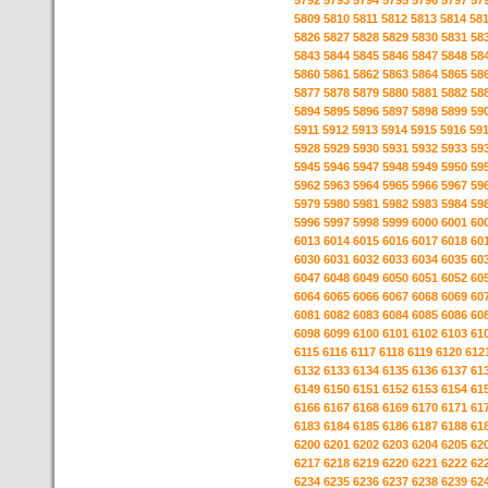
5792
5793
5794
5795
5796
5797
57
5809
5810
5811
5812
5813
5814
58
5826
5827
5828
5829
5830
5831
58
5843
5844
5845
5846
5847
5848
58
5860
5861
5862
5863
5864
5865
58
5877
5878
5879
5880
5881
5882
58
5894
5895
5896
5897
5898
5899
59
5911
5912
5913
5914
5915
5916
59
5928
5929
5930
5931
5932
5933
59
5945
5946
5947
5948
5949
5950
59
5962
5963
5964
5965
5966
5967
59
5979
5980
5981
5982
5983
5984
59
5996
5997
5998
5999
6000
6001
60
6013
6014
6015
6016
6017
6018
60
6030
6031
6032
6033
6034
6035
60
6047
6048
6049
6050
6051
6052
60
6064
6065
6066
6067
6068
6069
60
6081
6082
6083
6084
6085
6086
60
6098
6099
6100
6101
6102
6103
61
6115
6116
6117
6118
6119
6120
612
6132
6133
6134
6135
6136
6137
61
6149
6150
6151
6152
6153
6154
61
6166
6167
6168
6169
6170
6171
61
6183
6184
6185
6186
6187
6188
61
6200
6201
6202
6203
6204
6205
62
6217
6218
6219
6220
6221
6222
62
6234
6235
6236
6237
6238
6239
62