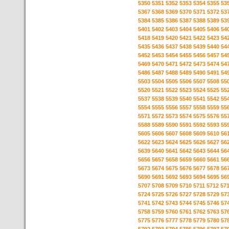
5350
5351
5352
5353
5354
5355
53
5367
5368
5369
5370
5371
5372
53
5384
5385
5386
5387
5388
5389
53
5401
5402
5403
5404
5405
5406
54
5418
5419
5420
5421
5422
5423
54
5435
5436
5437
5438
5439
5440
54
5452
5453
5454
5455
5456
5457
54
5469
5470
5471
5472
5473
5474
54
5486
5487
5488
5489
5490
5491
54
5503
5504
5505
5506
5507
5508
55
5520
5521
5522
5523
5524
5525
55
5537
5538
5539
5540
5541
5542
55
5554
5555
5556
5557
5558
5559
55
5571
5572
5573
5574
5575
5576
55
5588
5589
5590
5591
5592
5593
55
5605
5606
5607
5608
5609
5610
56
5622
5623
5624
5625
5626
5627
56
5639
5640
5641
5642
5643
5644
56
5656
5657
5658
5659
5660
5661
56
5673
5674
5675
5676
5677
5678
56
5690
5691
5692
5693
5694
5695
56
5707
5708
5709
5710
5711
5712
57
5724
5725
5726
5727
5728
5729
57
5741
5742
5743
5744
5745
5746
57
5758
5759
5760
5761
5762
5763
57
5775
5776
5777
5778
5779
5780
57