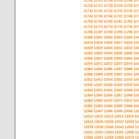
11702
11703
11704
11705
11706
117
11716
11717
11718
11719
11720
117
11730
11731
11732
11733
11734
117
11744
11745
11746
11747
11748
117
11758
11759
11760
11761
11762
117
11772
11773
11774
11775
11776
117
11786
11787
11788
11789
11790
117
11800
11801
11802
11803
11804
118
11814
11815
11816
11817
11818
118
11828
11829
11830
11831
11832
118
11842
11843
11844
11845
11846
118
11856
11857
11858
11859
11860
118
11870
11871
11872
11873
11874
118
11884
11885
11886
11887
11888
118
11898
11899
11900
11901
11902
119
11912
11913
11914
11915
11916
119
11926
11927
11928
11929
11930
119
11940
11941
11942
11943
11944
119
11954
11955
11956
11957
11958
119
11968
11969
11970
11971
11972
119
11982
11983
11984
11985
11986
119
11996
11997
11998
11999
12000
12
12010
12011
12012
12013
12014
12
12024
12025
12026
12027
12028
12
12038
12039
12040
12041
12042
12
12052
12053
12054
12055
12056
12
12066
12067
12068
12069
12070
12