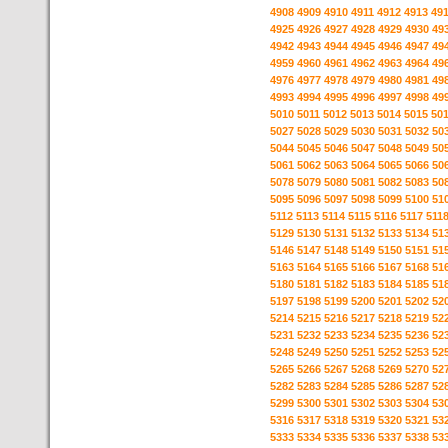
4908
4909
4910
4911
4912
4913
49
4925
4926
4927
4928
4929
4930
49
4942
4943
4944
4945
4946
4947
49
4959
4960
4961
4962
4963
4964
49
4976
4977
4978
4979
4980
4981
49
4993
4994
4995
4996
4997
4998
49
5010
5011
5012
5013
5014
5015
50
5027
5028
5029
5030
5031
5032
50
5044
5045
5046
5047
5048
5049
50
5061
5062
5063
5064
5065
5066
50
5078
5079
5080
5081
5082
5083
50
5095
5096
5097
5098
5099
5100
51
5112
5113
5114
5115
5116
5117
511
5129
5130
5131
5132
5133
5134
51
5146
5147
5148
5149
5150
5151
51
5163
5164
5165
5166
5167
5168
51
5180
5181
5182
5183
5184
5185
51
5197
5198
5199
5200
5201
5202
52
5214
5215
5216
5217
5218
5219
52
5231
5232
5233
5234
5235
5236
52
5248
5249
5250
5251
5252
5253
52
5265
5266
5267
5268
5269
5270
52
5282
5283
5284
5285
5286
5287
52
5299
5300
5301
5302
5303
5304
53
5316
5317
5318
5319
5320
5321
53
5333
5334
5335
5336
5337
5338
53