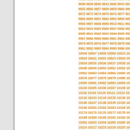
9838
9839
9840
9841
9842
9843
98
9855
9856
9857
9858
9859
9860
98
9872
9873
9874
9875
9876
9877
98
9889
9890
9891
9892
9893
9894
98
9906
9907
9908
9909
9910
9911
99
9923
9924
9925
9926
9927
9928
99
9940
9941
9942
9943
9944
9945
99
9957
9958
9959
9960
9961
9962
99
9974
9975
9976
9977
9978
9979
99
9991
9992
9993
9994
9995
9996
99
10006
10007
10008
10009
10010
10
10020
10021
10022
10023
10024
10
10034
10035
10036
10037
10038
10
10048
10049
10050
10051
10052
10
10062
10063
10064
10065
10066
10
10076
10077
10078
10079
10080
10
10090
10091
10092
10093
10094
10
10104
10105
10106
10107
10108
10
10118
10119
10120
10121
10122
10
10132
10133
10134
10135
10136
10
10146
10147
10148
10149
10150
10
10160
10161
10162
10163
10164
10
10174
10175
10176
10177
10178
10
10188
10189
10190
10191
10192
10
10202
10203
10204
10205
10206
10
10216
10217
10218
10219
10220
10