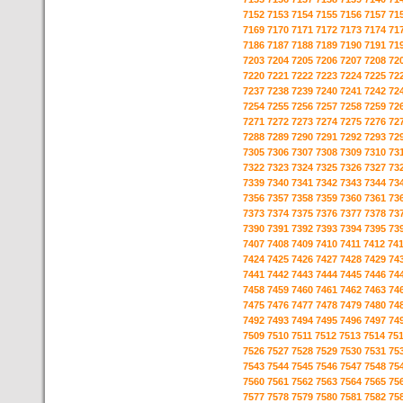
7152
7153
7154
7155
7156
7157
71
7169
7170
7171
7172
7173
7174
71
7186
7187
7188
7189
7190
7191
71
7203
7204
7205
7206
7207
7208
72
7220
7221
7222
7223
7224
7225
72
7237
7238
7239
7240
7241
7242
72
7254
7255
7256
7257
7258
7259
72
7271
7272
7273
7274
7275
7276
72
7288
7289
7290
7291
7292
7293
72
7305
7306
7307
7308
7309
7310
73
7322
7323
7324
7325
7326
7327
73
7339
7340
7341
7342
7343
7344
73
7356
7357
7358
7359
7360
7361
73
7373
7374
7375
7376
7377
7378
73
7390
7391
7392
7393
7394
7395
73
7407
7408
7409
7410
7411
7412
74
7424
7425
7426
7427
7428
7429
74
7441
7442
7443
7444
7445
7446
74
7458
7459
7460
7461
7462
7463
74
7475
7476
7477
7478
7479
7480
74
7492
7493
7494
7495
7496
7497
74
7509
7510
7511
7512
7513
7514
75
7526
7527
7528
7529
7530
7531
75
7543
7544
7545
7546
7547
7548
75
7560
7561
7562
7563
7564
7565
75
7577
7578
7579
7580
7581
7582
75