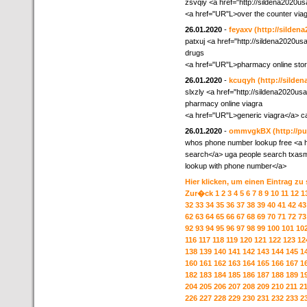
zsvqiy <a href="http://sildena2020
<a href="UR"L>over the counter via
26.01.2020
-
feyaxv
(http://silden
patxuj <a href="http://sildena2020usa
drugs
<a href="UR"L>pharmacy online store 
26.01.2020
-
kcuqyh
(http://silde
slxzly <a href="http://sildena2020u
pharmacy online viagra
<a href="UR"L>generic viagra</a> c
26.01.2020
-
ommvgkBX
(http://p
whos phone number lookup free <a h
search</a> uga people search txasm
lookup with phone number</a>
Hier klicken, um einen Eintrag zu
Zur�ck
1
2
3
4
5
6
7
8
9
10
11
12
1
32
33
34
35
36
37
38
39
40
41
42
43
62
63
64
65
66
67
68
69
70
71
72
73
92
93
94
95
96
97
98
99
100
101
10
116
117
118
119
120
121
122
123
12
138
139
140
141
142
143
144
145
1
160
161
162
163
164
165
166
167
1
182
183
184
185
186
187
188
189
1
204
205
206
207
208
209
210
211
2
226
227
228
229
230
231
232
233
2