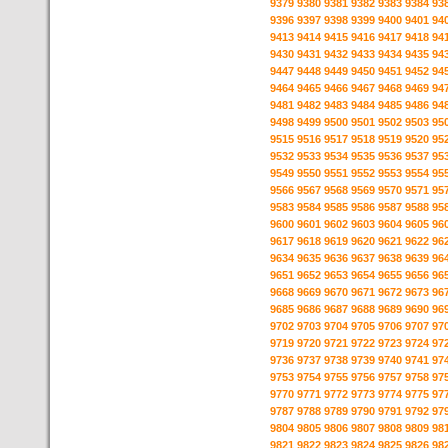
9379
9380
9381
9382
9383
9384
93
9396
9397
9398
9399
9400
9401
94
9413
9414
9415
9416
9417
9418
94
9430
9431
9432
9433
9434
9435
94
9447
9448
9449
9450
9451
9452
94
9464
9465
9466
9467
9468
9469
94
9481
9482
9483
9484
9485
9486
94
9498
9499
9500
9501
9502
9503
95
9515
9516
9517
9518
9519
9520
95
9532
9533
9534
9535
9536
9537
95
9549
9550
9551
9552
9553
9554
95
9566
9567
9568
9569
9570
9571
95
9583
9584
9585
9586
9587
9588
95
9600
9601
9602
9603
9604
9605
96
9617
9618
9619
9620
9621
9622
96
9634
9635
9636
9637
9638
9639
96
9651
9652
9653
9654
9655
9656
96
9668
9669
9670
9671
9672
9673
96
9685
9686
9687
9688
9689
9690
96
9702
9703
9704
9705
9706
9707
97
9719
9720
9721
9722
9723
9724
97
9736
9737
9738
9739
9740
9741
97
9753
9754
9755
9756
9757
9758
97
9770
9771
9772
9773
9774
9775
97
9787
9788
9789
9790
9791
9792
97
9804
9805
9806
9807
9808
9809
98
9821
9822
9823
9824
9825
9826
98