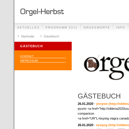
AKTUELLES
PROGRAMM 2011
GRUSSWORTE
INFO
Startseite
Gästebuch
GÄSTEBUCH
KONTAKT
IMPRESSUM
GÄSTEBUCH
26.01.2020
-
ynsyvw
(http://silde
pyurtv <a href="http://sildena2020us
comparison
<a href="UR"L>buying viagra canada
26.01.2020
-
ezxqog
(http://silde