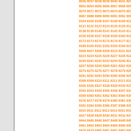
8036
8037
8038
8039
8040
8041
80
8053
8054
8055
8056
8057
8058
80
8070
8071
8072
8073
8074
8075
80
8087
8088
8089
8090
8091
8092
80
8104
8105
8106
8107
8108
8109
81
8121
8122
8123
8124
8125
8126
81
8138
8139
8140
8141
8142
8143
81
8155
8156
8157
8158
8159
8160
81
8172
8173
8174
8175
8176
8177
81
8189
8190
8191
8192
8193
8194
81
8206
8207
8208
8209
8210
8211
82
8223
8224
8225
8226
8227
8228
82
8240
8241
8242
8243
8244
8245
82
8257
8258
8259
8260
8261
8262
82
8274
8275
8276
8277
8278
8279
82
8291
8292
8293
8294
8295
8296
82
8308
8309
8310
8311
8312
8313
83
8325
8326
8327
8328
8329
8330
83
8342
8343
8344
8345
8346
8347
83
8359
8360
8361
8362
8363
8364
83
8376
8377
8378
8379
8380
8381
83
8393
8394
8395
8396
8397
8398
83
8410
8411
8412
8413
8414
8415
84
8427
8428
8429
8430
8431
8432
84
8444
8445
8446
8447
8448
8449
84
8461
8462
8463
8464
8465
8466
84
8478
8479
8480
8481
8482
8483
84