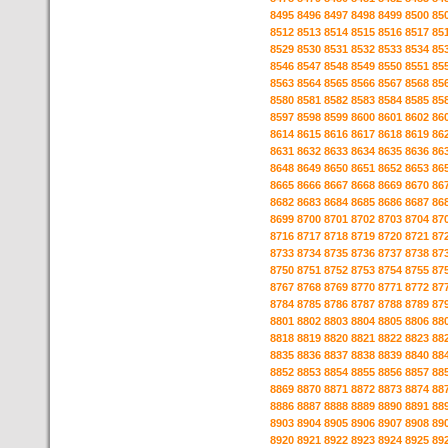
8495
8496
8497
8498
8499
8500
85
8512
8513
8514
8515
8516
8517
85
8529
8530
8531
8532
8533
8534
85
8546
8547
8548
8549
8550
8551
85
8563
8564
8565
8566
8567
8568
85
8580
8581
8582
8583
8584
8585
85
8597
8598
8599
8600
8601
8602
86
8614
8615
8616
8617
8618
8619
86
8631
8632
8633
8634
8635
8636
86
8648
8649
8650
8651
8652
8653
86
8665
8666
8667
8668
8669
8670
86
8682
8683
8684
8685
8686
8687
86
8699
8700
8701
8702
8703
8704
87
8716
8717
8718
8719
8720
8721
87
8733
8734
8735
8736
8737
8738
87
8750
8751
8752
8753
8754
8755
87
8767
8768
8769
8770
8771
8772
87
8784
8785
8786
8787
8788
8789
87
8801
8802
8803
8804
8805
8806
88
8818
8819
8820
8821
8822
8823
88
8835
8836
8837
8838
8839
8840
88
8852
8853
8854
8855
8856
8857
88
8869
8870
8871
8872
8873
8874
88
8886
8887
8888
8889
8890
8891
88
8903
8904
8905
8906
8907
8908
89
8920
8921
8922
8923
8924
8925
89