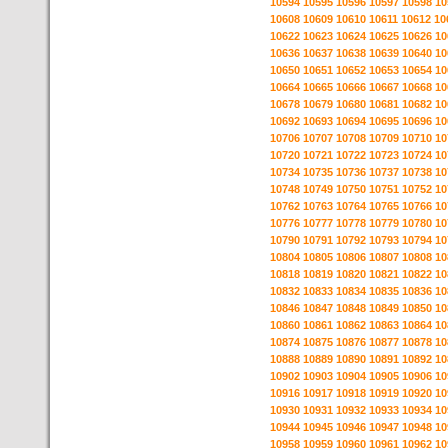
10594
10595
10596
10597
10598
10
10608
10609
10610
10611
10612
10
10622
10623
10624
10625
10626
10
10636
10637
10638
10639
10640
10
10650
10651
10652
10653
10654
10
10664
10665
10666
10667
10668
10
10678
10679
10680
10681
10682
10
10692
10693
10694
10695
10696
10
10706
10707
10708
10709
10710
10
10720
10721
10722
10723
10724
10
10734
10735
10736
10737
10738
10
10748
10749
10750
10751
10752
10
10762
10763
10764
10765
10766
10
10776
10777
10778
10779
10780
10
10790
10791
10792
10793
10794
10
10804
10805
10806
10807
10808
10
10818
10819
10820
10821
10822
10
10832
10833
10834
10835
10836
10
10846
10847
10848
10849
10850
10
10860
10861
10862
10863
10864
10
10874
10875
10876
10877
10878
10
10888
10889
10890
10891
10892
10
10902
10903
10904
10905
10906
10
10916
10917
10918
10919
10920
10
10930
10931
10932
10933
10934
10
10944
10945
10946
10947
10948
10
10958
10959
10960
10961
10962
10