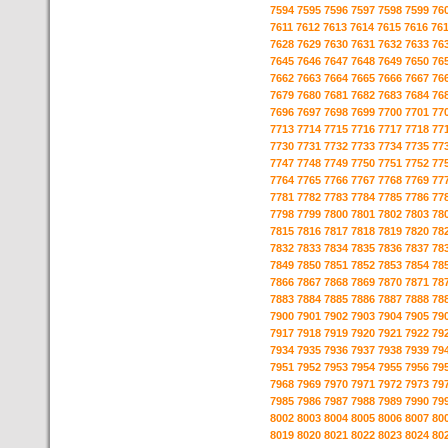
7594
7595
7596
7597
7598
7599
76
7611
7612
7613
7614
7615
7616
76
7628
7629
7630
7631
7632
7633
76
7645
7646
7647
7648
7649
7650
76
7662
7663
7664
7665
7666
7667
76
7679
7680
7681
7682
7683
7684
76
7696
7697
7698
7699
7700
7701
77
7713
7714
7715
7716
7717
7718
77
7730
7731
7732
7733
7734
7735
77
7747
7748
7749
7750
7751
7752
77
7764
7765
7766
7767
7768
7769
77
7781
7782
7783
7784
7785
7786
77
7798
7799
7800
7801
7802
7803
78
7815
7816
7817
7818
7819
7820
78
7832
7833
7834
7835
7836
7837
78
7849
7850
7851
7852
7853
7854
78
7866
7867
7868
7869
7870
7871
78
7883
7884
7885
7886
7887
7888
78
7900
7901
7902
7903
7904
7905
79
7917
7918
7919
7920
7921
7922
79
7934
7935
7936
7937
7938
7939
79
7951
7952
7953
7954
7955
7956
79
7968
7969
7970
7971
7972
7973
79
7985
7986
7987
7988
7989
7990
79
8002
8003
8004
8005
8006
8007
80
8019
8020
8021
8022
8023
8024
80